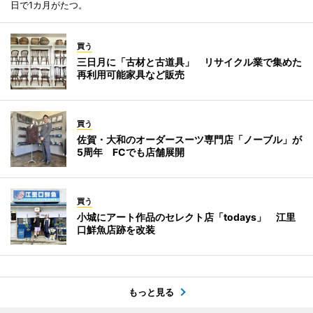
日で1カ月がたつ。
買う
三日月に「古材と古道具」 リサイクル業で集めた
再利用可能家具など販売
買う
佐賀・大和のオーダースーツ専門店「ノーブル」が
5周年 FCでも店舗展開
買う
小城にアート作品のセレクト店「todays」 江里
口鮮魚店跡を改装
もっと見る