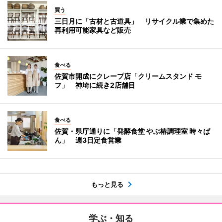
買う
三日月に「古材と古道具」 リサイクル業で集めた
再利用可能家具など販売
食べる
佐賀市開成にクレープ店「クリームスタンド モ
フ」 神埼に続き2店舗目
食べる
佐賀・県庁通りに「発酵食堂 やぶ椿調理室 時々ぱ
ん」 週3日定食営業
もっと見る
学ぶ・知る