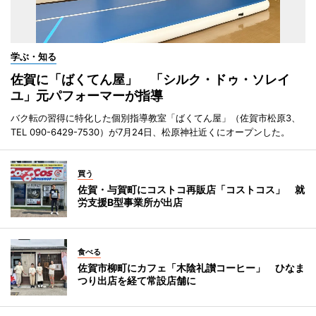
学ぶ・知る
佐賀に「ばくてん屋」 「シルク・ドゥ・ソレイ
ユ」元パフォーマーが指導
バク転の習得に特化した個別指導教室「ばくてん屋」（佐賀市松原3、
TEL 090-6429-7530）が7月24日、松原神社近くにオープンした。
買う
佐賀・与賀町にコストコ再販店「コストコス」 就
労支援B型事業所が出店
食べる
佐賀市柳町にカフェ「木陰礼讃コーヒー」 ひなま
つり出店を経て常設店舗に