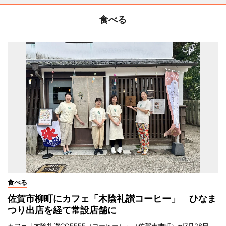
食べる
食べる
佐賀市柳町にカフェ「木陰礼讃コーヒー」 ひなま
つり出店を経て常設店舗に
カフェ「木陰礼讃COFFEE（コーヒー）」（佐賀市柳町）が7月28日、