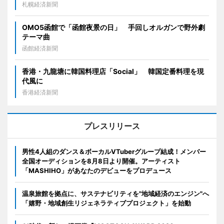
札幌経済新聞
OMO5函館で「函館夜景の日」 手回しオルガンで野外劇
テーマ曲
函館経済新聞
香港・九龍塘に韓国料理店「Social」 韓国定番料理を現
代風に
香港経済新聞
プレスリリース
男性4人組のダンス＆ボーカルVTuberグループ結成！メンバー
全国オーディションを8月8日より開催。アーティスト
「MASHIHO」があなたのデビューをプロデュース
温泉旅館を拠点に、サステナビリティを"地域経済のエンジン"へ
「嬉野・地域創生リジェネラティブプロジェクト」を始動