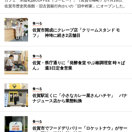
佐賀市歴史民俗館・旧古賀銀行向かいの「旧中村家」にオープンした。
食べる
佐賀市開成にクレープ店「クリームスタンド モ
フ」 神埼に続き2店舗目
食べる
佐賀・県庁通りに「発酵食堂 やぶ椿調理室 時々ぱ
ん」 週3日定食営業
食べる
佐賀駅近くに「小さなカレー屋さんハチヤ」 バナ
ナジュース店から業態転換
食べる
佐賀市でフードデリバリー「ロケットナウ」がサー