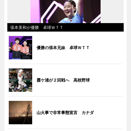
張本美和が優勝 卓球ＷＴＴ
優勝の張本兄妹 卓球ＷＴＴ
霞ケ浦が２回戦へ 高校野球
山火事で非常事態宣言 カナダ