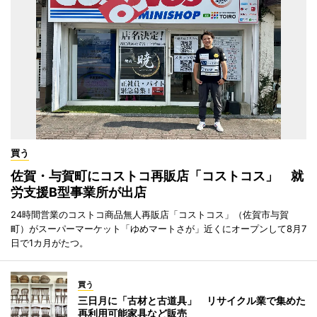
買う
佐賀・与賀町にコストコ再販店「コストコス」 就
労支援B型事業所が出店
24時間営業のコストコ商品無人再販店「コストコス」（佐賀市与賀
町）がスーパーマーケット「ゆめマートさが」近くにオープンして8月7
日で1カ月がたつ。
買う
三日月に「古材と古道具」 リサイクル業で集めた
再利用可能家具など販売