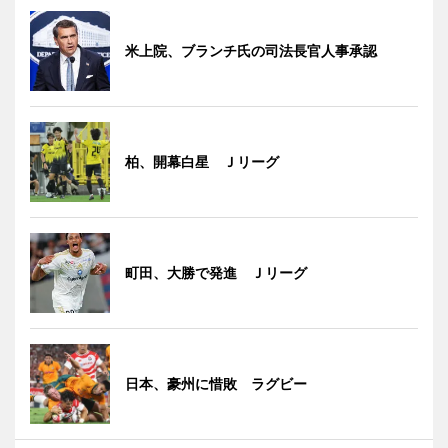
米上院、ブランチ氏の司法長官人事承認
柏、開幕白星 Ｊリーグ
町田、大勝で発進 Ｊリーグ
日本、豪州に惜敗 ラグビー