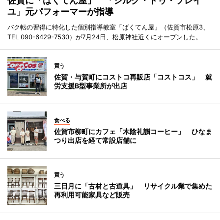
佐賀に「ばくてん屋」 「シルク・ドゥ・ソレイ
ユ」元パフォーマーが指導
バク転の習得に特化した個別指導教室「ばくてん屋」（佐賀市松原3、
TEL 090-6429-7530）が7月24日、松原神社近くにオープンした。
買う
佐賀・与賀町にコストコ再販店「コストコス」 就
労支援B型事業所が出店
食べる
佐賀市柳町にカフェ「木陰礼讃コーヒー」 ひなま
つり出店を経て常設店舗に
買う
三日月に「古材と古道具」 リサイクル業で集めた
再利用可能家具など販売