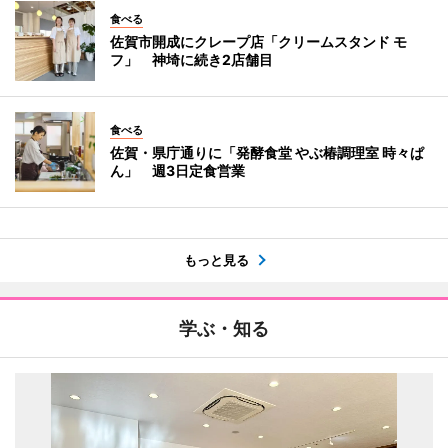
食べる
佐賀市開成にクレープ店「クリームスタンド モ
フ」 神埼に続き2店舗目
食べる
佐賀・県庁通りに「発酵食堂 やぶ椿調理室 時々ぱ
ん」 週3日定食営業
もっと見る
学ぶ・知る