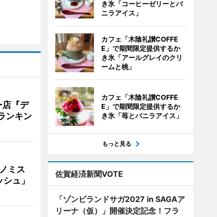
き氷「コーヒーゼリーとバ
ニラアイス」
カフェ「木陰礼讃COFFE
E」で期間限定提供するか
き氷「アールグレイのクリ
ームと桃」
カフェ「木陰礼讃COFFE
ー店『デ
E」で期間限定提供するか
Vランキン
き氷「苺とバニラアイス」
もっと見る
ナノミス
佐賀経済新聞VOTE
ッシュ」
「ゾンビランドサガ2027 in SAGAア
リーナ（仮）」開催決定記念！フラ