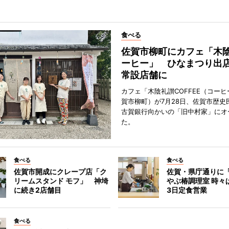
食べる
佐賀市柳町にカフェ「木
ーヒー」 ひなまつり出
常設店舗に
カフェ「木陰礼讃COFFEE（コー
賀市柳町）が7月28日、佐賀市歴史
古賀銀行向かいの「旧中村家」にオ
た。
食べる
食べる
佐賀市開成にクレープ店「ク
佐賀・県庁通りに
リームスタンド モフ」 神埼
やぶ椿調理室 時々
に続き2店舗目
3日定食営業
食べる