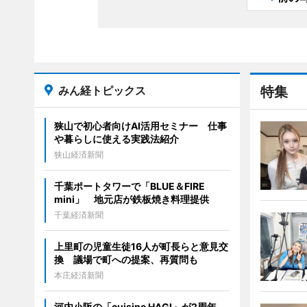
みん経トピックス
特集
狭山で初心者向けAI活用セミナー 仕事
や暮らしに使える実践法紹介
狭山経済新聞
千葉ポートタワーで「BLUE＆FIRE
mini」 地元店が鉄板焼き料理提供
千葉経済新聞
上里町の児童生徒16人が町長らと意見交
換 議場で町への提案、再質問も
本庄経済新聞
河内小阪の「cuisine HAGI」が2周年