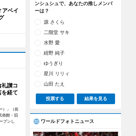
ンシュシュで、あなたの推しメンバ
ィアベイ
ーは？
グ
源 さくら
二階堂 サキ
水野 愛
紺野 純子
ゆうぎり
星川 リリィ
山田 たえ
陰礼讃コ
店を経て
投票する
結果を見る
ヒー）」（佐
民俗館・旧
ワールドフォトニュース
ープンし