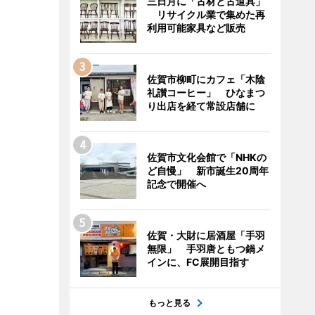
三日月に「古材と古道具」
リサイクル業で集めた再
利用可能家具など販売
佐賀市柳町にカフェ「木陰
礼讃コーヒー」 ひなまつ
り出店を経て常設店舗に
佐賀市文化会館で「NHKの
ど自慢」 新市誕生20周年
記念で開催へ
佐賀・大財に居酒屋「手羽
無限」 手羽唐ともつ鍋メ
インに、FC展開目指す
もっと見る