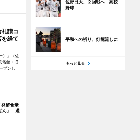
佐野日大、２回戦へ 高校
野球
陰礼讃コ
店を経て
平和への祈り、灯籠流しに
ヒー）」（佐
民俗館・旧
もっと見る
ープンし
「発酵食堂
ぱん」 週