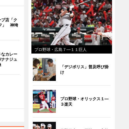
ープ店「ク
フ」 神埼
プロ野球・広島７―１１巨人
さなカレー
バナナジュ
換
「デジポリス」普及呼び掛
け
プロ野球・オリックス１―
３楽天