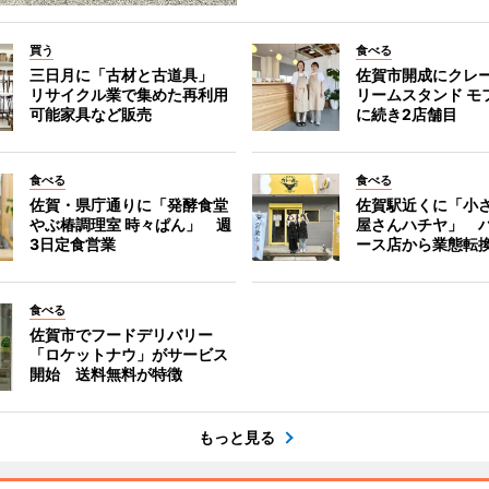
買う
食べる
三日月に「古材と古道具」
佐賀市開成にクレ
リサイクル業で集めた再利用
リームスタンド モ
可能家具など販売
に続き2店舗目
食べる
食べる
佐賀・県庁通りに「発酵食堂
佐賀駅近くに「小
やぶ椿調理室 時々ぱん」 週
屋さんハチヤ」 
3日定食営業
ース店から業態転
食べる
佐賀市でフードデリバリー
「ロケットナウ」がサービス
開始 送料無料が特徴
もっと見る