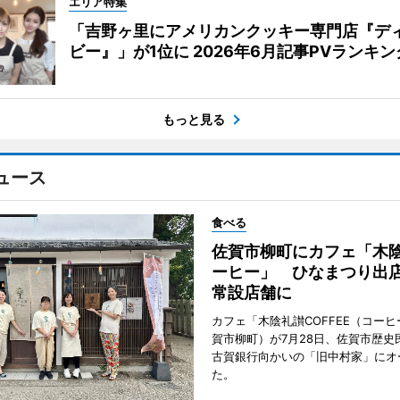
エリア特集
「吉野ヶ里にアメリカンクッキー専門店『デ
ビー』」が1位に 2026年6月記事PVランキン
もっと見る
ュース
食べる
佐賀市柳町にカフェ「木
ーヒー」 ひなまつり出
常設店舗に
カフェ「木陰礼讃COFFEE（コー
賀市柳町）が7月28日、佐賀市歴史
古賀銀行向かいの「旧中村家」にオ
た。