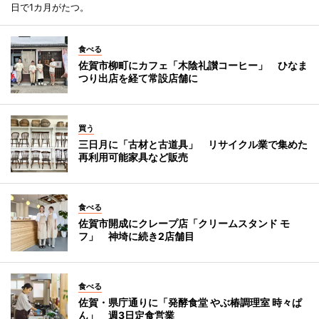
日で1カ月がたつ。
食べる
佐賀市柳町にカフェ「木陰礼讃コーヒー」 ひなま
つり出店を経て常設店舗に
買う
三日月に「古材と古道具」 リサイクル業で集めた
再利用可能家具など販売
食べる
佐賀市開成にクレープ店「クリームスタンド モ
フ」 神埼に続き2店舗目
食べる
佐賀・県庁通りに「発酵食堂 やぶ椿調理室 時々ぱ
ん」 週3日定食営業