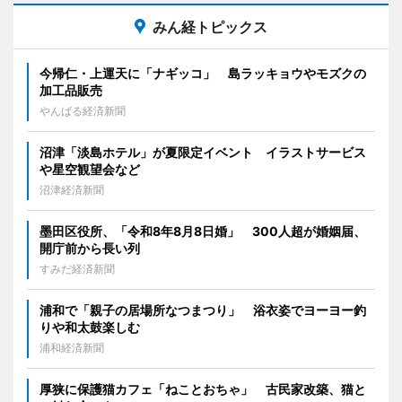
みん経トピックス
今帰仁・上運天に「ナギッコ」 島ラッキョウやモズクの
加工品販売
やんばる経済新聞
沼津「淡島ホテル」が夏限定イベント イラストサービス
や星空観望会など
沼津経済新聞
墨田区役所、「令和8年8月8日婚」 300人超が婚姻届、
開庁前から長い列
すみだ経済新聞
浦和で「親子の居場所なつまつり」 浴衣姿でヨーヨー釣
りや和太鼓楽しむ
浦和経済新聞
厚狭に保護猫カフェ「ねことおちゃ」 古民家改築、猫と