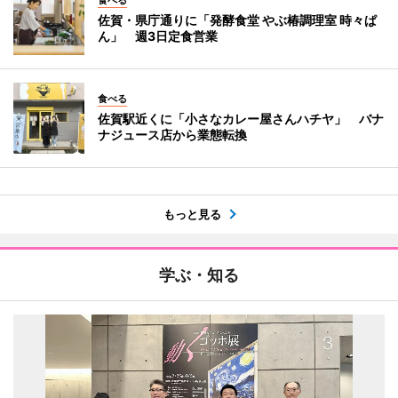
食べる
佐賀・県庁通りに「発酵食堂 やぶ椿調理室 時々ぱ
ん」 週3日定食営業
食べる
佐賀駅近くに「小さなカレー屋さんハチヤ」 バナ
ナジュース店から業態転換
もっと見る
学ぶ・知る