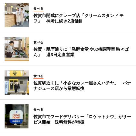
食べる
佐賀市開成にクレープ店「クリームスタンド モ
フ」 神埼に続き2店舗目
食べる
佐賀・県庁通りに「発酵食堂 やぶ椿調理室 時々ぱ
ん」 週3日定食営業
食べる
佐賀駅近くに「小さなカレー屋さんハチヤ」 バナ
ナジュース店から業態転換
食べる
佐賀市でフードデリバリー「ロケットナウ」がサー
ビス開始 送料無料が特徴