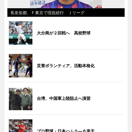
長友佑都、Ｆ東京で現役続行 Ｊリーグ
大分商が２回戦へ 高校野球
災害ボランティア、活動本格化
台湾、中国軍上陸阻止へ演習
プロ野球・日本ハム０―６楽天