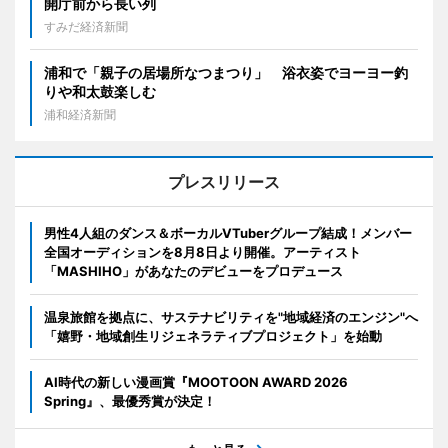
開庁前から長い列
すみだ経済新聞
浦和で「親子の居場所なつまつり」 浴衣姿でヨーヨー釣
りや和太鼓楽しむ
浦和経済新聞
プレスリリース
男性4人組のダンス＆ボーカルVTuberグループ結成！メンバー
全国オーディションを8月8日より開催。アーティスト
「MASHIHO」があなたのデビューをプロデュース
温泉旅館を拠点に、サステナビリティを"地域経済のエンジン"へ
「嬉野・地域創生リジェネラティブプロジェクト」を始動
AI時代の新しい漫画賞『MOOTOON AWARD 2026
Spring』、最優秀賞が決定！