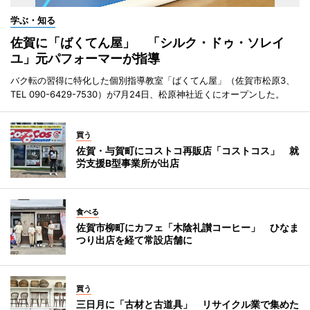
学ぶ・知る
佐賀に「ばくてん屋」 「シルク・ドゥ・ソレイ
ユ」元パフォーマーが指導
バク転の習得に特化した個別指導教室「ばくてん屋」（佐賀市松原3、
TEL 090-6429-7530）が7月24日、松原神社近くにオープンした。
買う
佐賀・与賀町にコストコ再販店「コストコス」 就
労支援B型事業所が出店
食べる
佐賀市柳町にカフェ「木陰礼讃コーヒー」 ひなま
つり出店を経て常設店舗に
買う
三日月に「古材と古道具」 リサイクル業で集めた