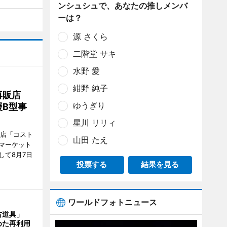
ンシュシュで、あなたの推しメンバ
ーは？
源 さくら
二階堂 サキ
水野 愛
紺野 純子
再販店
ゆうぎり
B型事
星川 リリィ
販店「コスト
山田 たえ
マーケット
して8月7日
投票する
結果を見る
ワールドフォトニュース
古道具」
めた再利用