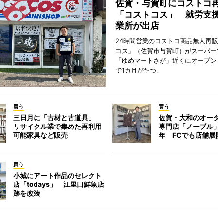
佐賀・与賀町にコストコ
「コストコス」 就労支援
業所が出店
24時間営業のコストコ商品無人再
コス」（佐賀市与賀町）がスーパー
「ゆめマートさが」近くにオープン
で1カ月がたつ。
買う
買う
三日月に「古材と古道具」
佐賀・大和のオー
リサイクル業で集めた再利用
専門店「ノーブル
可能家具など販売
年 FCでも店舗展
買う
小城にアート作品のセレクト
店「todays」 江里口鮮魚店
跡を改装