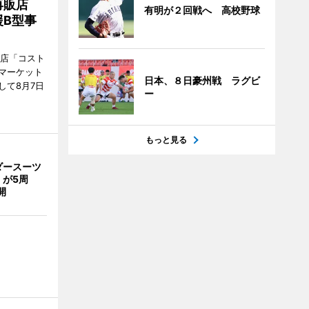
再販店
有明が２回戦へ 高校野球
B型事
販店「コスト
マーケット
日本、８日豪州戦 ラグビ
して8月7日
ー
もっと見る
ダースーツ
」が5周
開