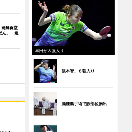
「発酵食堂
ぱん」 週
早田が８強入り
張本智、８強入り
脳腫瘍手術で誤部位摘出