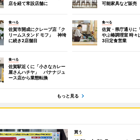
店を経て常設店舗に
可能家具など販売
食べる
食べる
佐賀市開成にクレープ店「ク
佐賀・県庁通りに
リームスタンド モフ」 神埼
やぶ椿調理室 時々
に続き2店舗目
3日定食営業
食べる
佐賀駅近くに「小さなカレー
屋さんハチヤ」 バナナジュ
ース店から業態転換
もっと見る
買う