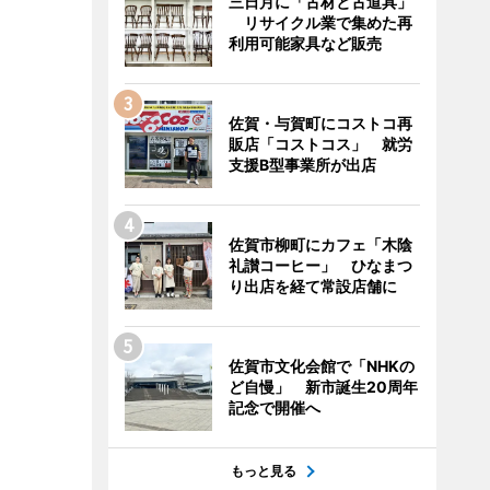
三日月に「古材と古道具」
リサイクル業で集めた再
利用可能家具など販売
佐賀・与賀町にコストコ再
販店「コストコス」 就労
支援B型事業所が出店
佐賀市柳町にカフェ「木陰
礼讃コーヒー」 ひなまつ
り出店を経て常設店舗に
佐賀市文化会館で「NHKの
ど自慢」 新市誕生20周年
記念で開催へ
もっと見る