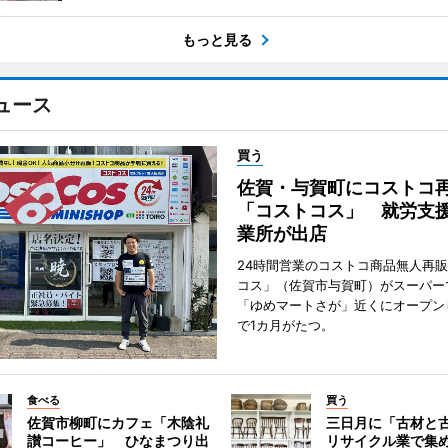
もっと見る
ュース
買う
佐賀・与賀町にコストコ
「コストコス」 就労支援
業所が出店
24時間営業のコストコ商品無人再
コス」（佐賀市与賀町）がスーパー
「ゆめマートさが」近くにオープン
で1カ月がたつ。
食べる
買う
佐賀市柳町にカフェ「木陰礼
三日月に「古材と
讃コーヒー」 ひなまつり出
リサイクル業で集