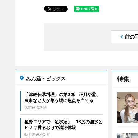
前の
みん経トピックス
特集
「津軽伝承料理」の第2弾 正月や盆、
農事など人が集う場に焦点を当てる
弘前経済新聞
星野エリアで「足水浴」 13度の湧水と
ヒノキ香るおけで清涼体験
軽井沢経済新聞