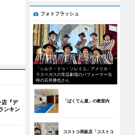
フォトフラッシュ
「シルク・ドゥ・ソレイユ」アメリカ・
ラスベガスの常設劇場のパフォーマー当
時の石井勝也さん
「ばくてん屋」の教室内
ー店『デ
Vランキン
コストコ再販店「コストコ