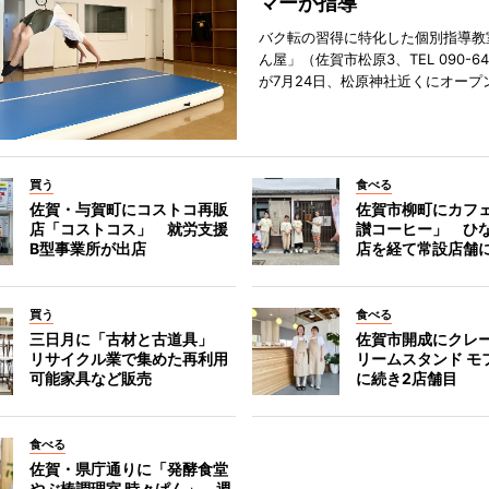
マーが指導
バク転の習得に特化した個別指導教
ん屋」（佐賀市松原3、TEL 090-642
が7月24日、松原神社近くにオープ
買う
食べる
佐賀・与賀町にコストコ再販
佐賀市柳町にカフ
店「コストコス」 就労支援
讃コーヒー」 ひ
B型事業所が出店
店を経て常設店舗
買う
食べる
三日月に「古材と古道具」
佐賀市開成にクレ
リサイクル業で集めた再利用
リームスタンド モ
可能家具など販売
に続き2店舗目
食べる
佐賀・県庁通りに「発酵食堂
やぶ椿調理室 時々ぱん」 週