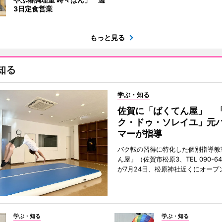
3日定食営業
もっと見る
知る
学ぶ・知る
佐賀に「ばくてん屋」 
ク・ドゥ・ソレイユ」元
マーが指導
バク転の習得に特化した個別指導教
ん屋」（佐賀市松原3、TEL 090-642
が7月24日、松原神社近くにオープ
学ぶ・知る
学ぶ・知る