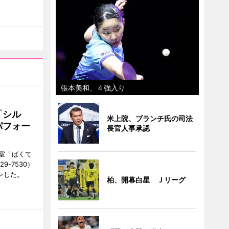
張本美和、４強入り
「シル
米上院、ブランチ氏の司法
パフォー
長官人事承認
室「ばくて
9-7530）
ンした。
柏、開幕白星 Ｊリーグ