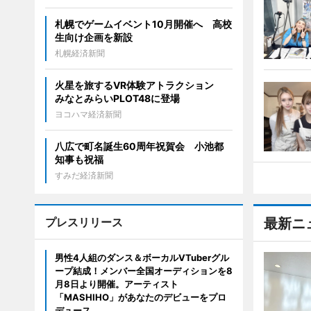
札幌でゲームイベント10月開催へ 高校
生向け企画を新設
札幌経済新聞
火星を旅するVR体験アトラクション
みなとみらいPLOT48に登場
ヨコハマ経済新聞
八広で町名誕生60周年祝賀会 小池都
知事も祝福
すみだ経済新聞
プレスリリース
最新ニ
男性4人組のダンス＆ボーカルVTuberグル
ープ結成！メンバー全国オーディションを8
月8日より開催。アーティスト
「MASHIHO」があなたのデビューをプロ
デュース