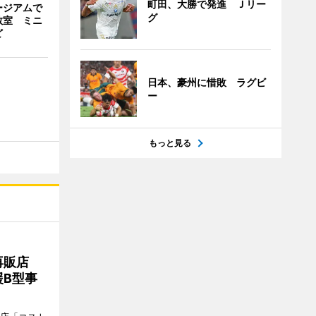
町田、大勝で発進 Ｊリー
ージアムで
グ
教室 ミニ
ど
日本、豪州に惜敗 ラグビ
ー
もっと見る
再販店
B型事