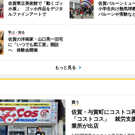
佐賀県立美術館で「動くゴッ
佐賀バルーンミュ
ホ展」 ゴッホ作品をデジタ
小学生向け熱気球
ルファインアートで
バルーンや実験な
学ぶ・知る
佐賀の洋画家・山口亮一旧宅
に「いつでも図工室」開設
へ 体験会開催
もっと見る
買う
佐賀・与賀町にコストコ
「コストコス」 就労支援
業所が出店