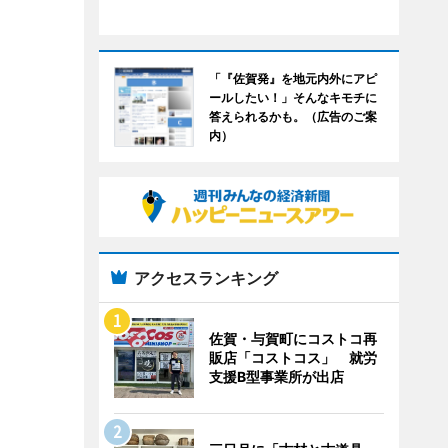
「『佐賀発』を地元内外にアピ
ールしたい！」そんなキモチに
答えられるかも。（広告のご案
内）
アクセスランキング
佐賀・与賀町にコストコ再
販店「コストコス」 就労
支援B型事業所が出店