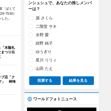
ンシュシュで、あなたの推しメンバ
ーは？
室「ばくて
9-7530）
源 さくら
ンした。
二階堂 サキ
水野 愛
紺野 純子
ェ「木陰礼
ゆうぎり
なまつり出
に
星川 リリィ
山田 たえ
ープ店「ク
投票する
結果を見る
フ」 神埼
ワールドフォトニュース