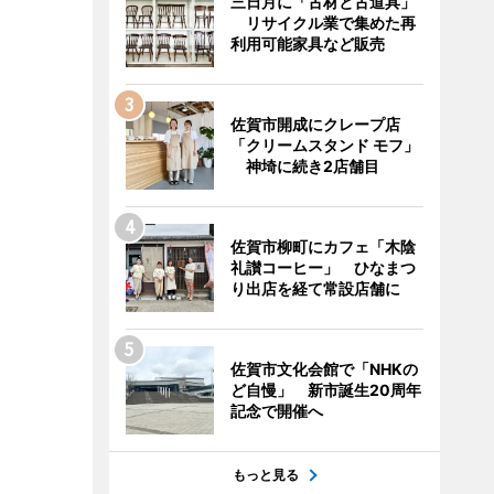
三日月に「古材と古道具」
リサイクル業で集めた再
利用可能家具など販売
佐賀市開成にクレープ店
「クリームスタンド モフ」
神埼に続き2店舗目
佐賀市柳町にカフェ「木陰
礼讃コーヒー」 ひなまつ
り出店を経て常設店舗に
佐賀市文化会館で「NHKの
ど自慢」 新市誕生20周年
記念で開催へ
もっと見る