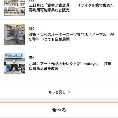
三日月に「古材と古道具」 リサイクル業で集めた
再利用可能家具など販売
買う
佐賀・大和のオーダースーツ専門店「ノーブル」が
5周年 FCでも店舗展開
買う
小城にアート作品のセレクト店「todays」 江里
口鮮魚店跡を改装
もっと見る
食べる