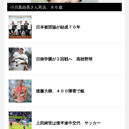
小川真由美さん死去、８６歳
日本被団協が結成７０年
日南学園が２回戦へ 高校野球
後藤大樹、４００障害で銀
上田綺世は後半途中交代 サッカー