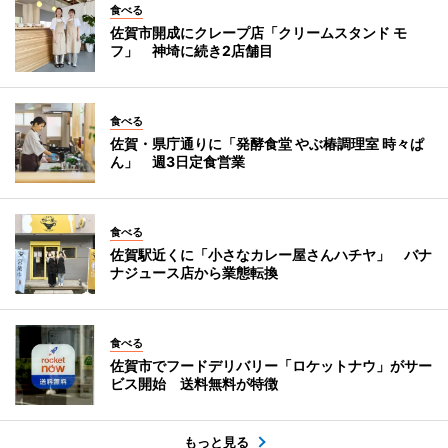
食べる
佐賀市開成にクレープ店「クリームスタンド モ
フ」 神埼に続き2店舗目
食べる
佐賀・県庁通りに「発酵食堂 やぶ椿調理室 時々ぱ
ん」 週3日定食営業
食べる
佐賀駅近くに「小さなカレー屋さんハチヤ」 バナ
ナジュース店から業態転換
食べる
佐賀市でフードデリバリー「ロケットナウ」がサー
ビス開始 送料無料が特徴
もっと見る