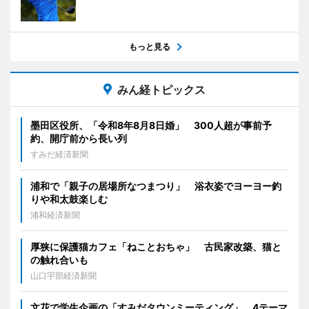
もっと見る
みん経トピックス
墨田区役所、「令和8年8月8日婚」 300人超が事前予
約、開庁前から長い列
すみだ経済新聞
浦和で「親子の居場所なつまつり」 浴衣姿でヨーヨー釣
りや和太鼓楽しむ
浦和経済新聞
厚狭に保護猫カフェ「ねことおちゃ」 古民家改築、猫と
の触れ合いも
山口宇部経済新聞
文花で学生企画の「すみだタウンミーティング」 4テーマ