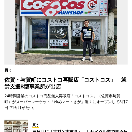
買う
佐賀・与賀町にコストコ再販店「コストコス」 就
労支援B型事業所が出店
24時間営業のコストコ商品無人再販店「コストコス」（佐賀市与賀
町）がスーパーマーケット「ゆめマートさが」近くにオープンして8月7
日で1カ月がたつ。
買う
三日月に「古材と古道具」 リサイクル業で集めた