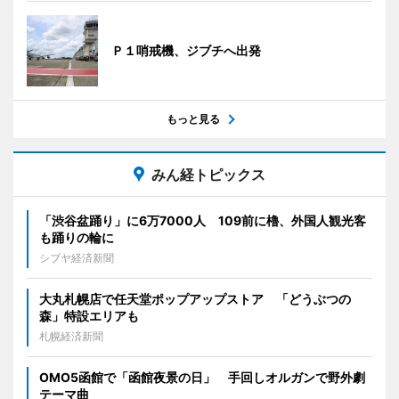
Ｐ１哨戒機、ジブチへ出発
もっと見る
みん経トピックス
「渋谷盆踊り」に6万7000人 109前に櫓、外国人観光客
も踊りの輪に
シブヤ経済新聞
大丸札幌店で任天堂ポップアップストア 「どうぶつの
森」特設エリアも
札幌経済新聞
OMO5函館で「函館夜景の日」 手回しオルガンで野外劇
テーマ曲