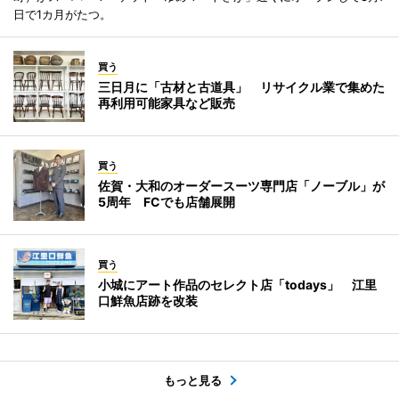
日で1カ月がたつ。
買う
三日月に「古材と古道具」 リサイクル業で集めた
再利用可能家具など販売
買う
佐賀・大和のオーダースーツ専門店「ノーブル」が
5周年 FCでも店舗展開
買う
小城にアート作品のセレクト店「todays」 江里
口鮮魚店跡を改装
もっと見る