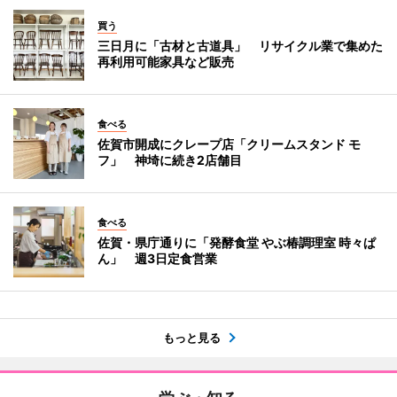
買う
三日月に「古材と古道具」 リサイクル業で集めた
再利用可能家具など販売
食べる
佐賀市開成にクレープ店「クリームスタンド モ
フ」 神埼に続き2店舗目
食べる
佐賀・県庁通りに「発酵食堂 やぶ椿調理室 時々ぱ
ん」 週3日定食営業
もっと見る