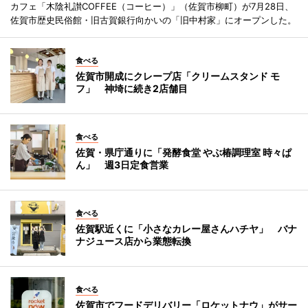
カフェ「木陰礼讃COFFEE（コーヒー）」（佐賀市柳町）が7月28日、
佐賀市歴史民俗館・旧古賀銀行向かいの「旧中村家」にオープンした。
食べる
佐賀市開成にクレープ店「クリームスタンド モ
フ」 神埼に続き2店舗目
食べる
佐賀・県庁通りに「発酵食堂 やぶ椿調理室 時々ぱ
ん」 週3日定食営業
食べる
佐賀駅近くに「小さなカレー屋さんハチヤ」 バナ
ナジュース店から業態転換
食べる
佐賀市でフードデリバリー「ロケットナウ」がサー