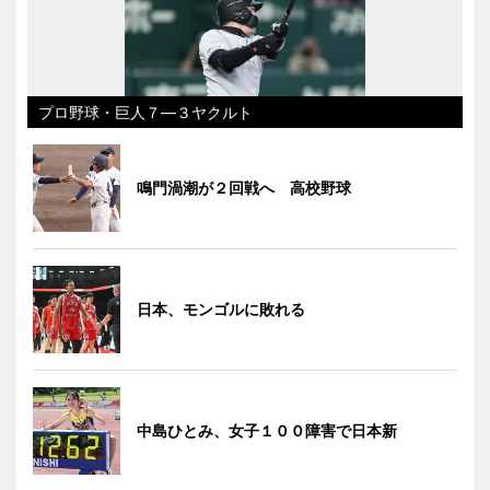
プロ野球・巨人７―３ヤクルト
鳴門渦潮が２回戦へ 高校野球
日本、モンゴルに敗れる
中島ひとみ、女子１００障害で日本新