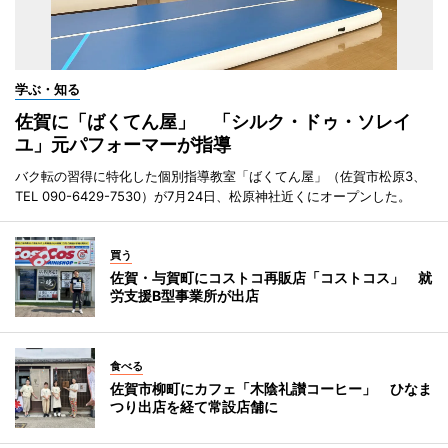
学ぶ・知る
佐賀に「ばくてん屋」 「シルク・ドゥ・ソレイ
ユ」元パフォーマーが指導
バク転の習得に特化した個別指導教室「ばくてん屋」（佐賀市松原3、
TEL 090-6429-7530）が7月24日、松原神社近くにオープンした。
買う
佐賀・与賀町にコストコ再販店「コストコス」 就
労支援B型事業所が出店
食べる
佐賀市柳町にカフェ「木陰礼讃コーヒー」 ひなま
つり出店を経て常設店舗に