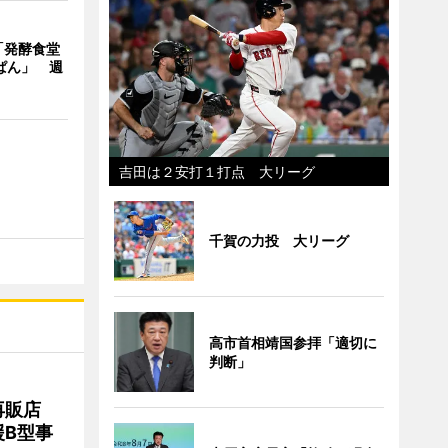
「発酵食堂
ぱん」 週
吉田は２安打１打点 大リーグ
千賀の力投 大リーグ
高市首相靖国参拝「適切に
判断」
再販店
B型事