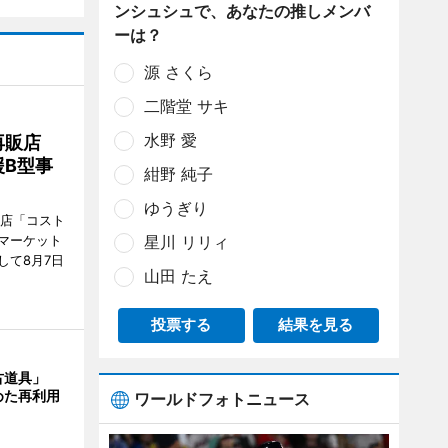
ンシュシュで、あなたの推しメンバ
ーは？
源 さくら
二階堂 サキ
水野 愛
再販店
B型事
紺野 純子
ゆうぎり
販店「コスト
マーケット
星川 リリィ
して8月7日
山田 たえ
投票する
結果を見る
古道具」
めた再利用
ワールドフォトニュース