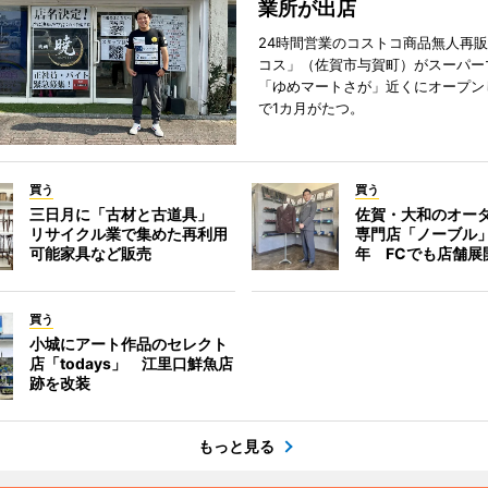
業所が出店
24時間営業のコストコ商品無人再
コス」（佐賀市与賀町）がスーパー
「ゆめマートさが」近くにオープン
で1カ月がたつ。
買う
買う
三日月に「古材と古道具」
佐賀・大和のオー
リサイクル業で集めた再利用
専門店「ノーブル
可能家具など販売
年 FCでも店舗展
買う
小城にアート作品のセレクト
店「todays」 江里口鮮魚店
跡を改装
もっと見る