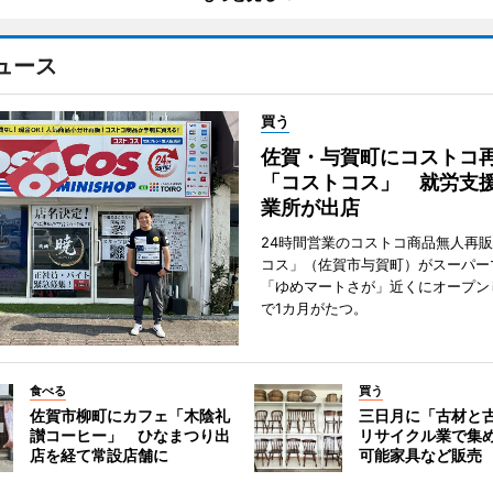
ュース
買う
佐賀・与賀町にコストコ
「コストコス」 就労支援
業所が出店
24時間営業のコストコ商品無人再
コス」（佐賀市与賀町）がスーパー
「ゆめマートさが」近くにオープン
で1カ月がたつ。
食べる
買う
佐賀市柳町にカフェ「木陰礼
三日月に「古材と
讃コーヒー」 ひなまつり出
リサイクル業で集
店を経て常設店舗に
可能家具など販売