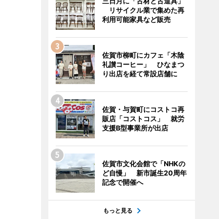
三日月に「古材と古道具」
リサイクル業で集めた再
利用可能家具など販売
佐賀市柳町にカフェ「木陰
礼讃コーヒー」 ひなまつ
り出店を経て常設店舗に
佐賀・与賀町にコストコ再
販店「コストコス」 就労
支援B型事業所が出店
佐賀市文化会館で「NHKの
ど自慢」 新市誕生20周年
記念で開催へ
もっと見る