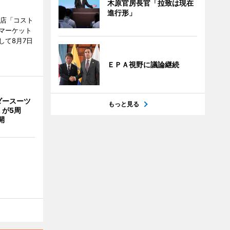
木原官房長官「拉致は現在
進行形」
販店「コスト
マーケット
して8月7日
ＥＰＡ視野に議論継続
ダースーツ
もっと見る
」が5周
開