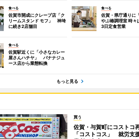
食べる
食べる
佐賀市開成にクレープ店「ク
佐賀・県庁通りに
リームスタンド モフ」 神埼
やぶ椿調理室 時々
に続き2店舗目
3日定食営業
食べる
佐賀駅近くに「小さなカレー
屋さんハチヤ」 バナナジュ
ース店から業態転換
もっと見る
買う
佐賀・与賀町にコストコ
「コストコス」 就労支援