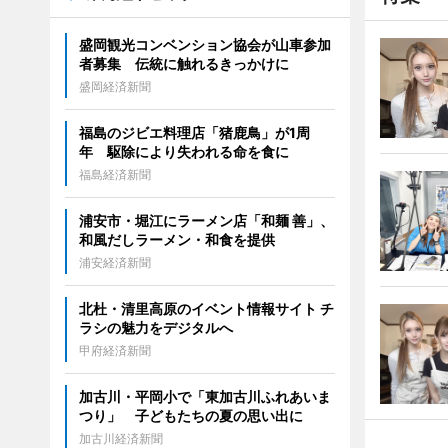
盛岡観光コンベンション協会が山車参加
者募集 伝統に触れるきっかけに
盛岡経済新聞
福島のジビエ料理店「猪鹿鳥」が1周
年 駆除により失われる命を食に
福島経済新聞
浦安市・堀江にラーメン店「和麺 善」、
和風だしラーメン・和食を提供
浦安経済新聞
北杜・清里高原のイベント情報サイト チ
ラシの魅力をデジタルへ
甲府経済新聞
加古川・平岡小で「東加古川ふれあいま
つり」 子どもたちの夏の思い出に
加古川経済新聞