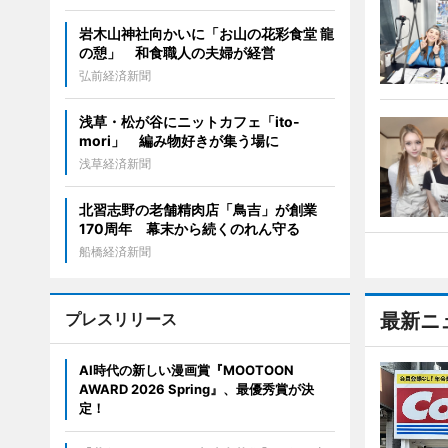
岩木山神社向かいに「お山の花彩食堂 龍
の憩」 和食職人の夫婦が経営
弘前経済新聞
浅草・松が谷にニットカフェ「ito-
mori」 編み物好きが集う場に
浅草経済新聞
北習志野の老舗精肉店「鳥吉」が創業
170周年 幕末から続くのれん守る
船橋経済新聞
プレスリリース
最新ニ
AI時代の新しい漫画賞『MOOTOON
AWARD 2026 Spring』、最優秀賞が決
定！