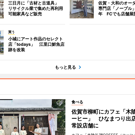
三日月に「古材と古道具」
佐賀・大和のオー
リサイクル業で集めた再利用
専門店「ノーブル
可能家具など販売
年 FCでも店舗展
買う
小城にアート作品のセレクト
店「todays」 江里口鮮魚店
跡を改装
もっと見る
食べる
佐賀市柳町にカフェ「木
ーヒー」 ひなまつり出
常設店舗に