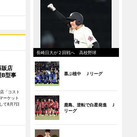
長崎日大が２回戦へ 高校野球
再販店
喜ぶ植中 Ｊリーグ
B型事
販店「コスト
マーケット
して8月7日
鹿島、逆転で白星発進 Ｊ
リーグ