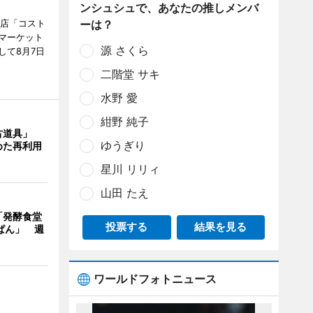
ンシュシュで、あなたの推しメンバ
ーは？
販店「コスト
マーケット
源 さくら
して8月7日
二階堂 サキ
水野 愛
紺野 純子
古道具」
ゆうぎり
めた再利用
星川 リリィ
山田 たえ
「発酵食堂
投票する
結果を見る
ぱん」 週
ワールドフォトニュース