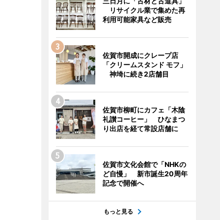
三日月に「古材と古道具」
リサイクル業で集めた再
利用可能家具など販売
佐賀市開成にクレープ店
「クリームスタンド モフ」
神埼に続き2店舗目
佐賀市柳町にカフェ「木陰
礼讃コーヒー」 ひなまつ
り出店を経て常設店舗に
佐賀市文化会館で「NHKの
ど自慢」 新市誕生20周年
記念で開催へ
もっと見る