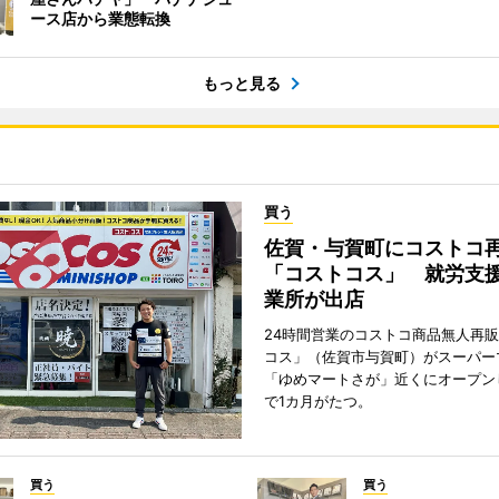
ース店から業態転換
もっと見る
買う
佐賀・与賀町にコストコ
「コストコス」 就労支援
業所が出店
24時間営業のコストコ商品無人再
コス」（佐賀市与賀町）がスーパー
「ゆめマートさが」近くにオープン
で1カ月がたつ。
買う
買う