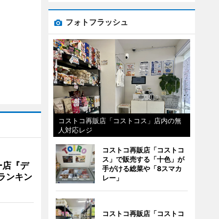
フォトフラッシュ
コストコ再販店「コストコス」店内の無
人対応レジ
コストコ再販店「コストコ
ス」で販売する「十色」が
ー店『デ
手がける総菜や「8スマカ
Vランキン
レー」
コストコ再販店「コストコ