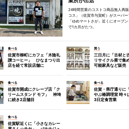
業所が出店
24時間営業のコストコ商品無人再
コス」（佐賀市与賀町）がスーパー
「ゆめマートさが」近くにオープン
で1カ月がたつ。
食べる
買う
佐賀市柳町にカフェ「木陰礼
三日月に「古材と
讃コーヒー」 ひなまつり出
リサイクル業で集
店を経て常設店舗に
可能家具など販売
食べる
食べる
佐賀市開成にクレープ店「ク
佐賀・県庁通りに
リームスタンド モフ」 神埼
やぶ椿調理室 時々
に続き2店舗目
3日定食営業
食べる
佐賀駅近くに「小さなカレー
屋さんハチヤ」 バナナジュ