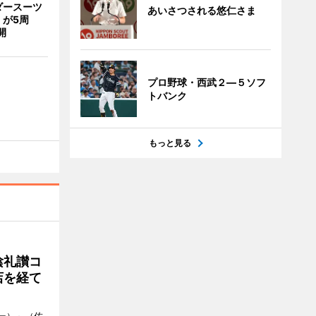
ダースーツ
あいさつされる悠仁さま
」が5周
開
プロ野球・西武２―５ソフ
トバンク
もっと見る
陰礼讃コ
店を経て