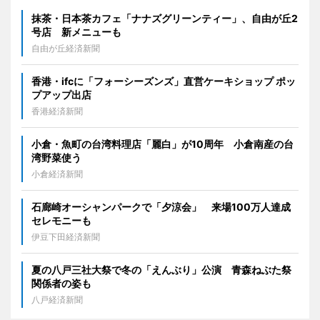
抹茶・日本茶カフェ「ナナズグリーンティー」、自由が丘2
号店 新メニューも
自由が丘経済新聞
香港・ifcに「フォーシーズンズ」直営ケーキショップ ポッ
プアップ出店
香港経済新聞
小倉・魚町の台湾料理店「麗白」が10周年 小倉南産の台
湾野菜使う
小倉経済新聞
石廊崎オーシャンパークで「夕涼会」 来場100万人達成
セレモニーも
伊豆下田経済新聞
夏の八戸三社大祭で冬の「えんぶり」公演 青森ねぶた祭
関係者の姿も
八戸経済新聞