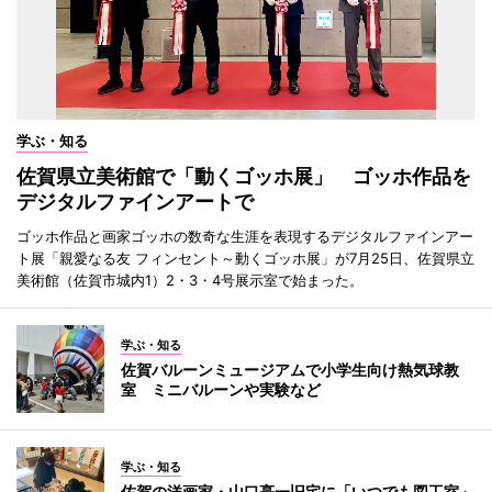
学ぶ・知る
佐賀県立美術館で「動くゴッホ展」 ゴッホ作品を
デジタルファインアートで
ゴッホ作品と画家ゴッホの数奇な生涯を表現するデジタルファインアー
ト展「親愛なる友 フィンセント～動くゴッホ展」が7月25日、佐賀県立
美術館（佐賀市城内1）2・3・4号展示室で始まった。
学ぶ・知る
佐賀バルーンミュージアムで小学生向け熱気球教
室 ミニバルーンや実験など
学ぶ・知る
佐賀の洋画家・山口亮一旧宅に「いつでも図工室」