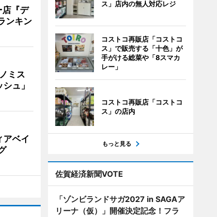
ス」店内の無人対応レジ
ー店『デ
Vランキン
コストコ再販店「コストコ
ス」で販売する「十色」が
手がける総菜や「8スマカ
レー」
ナノミス
ッシュ」
コストコ再販店「コストコ
ス」の店内
ィアベイ
もっと見る
グ
佐賀経済新聞VOTE
「ゾンビランドサガ2027 in SAGAア
リーナ（仮）」開催決定記念！フラ