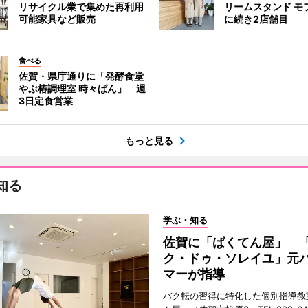
リサイクル業で集めた再利用
リームスタンド モ
可能家具など販売
に続き2店舗目
食べる
佐賀・県庁通りに「発酵食堂
やぶ椿調理室 時々ぱん」 週
3日定食営業
もっと見る
知る
学ぶ・知る
佐賀に「ばくてん屋」 
ク・ドゥ・ソレイユ」元
マーが指導
バク転の習得に特化した個別指導教