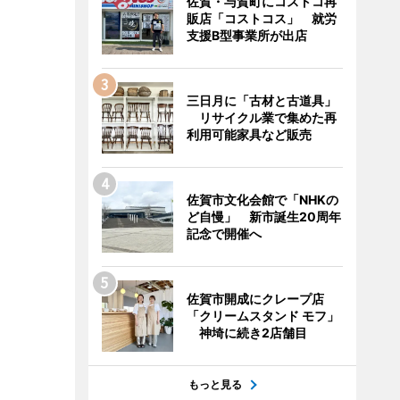
佐賀・与賀町にコストコ再
販店「コストコス」 就労
支援B型事業所が出店
三日月に「古材と古道具」
リサイクル業で集めた再
利用可能家具など販売
佐賀市文化会館で「NHKの
ど自慢」 新市誕生20周年
記念で開催へ
佐賀市開成にクレープ店
「クリームスタンド モフ」
神埼に続き2店舗目
もっと見る