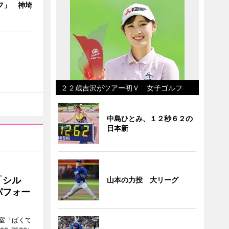
フ」 神埼
２２歳吉沢がツアー初Ｖ 女子ゴルフ
中島ひとみ、１２秒６２の
日本新
「シル
山本の力投 大リーグ
パフォー
室「ばくて