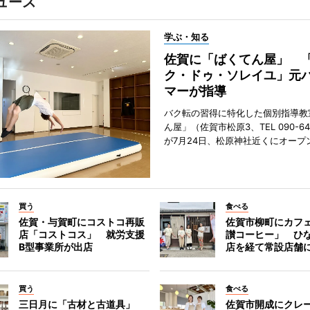
ュース
学ぶ・知る
佐賀に「ばくてん屋」 
ク・ドゥ・ソレイユ」元
マーが指導
バク転の習得に特化した個別指導教
ん屋」（佐賀市松原3、TEL 090-642
が7月24日、松原神社近くにオープ
買う
食べる
佐賀・与賀町にコストコ再販
佐賀市柳町にカフ
店「コストコス」 就労支援
讃コーヒー」 ひ
B型事業所が出店
店を経て常設店舗
買う
食べる
三日月に「古材と古道具」
佐賀市開成にクレ