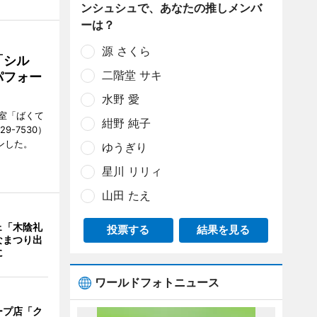
ンシュシュで、あなたの推しメンバ
ーは？
源 さくら
「シル
二階堂 サキ
パフォー
水野 愛
室「ばくて
紺野 純子
9-7530）
ンした。
ゆうぎり
星川 リリィ
山田 たえ
ェ「木陰礼
投票する
結果を見る
なまつり出
に
ワールドフォトニュース
ープ店「ク