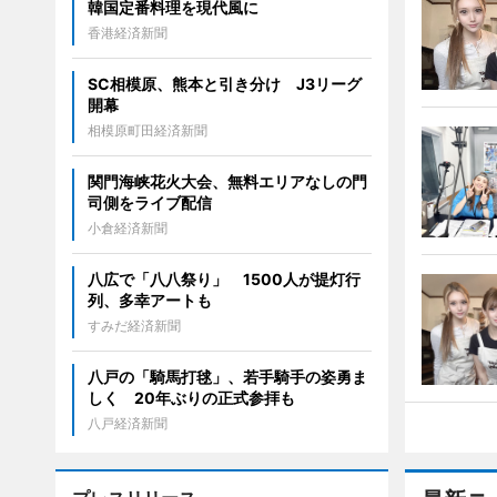
韓国定番料理を現代風に
香港経済新聞
SC相模原、熊本と引き分け J3リーグ
開幕
相模原町田経済新聞
関門海峡花火大会、無料エリアなしの門
司側をライブ配信
小倉経済新聞
八広で「八八祭り」 1500人が提灯行
列、多幸アートも
すみだ経済新聞
八戸の「騎馬打毬」、若手騎手の姿勇ま
しく 20年ぶりの正式参拝も
八戸経済新聞