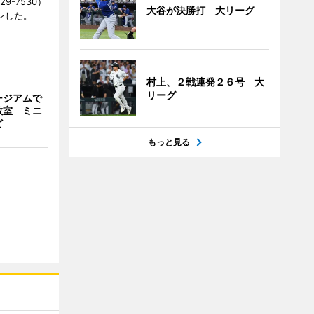
9-7530）
大谷が決勝打 大リーグ
ンした。
村上、２戦連発２６号 大
リーグ
ージアムで
教室 ミニ
ど
もっと見る