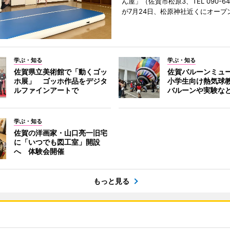
ん屋」（佐賀市松原3、TEL 090-642
が7月24日、松原神社近くにオープ
学ぶ・知る
学ぶ・知る
佐賀県立美術館で「動くゴッ
佐賀バルーンミュ
ホ展」 ゴッホ作品をデジタ
小学生向け熱気球
ルファインアートで
バルーンや実験な
学ぶ・知る
佐賀の洋画家・山口亮一旧宅
に「いつでも図工室」開設
へ 体験会開催
もっと見る