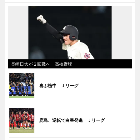
長崎日大が２回戦へ 高校野球
喜ぶ植中 Ｊリーグ
鹿島、逆転で白星発進 Ｊリーグ