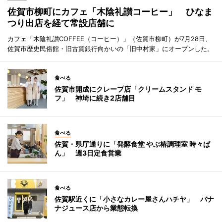
佐賀市柳町にカフェ「木陰礼讃コーヒー」 ひなま
つり出店を経て常設店舗に
カフェ「木陰礼讃COFFEE（コーヒー）」（佐賀市柳町）が7月28日、
佐賀市歴史民俗館・旧古賀銀行向かいの「旧中村家」にオープンした。
食べる
佐賀市開成にクレープ店「クリームスタンド モ
フ」 神埼に続き2店舗目
食べる
佐賀・県庁通りに「発酵食堂 やぶ椿調理室 時々ぱ
ん」 週3日定食営業
食べる
佐賀駅近くに「小さなカレー屋さんハチヤ」 バナ
ナジュース店から業態転換