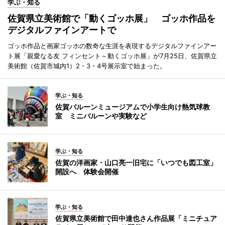
学ぶ・知る
佐賀県立美術館で「動くゴッホ展」 ゴッホ作品を
デジタルファインアートで
ゴッホ作品と画家ゴッホの数奇な生涯を表現するデジタルファインアー
ト展「親愛なる友 フィンセント～動くゴッホ展」が7月25日、佐賀県立
美術館（佐賀市城内1）2・3・4号展示室で始まった。
学ぶ・知る
佐賀バルーンミュージアムで小学生向け熱気球教
室 ミニバルーンや実験など
学ぶ・知る
佐賀の洋画家・山口亮一旧宅に「いつでも図工室」
開設へ 体験会開催
学ぶ・知る
佐賀県立美術館で田中達也さん作品展「ミニチュア