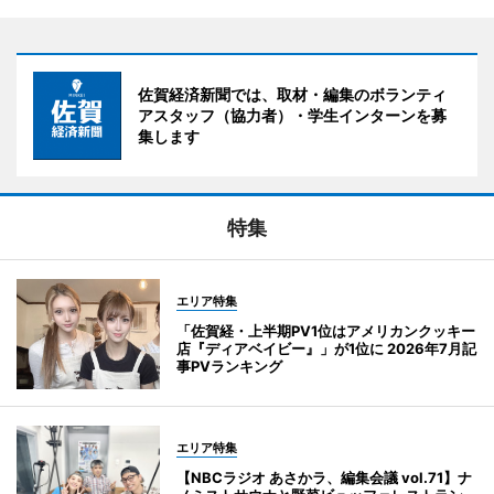
佐賀経済新聞では、取材・編集のボランティ
アスタッフ（協力者）・学生インターンを募
集します
特集
エリア特集
「佐賀経・上半期PV1位はアメリカンクッキー
店『ディアベイビー』」が1位に 2026年7月記
事PVランキング
エリア特集
【NBCラジオ あさかラ、編集会議 vol.71】ナ