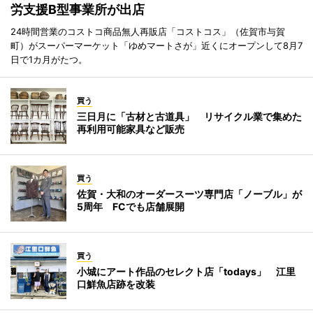
労支援B型事業所が出店
24時間営業のコストコ商品無人再販店「コストコス」（佐賀市与賀
町）がスーパーマーケット「ゆめマートさが」近くにオープンして8月7
日で1カ月がたつ。
買う
三日月に「古材と古道具」 リサイクル業で集めた
再利用可能家具など販売
買う
佐賀・大和のオーダースーツ専門店「ノーブル」が
5周年 FCでも店舗展開
買う
小城にアート作品のセレクト店「todays」 江里
口鮮魚店跡を改装