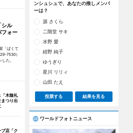
ンシュシュで、あなたの推しメンバ
ーは？
源 さくら
「シル
二階堂 サキ
パフォー
水野 愛
室「ばくて
紺野 純子
9-7530）
ンした。
ゆうぎり
星川 リリィ
山田 たえ
ェ「木陰礼
投票する
結果を見る
なまつり出
に
ワールドフォトニュース
ープ店「ク