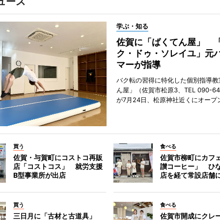
ュース
学ぶ・知る
佐賀に「ばくてん屋」 
ク・ドゥ・ソレイユ」元
マーが指導
バク転の習得に特化した個別指導教
ん屋」（佐賀市松原3、TEL 090-642
が7月24日、松原神社近くにオープ
買う
食べる
佐賀・与賀町にコストコ再販
佐賀市柳町にカフ
店「コストコス」 就労支援
讃コーヒー」 ひ
B型事業所が出店
店を経て常設店舗
買う
食べる
三日月に「古材と古道具」
佐賀市開成にクレ