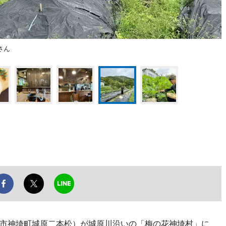
さん
（神埼市神埼町城原二本松）が城原川沿いの「梅の花神埼村」に