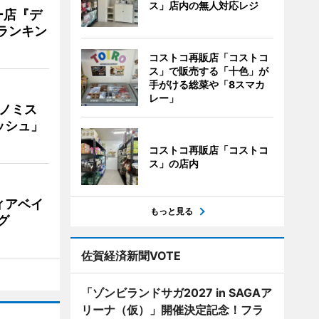
ス」店内の無人対応レジ
ー店『デ
Vランキン
コストコ再販店「コストコ
ス」で販売する「十色」が
手がける総菜や「8スマカ
レー」
ナノミス
ッシュ」
コストコ再販店「コストコ
ス」の店内
ィアベイ
もっと見る
グ
佐賀経済新聞VOTE
「ゾンビランドサガ2027 in SAGAア
リーナ（仮）」開催決定記念！フラ