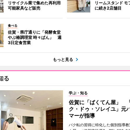
リサイクル業で集めた再利用
リームスタンド モ
可能家具など販売
に続き2店舗目
食べる
佐賀・県庁通りに「発酵食堂
やぶ椿調理室 時々ぱん」 週
3日定食営業
もっと見る
知る
学ぶ・知る
佐賀に「ばくてん屋」 
ク・ドゥ・ソレイユ」元
マーが指導
バク転の習得に特化した個別指導教