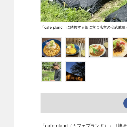
「cafe pland」に隣接する畑に立つ店主の安武成晴
「cafe pland（カフェプランド）」