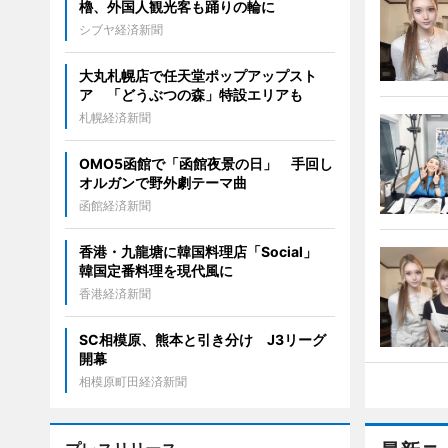
櫓、外国人観光客も踊りの輪に
シブヤ経済新聞
大丸札幌店で任天堂ポップアップスト
ア 「どうぶつの森」特設エリアも
札幌経済新聞
OMO5函館で「函館夜景の日」 手回し
オルガンで野外劇テーマ曲
函館経済新聞
香港・九龍塘に韓国料理店「Social」
韓国定番料理を現代風に
香港経済新聞
SC相模原、熊本と引き分け J3リーグ
開幕
相模原町田経済新聞