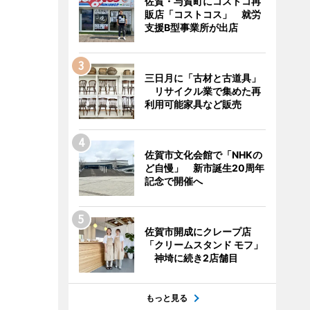
佐賀・与賀町にコストコ再
販店「コストコス」 就労
支援B型事業所が出店
三日月に「古材と古道具」
リサイクル業で集めた再
利用可能家具など販売
佐賀市文化会館で「NHKの
ど自慢」 新市誕生20周年
記念で開催へ
佐賀市開成にクレープ店
「クリームスタンド モフ」
神埼に続き2店舗目
もっと見る