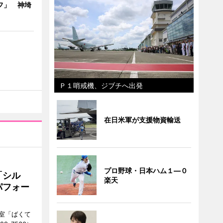
フ」 神埼
Ｐ１哨戒機、ジブチへ出発
在日米軍が支援物資輸送
プロ野球・日本ハム１―０
「シル
楽天
パフォー
室「ばくて