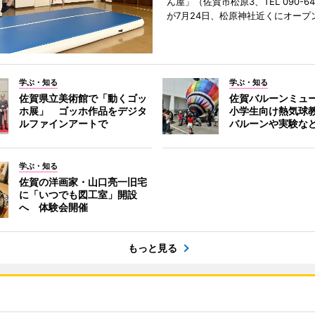
ん屋」（佐賀市松原3、TEL 090-642
が7月24日、松原神社近くにオープ
学ぶ・知る
学ぶ・知る
佐賀県立美術館で「動くゴッ
佐賀バルーンミュ
ホ展」 ゴッホ作品をデジタ
小学生向け熱気球
ルファインアートで
バルーンや実験な
学ぶ・知る
佐賀の洋画家・山口亮一旧宅
に「いつでも図工室」開設
へ 体験会開催
もっと見る