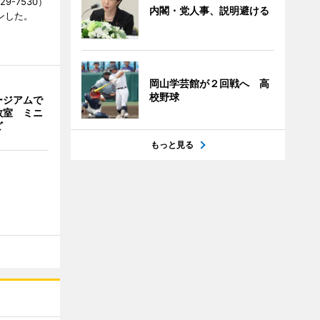
9-7530）
内閣・党人事、説明避ける
ンした。
岡山学芸館が２回戦へ 高
校野球
ージアムで
教室 ミニ
ど
もっと見る