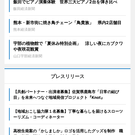
飯田でピアノ演奏体験 世界三大ピアノ2台を弾き比べ
飯田経済新聞
熊本・新市街に焼き鳥チェーン「鳥貴族」 県内2店舗目
熊本経済新聞
宇部の植物館で「夏休み特別企画」 涼しい夜にカブクワ
や夜咲花観賞
山口宇部経済新聞
プレスリリース
【共創パートナー・出演者募集】佐賀県鹿島市「日常の結び
目」を未来へつなぐ地域発信プロジェクト『Knot』
【地域おこし協力隊１名募集】丁寧な暮らしを届けるスローツ
ーリズム・コーディネーター
高校生発案の「かしましか」ロゴを活用したグッズを制作 職