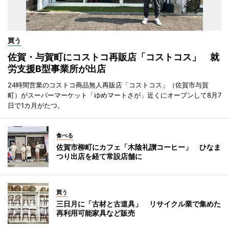
買う
佐賀・与賀町にコストコ再販店「コストコス」 就
労支援B型事業所が出店
24時間営業のコストコ商品無人再販店「コストコス」（佐賀市与賀
町）がスーパーマーケット「ゆめマートさが」近くにオープンして8月7
日で1カ月がたつ。
食べる
佐賀市柳町にカフェ「木陰礼讃コーヒー」 ひなま
つり出店を経て常設店舗に
買う
三日月に「古材と古道具」 リサイクル業で集めた
再利用可能家具など販売