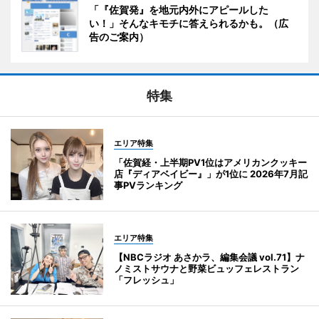
「『佐賀発』を地元内外にアピールした
い！」そんなキモチに答えられるかも。（広
告のご案内）
特集
エリア特集
「佐賀経・上半期PV1位はアメリカンクッキー
店『ディアベイビー』」が1位に 2026年7月記
事PVランキング
エリア特集
【NBCラジオ あさかラ、編集会議 vol.71】ナ
ノミストサウナと野菜ビュッフェレストラン
「フレッシュ」