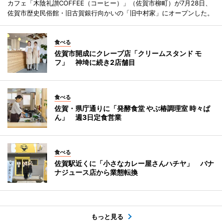
カフェ「木陰礼讃COFFEE（コーヒー）」（佐賀市柳町）が7月28日、
佐賀市歴史民俗館・旧古賀銀行向かいの「旧中村家」にオープンした。
食べる
佐賀市開成にクレープ店「クリームスタンド モ
フ」 神埼に続き2店舗目
食べる
佐賀・県庁通りに「発酵食堂 やぶ椿調理室 時々ぱ
ん」 週3日定食営業
食べる
佐賀駅近くに「小さなカレー屋さんハチヤ」 バナ
ナジュース店から業態転換
もっと見る