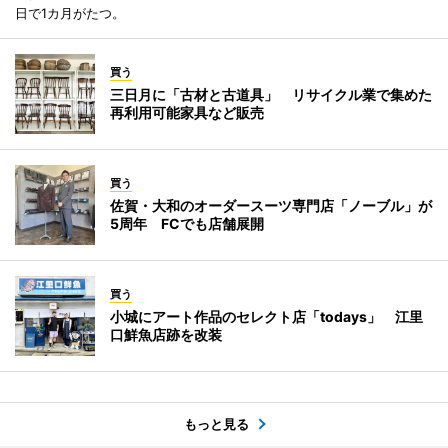
日で1カ月がたつ。
買う
三日月に「古材と古道具」 リサイクル業で集めた
再利用可能家具など販売
買う
佐賀・大和のオーダースーツ専門店「ノーブル」が
5周年 FCでも店舗展開
買う
小城にアート作品のセレクト店「todays」 江里
口鮮魚店跡を改装
もっと見る