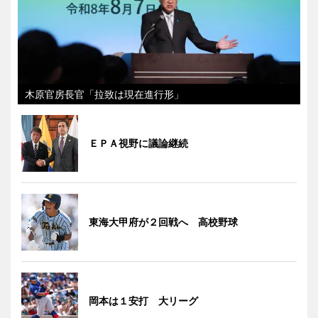
木原官房長官「拉致は現在進行形」
ＥＰＡ視野に議論継続
東海大甲府が２回戦へ 高校野球
岡本は１安打 大リーグ