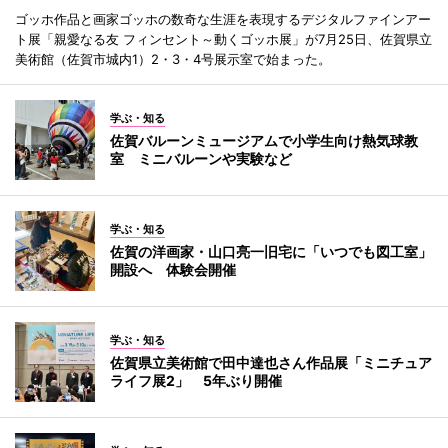
ゴッホ作品と画家ゴッホの数奇な生涯を表現するデジタルファインアー
ト展「親愛なる友 フィンセント～動くゴッホ展」が7月25日、佐賀県立
美術館（佐賀市城内1）2・3・4号展示室で始まった。
学ぶ・知る
佐賀バルーンミュージアムで小学生向け熱気球教
室 ミニバルーンや実験など
学ぶ・知る
佐賀の洋画家・山口亮一旧宅に「いつでも図工室」
開設へ 体験会開催
学ぶ・知る
佐賀県立美術館で田中達也さん作品展「ミニチュア
ライフ展2」 5年ぶり開催