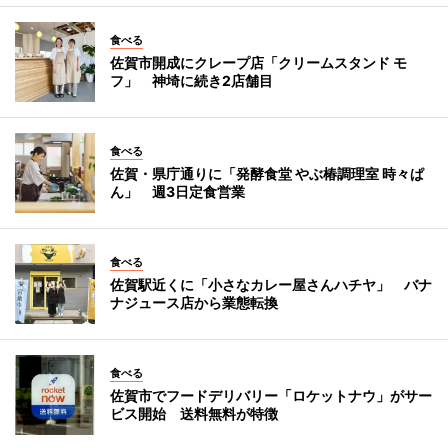
食べる
佐賀市開成にクレープ店「クリームスタンド モ
フ」 神埼に続き2店舗目
食べる
佐賀・県庁通りに「発酵食堂 やぶ椿調理室 時々ぱ
ん」 週3日定食営業
食べる
佐賀駅近くに「小さなカレー屋さんハチヤ」 バナ
ナジュース店から業態転換
食べる
佐賀市でフードデリバリー「ロケットナウ」がサー
ビス開始 送料無料が特徴