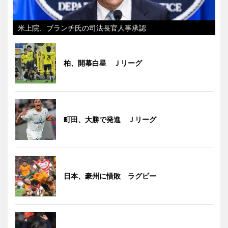
米上院、ブランチ氏の司法長官人事承認
柏、開幕白星 Ｊリーグ
町田、大勝で発進 Ｊリーグ
日本、豪州に惜敗 ラグビー