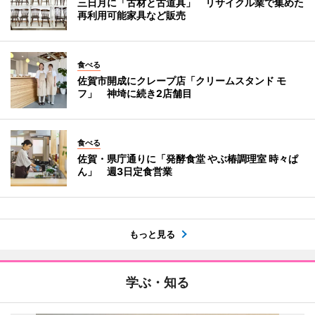
三日月に「古材と古道具」 リサイクル業で集めた
再利用可能家具など販売
食べる
佐賀市開成にクレープ店「クリームスタンド モ
フ」 神埼に続き2店舗目
食べる
佐賀・県庁通りに「発酵食堂 やぶ椿調理室 時々ぱ
ん」 週3日定食営業
もっと見る
学ぶ・知る