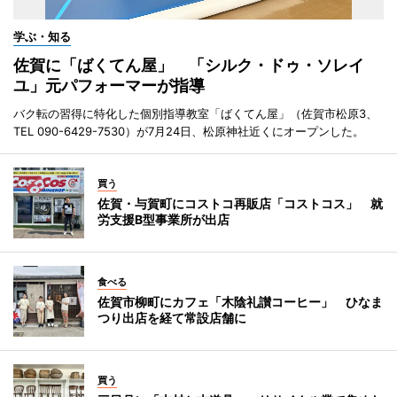
学ぶ・知る
佐賀に「ばくてん屋」 「シルク・ドゥ・ソレイ
ユ」元パフォーマーが指導
バク転の習得に特化した個別指導教室「ばくてん屋」（佐賀市松原3、
TEL 090-6429-7530）が7月24日、松原神社近くにオープンした。
買う
佐賀・与賀町にコストコ再販店「コストコス」 就
労支援B型事業所が出店
食べる
佐賀市柳町にカフェ「木陰礼讃コーヒー」 ひなま
つり出店を経て常設店舗に
買う