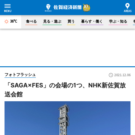
36°C
食べる
見る・遊ぶ
買う
暮らす・働く
学ぶ・知る
フォトフラッシュ
2021.12.06
「SAGA×FES」の会場の1つ、NHK新佐賀放
送会館