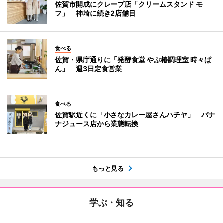
佐賀市開成にクレープ店「クリームスタンド モ
フ」 神埼に続き2店舗目
食べる
佐賀・県庁通りに「発酵食堂 やぶ椿調理室 時々ぱ
ん」 週3日定食営業
食べる
佐賀駅近くに「小さなカレー屋さんハチヤ」 バナ
ナジュース店から業態転換
もっと見る
学ぶ・知る