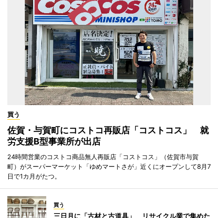
買う
佐賀・与賀町にコストコ再販店「コストコス」 就
労支援B型事業所が出店
24時間営業のコストコ商品無人再販店「コストコス」（佐賀市与賀
町）がスーパーマーケット「ゆめマートさが」近くにオープンして8月7
日で1カ月がたつ。
買う
三日月に「古材と古道具」 リサイクル業で集めた