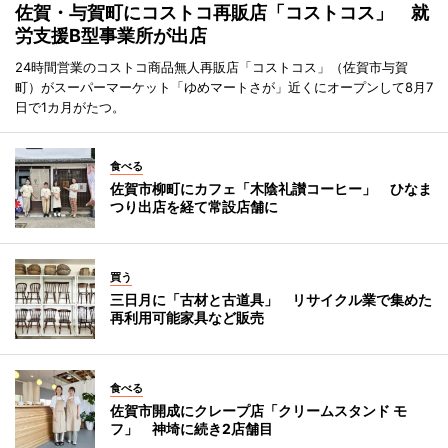
佐賀・与賀町にコストコ再販店「コストコス」 就
労支援B型事業所が出店
24時間営業のコストコ商品無人再販店「コストコス」（佐賀市与賀
町）がスーパーマーケット「ゆめマートさが」近くにオープンして8月7
日で1カ月がたつ。
食べる
佐賀市柳町にカフェ「木陰礼讃コーヒー」 ひなま
つり出店を経て常設店舗に
買う
三日月に「古材と古道具」 リサイクル業で集めた
再利用可能家具など販売
食べる
佐賀市開成にクレープ店「クリームスタンド モ
フ」 神埼に続き2店舗目