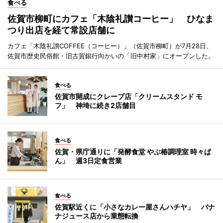
食べる
佐賀市柳町にカフェ「木陰礼讃コーヒー」 ひなま
つり出店を経て常設店舗に
カフェ「木陰礼讃COFFEE（コーヒー）」（佐賀市柳町）が7月28日、
佐賀市歴史民俗館・旧古賀銀行向かいの「旧中村家」にオープンした。
食べる
佐賀市開成にクレープ店「クリームスタンド モ
フ」 神埼に続き2店舗目
食べる
佐賀・県庁通りに「発酵食堂 やぶ椿調理室 時々ぱ
ん」 週3日定食営業
食べる
佐賀駅近くに「小さなカレー屋さんハチヤ」 バナ
ナジュース店から業態転換