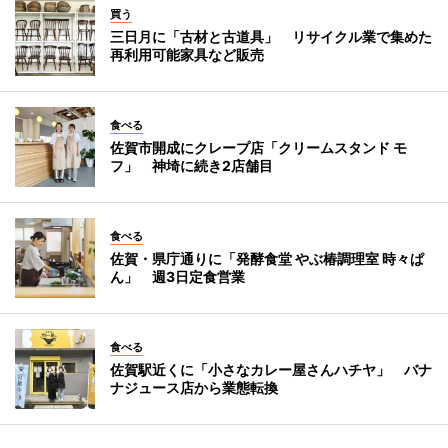
買う
三日月に「古材と古道具」 リサイクル業で集めた
再利用可能家具など販売
食べる
佐賀市開成にクレープ店「クリームスタンド モ
フ」 神埼に続き2店舗目
食べる
佐賀・県庁通りに「発酵食堂 やぶ椿調理室 時々ぱ
ん」 週3日定食営業
食べる
佐賀駅近くに「小さなカレー屋さんハチヤ」 バナ
ナジュース店から業態転換