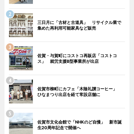
三日月に「古材と古道具」 リサイクル業で
集めた再利用可能家具など販売
佐賀・与賀町にコストコ再販店「コストコ
ス」 就労支援B型事業所が出店
佐賀市柳町にカフェ「木陰礼讃コーヒー」
ひなまつり出店を経て常設店舗に
佐賀市文化会館で「NHKのど自慢」 新市誕
生20周年記念で開催へ