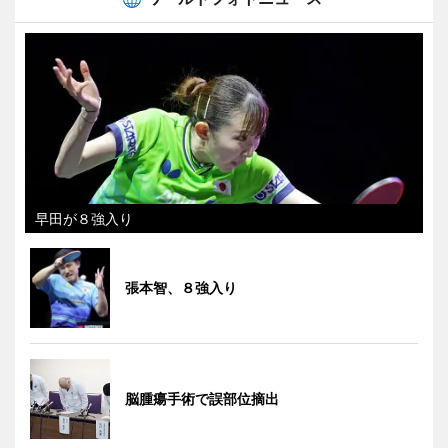
早田が８強入り
張本智、８強入り
脳腫瘍手術で誤部位摘出