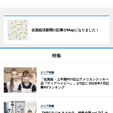
佐賀経済新聞の記事がMapになりました！
特集
エリア特集
「佐賀経・上半期PV1位はアメリカンクッキー
店『ディアベイビー』」が1位に 2026年7月記
事PVランキング
エリア特集
【NBCラジオ あさかラ、編集会議 vol.71】ナ