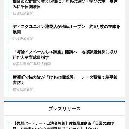
仙台市役所建て替え現場に子どもの遊び・学びの場 夏休
みに平日開放日
仙台経済新聞
ディスクユニオン池袋店が移転オープン 約5万枚の在庫を
展開
池袋経済新聞
「与論イノベーんちゅ講座」開講へ 地域課題解決に取り
組む人材育成目指す
奄美群島南三島経済新聞
横瀬町で協力隊が「けもの相談所」 データ蓄積で鳥獣被
害防ぐ
秩父経済新聞
プレスリリース
【共創パートナー・出演者募集】佐賀県鹿島市「日常の結び
目」を未来へつなぐ地域発信プロジェクト『Knot』