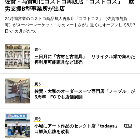
佐賀・与賀町にコストコ再販店「コストコス」 就
労支援B型事業所が出店
24時間営業のコストコ商品無人再販店「コストコス」（佐賀市与賀
町）がスーパーマーケット「ゆめマートさが」近くにオープンして8月7
日で1カ月がたつ。
買う
三日月に「古材と古道具」 リサイクル業で集めた
再利用可能家具など販売
買う
佐賀・大和のオーダースーツ専門店「ノーブル」が
5周年 FCでも店舗展開
買う
小城にアート作品のセレクト店「todays」 江里
口鮮魚店跡を改装