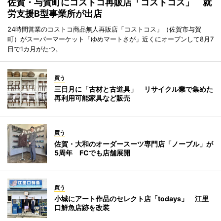
佐賀・与賀町にコストコ再販店「コストコス」 就
労支援B型事業所が出店
24時間営業のコストコ商品無人再販店「コストコス」（佐賀市与賀
町）がスーパーマーケット「ゆめマートさが」近くにオープンして8月7
日で1カ月がたつ。
買う
三日月に「古材と古道具」 リサイクル業で集めた
再利用可能家具など販売
買う
佐賀・大和のオーダースーツ専門店「ノーブル」が
5周年 FCでも店舗展開
買う
小城にアート作品のセレクト店「todays」 江里
口鮮魚店跡を改装