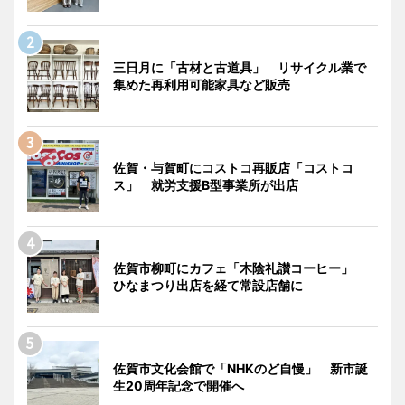
三日月に「古材と古道具」 リサイクル業で
集めた再利用可能家具など販売
佐賀・与賀町にコストコ再販店「コストコ
ス」 就労支援B型事業所が出店
佐賀市柳町にカフェ「木陰礼讃コーヒー」
ひなまつり出店を経て常設店舗に
佐賀市文化会館で「NHKのど自慢」 新市誕
生20周年記念で開催へ