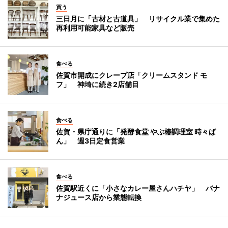
買う
三日月に「古材と古道具」 リサイクル業で集めた
再利用可能家具など販売
食べる
佐賀市開成にクレープ店「クリームスタンド モ
フ」 神埼に続き2店舗目
食べる
佐賀・県庁通りに「発酵食堂 やぶ椿調理室 時々ぱ
ん」 週3日定食営業
食べる
佐賀駅近くに「小さなカレー屋さんハチヤ」 バナ
ナジュース店から業態転換