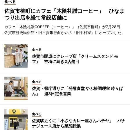
食べる
佐賀市柳町にカフェ「木陰礼讃コーヒー」 ひなま
つり出店を経て常設店舗に
カフェ「木陰礼讃COFFEE（コーヒー）」（佐賀市柳町）が7月28日、
佐賀市歴史民俗館・旧古賀銀行向かいの「旧中村家」にオープンした。
食べる
佐賀市開成にクレープ店「クリームスタンド モ
フ」 神埼に続き2店舗目
食べる
佐賀・県庁通りに「発酵食堂 やぶ椿調理室 時々ぱ
ん」 週3日定食営業
食べる
佐賀駅近くに「小さなカレー屋さんハチヤ」 バナ
ナジュース店から業態転換