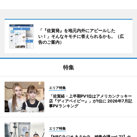
「『佐賀発』を地元内外にアピールした
い！」そんなキモチに答えられるかも。（広
告のご案内）
特集
エリア特集
「佐賀経・上半期PV1位はアメリカンクッキー
店『ディアベイビー』」が1位に 2026年7月記
事PVランキング
エリア特集
【NBCラジオ あさかラ、編集会議 vol.71】ナ