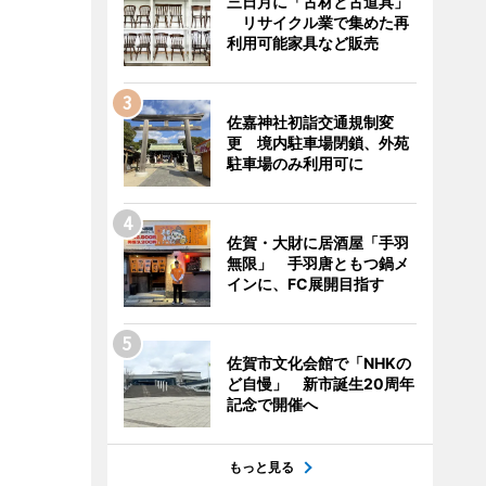
三日月に「古材と古道具」
リサイクル業で集めた再
利用可能家具など販売
佐嘉神社初詣交通規制変
更 境内駐車場閉鎖、外苑
駐車場のみ利用可に
佐賀・大財に居酒屋「手羽
無限」 手羽唐ともつ鍋メ
インに、FC展開目指す
佐賀市文化会館で「NHKの
ど自慢」 新市誕生20周年
記念で開催へ
もっと見る