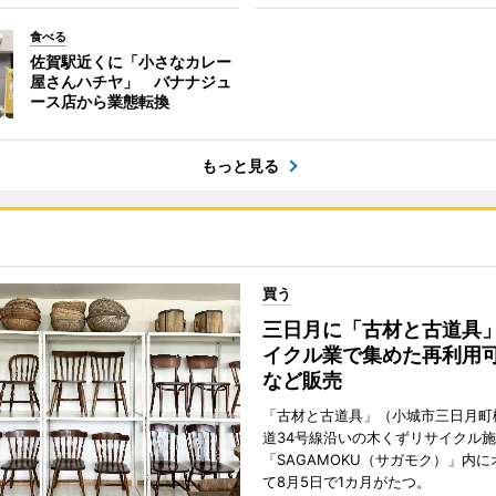
食べる
佐賀駅近くに「小さなカレー
屋さんハチヤ」 バナナジュ
ース店から業態転換
もっと見る
買う
三日月に「古材と古道具
イクル業で集めた再利用
など販売
「古材と古道具」（小城市三日月町
道34号線沿いの木くずリサイクル
「SAGAMOKU（サガモク）」内
て8月5日で1カ月がたつ。