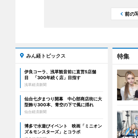
前の
みん経トピックス
特集
伊良コーラ、浅草観音前に直営5店舗
目 「300年続く店」目指す
浅草経済新聞
仙台七夕まつり開幕 中心部商店街に大
型飾り300本、青空の下で風に揺れ
仙台経済新聞
博多で水遊びイベント 映画「ミニオン
ズ＆モンスターズ」とコラボ