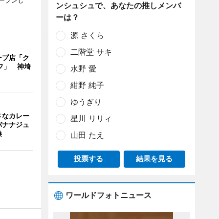
ープンし
ンシュシュで、あなたの推しメンバ
ーは？
源 さくら
二階堂 サキ
ープ店「ク
フ」 神埼
水野 愛
紺野 純子
ゆうぎり
さなカレー
星川 リリィ
バナナジュ
換
山田 たえ
投票する
結果を見る
ワールドフォトニュース