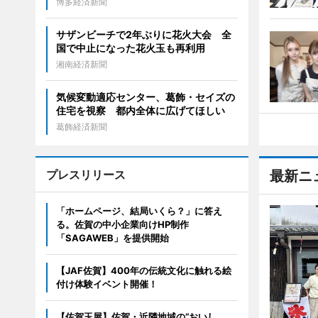
博多経済新聞
サザンビーチで2年ぶりに花火大会 全
国で中止になった花火玉も再利用
湘南経済新聞
気候変動適応センター、葛飾・セイズの
住宅を視察 都内全体に広げてほしい
葛飾経済新聞
プレスリリース
最新ニ
「ホームページ、結局いくら？」に答え
る。佐賀の中小企業向けHP制作
「SAGAWEB」を提供開始
【JAF佐賀】400年の伝統文化に触れる絵
付け体験イベント開催！
【佐賀玉屋】佐賀・近隣地域の“おいし