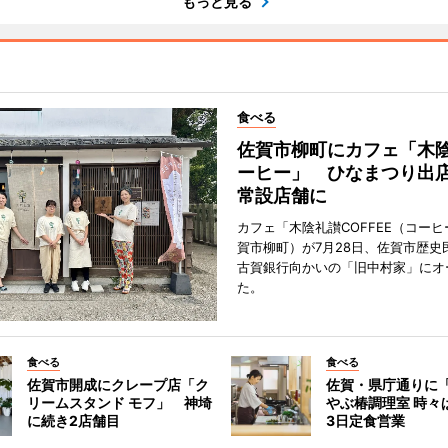
もっと見る
食べる
佐賀市柳町にカフェ「木
ーヒー」 ひなまつり出
常設店舗に
カフェ「木陰礼讃COFFEE（コー
賀市柳町）が7月28日、佐賀市歴史
古賀銀行向かいの「旧中村家」にオ
た。
食べる
食べる
佐賀市開成にクレープ店「ク
佐賀・県庁通りに
リームスタンド モフ」 神埼
やぶ椿調理室 時々
に続き2店舗目
3日定食営業