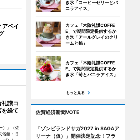
き氷「コーヒーゼリーとバ
ニラアイス」
カフェ「木陰礼讃COFFE
ィアベイ
E」で期間限定提供するか
グ
き氷「アールグレイのクリ
ームと桃」
カフェ「木陰礼讃COFFE
E」で期間限定提供するか
き氷「苺とバニラアイス」
もっと見る
陰礼讃コ
店を経て
佐賀経済新聞VOTE
ヒー）」（佐
「ゾンビランドサガ2027 in SAGAア
民俗館・旧
リーナ（仮）」開催決定記念！フラ