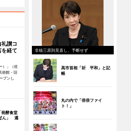
陰礼讃コ
店を経て
非核三原則見直し、予断せず
ヒー）」（佐
高市首相「祈 平和」と記
民俗館・旧
帳
ープンし
丸の内で「倍倍ファイ
ト！」
「発酵食堂
ぱん」 週