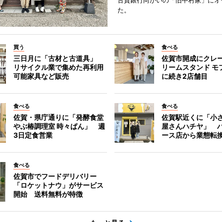
古賀銀行向かいの「旧中村家」にオ
た。
買う
食べる
三日月に「古材と古道具」
佐賀市開成にクレ
リサイクル業で集めた再利用
リームスタンド モ
可能家具など販売
に続き2店舗目
食べる
食べる
佐賀・県庁通りに「発酵食堂
佐賀駅近くに「小
やぶ椿調理室 時々ぱん」 週
屋さんハチヤ」 
3日定食営業
ース店から業態転
食べる
佐賀市でフードデリバリー
「ロケットナウ」がサービス
開始 送料無料が特徴