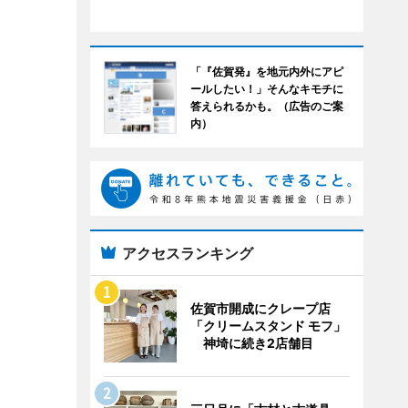
「『佐賀発』を地元内外にアピ
ールしたい！」そんなキモチに
答えられるかも。（広告のご案
内）
アクセスランキング
佐賀市開成にクレープ店
「クリームスタンド モフ」
神埼に続き2店舗目