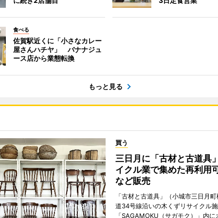
に続き2店舗目
3日定食営業
食べる
佐賀駅近くに「小さなカレー
屋さんハチヤ」 バナナジュ
ース店から業態転換
もっと見る
買う
三日月に「古材と古道具
イクル業で集めた再利用
など販売
「古材と古道具」（小城市三日月町
道34号線沿いの木くずリサイクル
「SAGAMOKU（サガモク）」内