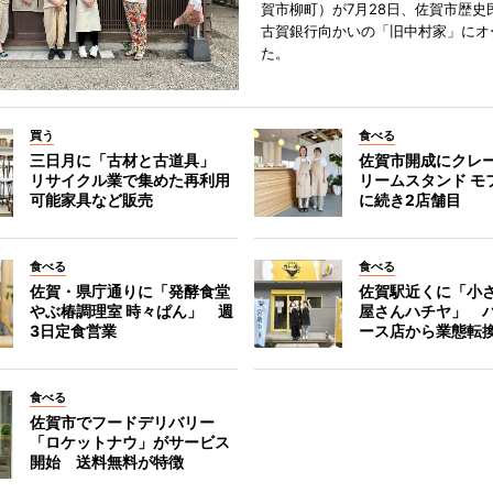
賀市柳町）が7月28日、佐賀市歴史
古賀銀行向かいの「旧中村家」にオ
た。
買う
食べる
三日月に「古材と古道具」
佐賀市開成にクレ
リサイクル業で集めた再利用
リームスタンド モ
可能家具など販売
に続き2店舗目
食べる
食べる
佐賀・県庁通りに「発酵食堂
佐賀駅近くに「小
やぶ椿調理室 時々ぱん」 週
屋さんハチヤ」 
3日定食営業
ース店から業態転
食べる
佐賀市でフードデリバリー
「ロケットナウ」がサービス
開始 送料無料が特徴