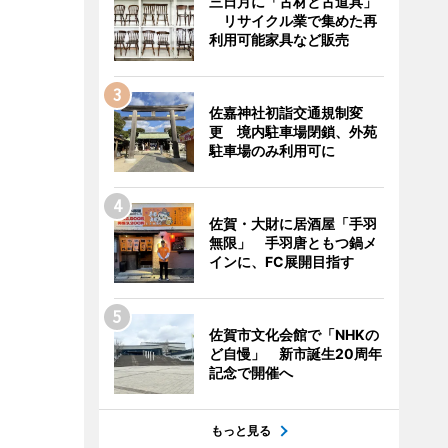
三日月に「古材と古道具」
リサイクル業で集めた再
利用可能家具など販売
佐嘉神社初詣交通規制変
更 境内駐車場閉鎖、外苑
駐車場のみ利用可に
佐賀・大財に居酒屋「手羽
無限」 手羽唐ともつ鍋メ
インに、FC展開目指す
佐賀市文化会館で「NHKの
ど自慢」 新市誕生20周年
記念で開催へ
もっと見る