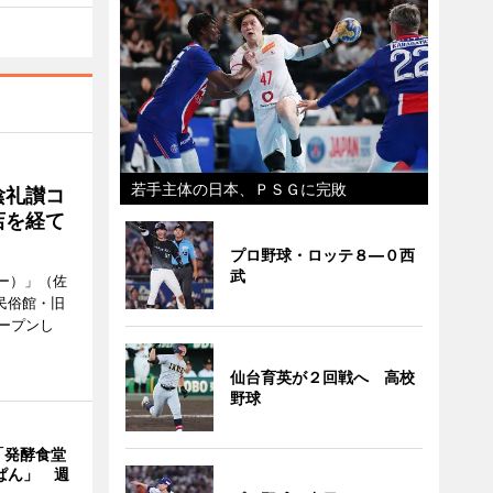
若手主体の日本、ＰＳＧに完敗
陰礼讃コ
店を経て
プロ野球・ロッテ８―０西
武
ヒー）」（佐
民俗館・旧
ープンし
仙台育英が２回戦へ 高校
野球
「発酵食堂
ぱん」 週