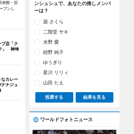
民俗館・旧
ンシュシュで、あなたの推しメンバ
ープンし
ーは？
源 さくら
二階堂 サキ
水野 愛
ープ店「ク
フ」 神埼
紺野 純子
ゆうぎり
星川 リリィ
さなカレー
山田 たえ
バナナジュ
換
投票する
結果を見る
ワールドフォトニュース