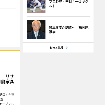
プロ野球・中日４―１ヤク
ルト
第三者委が調査へ 福岡県
議会
もっと見る
」 リサ
可能家具
樋口）が国
施設
にオープンし