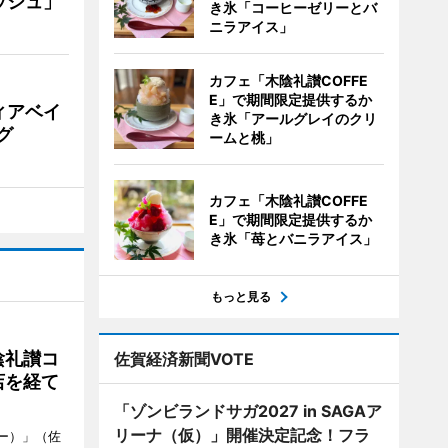
ッシュ」
き氷「コーヒーゼリーとバ
ニラアイス」
カフェ「木陰礼讃COFFE
E」で期間限定提供するか
ィアベイ
き氷「アールグレイのクリ
グ
ームと桃」
カフェ「木陰礼讃COFFE
E」で期間限定提供するか
き氷「苺とバニラアイス」
もっと見る
陰礼讃コ
佐賀経済新聞VOTE
店を経て
「ゾンビランドサガ2027 in SAGAア
リーナ（仮）」開催決定記念！フラ
ヒー）」（佐