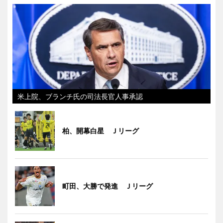
米上院、ブランチ氏の司法長官人事承認
柏、開幕白星 Ｊリーグ
町田、大勝で発進 Ｊリーグ