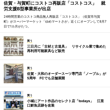
佐賀・与賀町にコストコ再販店「コストコス」 就
労支援B型事業所が出店
24時間営業のコストコ商品無人再販店「コストコス」（佐賀市与賀
町）がスーパーマーケット「ゆめマートさが」近くにオープンして8月7
日で1カ月がたつ。
買う
三日月に「古材と古道具」 リサイクル業で集めた
再利用可能家具など販売
買う
佐賀・大和のオーダースーツ専門店「ノーブル」が
5周年 FCでも店舗展開
買う
小城にアート作品のセレクト店「todays」 江里
口鮮魚店跡を改装