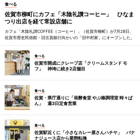
食べる
佐賀市柳町にカフェ「木陰礼讃コーヒー」 ひなま
つり出店を経て常設店舗に
カフェ「木陰礼讃COFFEE（コーヒー）」（佐賀市柳町）が7月28日、
佐賀市歴史民俗館・旧古賀銀行向かいの「旧中村家」にオープンした。
食べる
佐賀市開成にクレープ店「クリームスタンド モ
フ」 神埼に続き2店舗目
食べる
佐賀・県庁通りに「発酵食堂 やぶ椿調理室 時々ぱ
ん」 週3日定食営業
食べる
佐賀駅近くに「小さなカレー屋さんハチヤ」 バナ
ナジュース店から業態転換