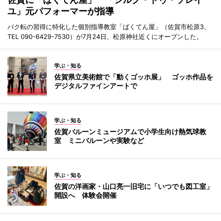
ユ」元パフォーマーが指導
バク転の習得に特化した個別指導教室「ばくてん屋」（佐賀市松原3、
TEL 090-6429-7530）が7月24日、松原神社近くにオープンした。
学ぶ・知る
佐賀県立美術館で「動くゴッホ展」 ゴッホ作品を
デジタルファインアートで
学ぶ・知る
佐賀バルーンミュージアムで小学生向け熱気球教
室 ミニバルーンや実験など
学ぶ・知る
佐賀の洋画家・山口亮一旧宅に「いつでも図工室」
開設へ 体験会開催