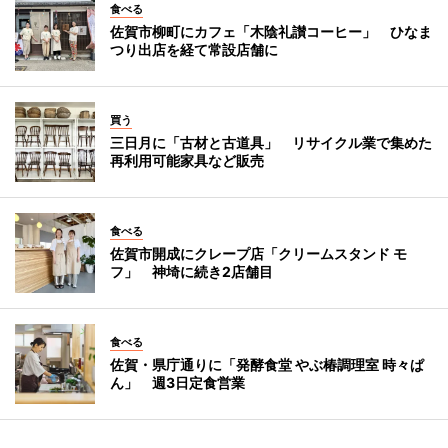
食べる
佐賀市柳町にカフェ「木陰礼讃コーヒー」 ひなま
つり出店を経て常設店舗に
買う
三日月に「古材と古道具」 リサイクル業で集めた
再利用可能家具など販売
食べる
佐賀市開成にクレープ店「クリームスタンド モ
フ」 神埼に続き2店舗目
食べる
佐賀・県庁通りに「発酵食堂 やぶ椿調理室 時々ぱ
ん」 週3日定食営業