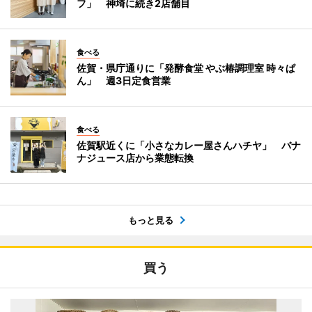
フ」 神埼に続き2店舗目
食べる
佐賀・県庁通りに「発酵食堂 やぶ椿調理室 時々ぱ
ん」 週3日定食営業
食べる
佐賀駅近くに「小さなカレー屋さんハチヤ」 バナ
ナジュース店から業態転換
もっと見る
買う