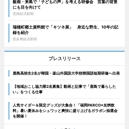
飯南・来島で「子どもの声」を考える研修会 言葉の背景
にも目を向けて
雲南経済新聞
瑞穂町郷土資料館で「キツネ展」 身近な野生、10年の記
録を紹介
西多摩経済新聞
プレスリリース
鹿島高校生2名が韓国・釜山外国語大学校韓国語短期研修へ出発
【地域おこし協力隊2名募集】動画と記事で「鹿島で暮らした
い」をつくる仕事
人気サイダー＆限定グッズが大集合！「福岡PARCO×友桝飲
料」暑い夏休みをシュワッと爽快に盛り上げるガラポン抽選会
を開催！