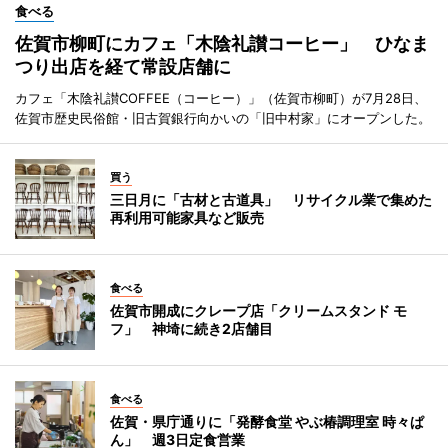
食べる
佐賀市柳町にカフェ「木陰礼讃コーヒー」 ひなま
つり出店を経て常設店舗に
カフェ「木陰礼讃COFFEE（コーヒー）」（佐賀市柳町）が7月28日、
佐賀市歴史民俗館・旧古賀銀行向かいの「旧中村家」にオープンした。
買う
三日月に「古材と古道具」 リサイクル業で集めた
再利用可能家具など販売
食べる
佐賀市開成にクレープ店「クリームスタンド モ
フ」 神埼に続き2店舗目
食べる
佐賀・県庁通りに「発酵食堂 やぶ椿調理室 時々ぱ
ん」 週3日定食営業