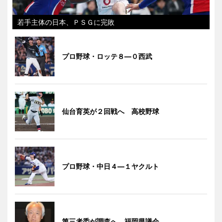
若手主体の日本、ＰＳＧに完敗
プロ野球・ロッテ８―０西武
仙台育英が２回戦へ 高校野球
プロ野球・中日４―１ヤクルト
第三者委が調査へ 福岡県議会