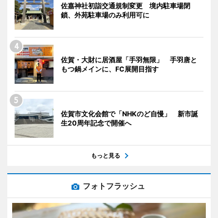
佐嘉神社初詣交通規制変更 境内駐車場閉
鎖、外苑駐車場のみ利用可に
佐賀・大財に居酒屋「手羽無限」 手羽唐と
もつ鍋メインに、FC展開目指す
佐賀市文化会館で「NHKのど自慢」 新市誕
生20周年記念で開催へ
もっと見る
フォトフラッシュ