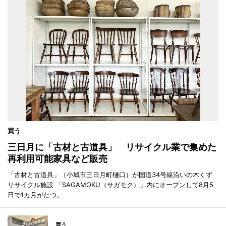
買う
三日月に「古材と古道具」 リサイクル業で集めた
再利用可能家具など販売
「古材と古道具」（小城市三日月町樋口）が国道34号線沿いの木くず
リサイクル施設 「SAGAMOKU（サガモク）」内にオープンして8月5
日で1カ月がたつ。
買う