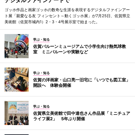
デジタルファインアートで
ゴッホ作品と画家ゴッホの数奇な生涯を表現するデジタルファインアー
ト展「親愛なる友 フィンセント～動くゴッホ展」が7月25日、佐賀県立
美術館（佐賀市城内1）2・3・4号展示室で始まった。
学ぶ・知る
佐賀バルーンミュージアムで小学生向け熱気球教
室 ミニバルーンや実験など
学ぶ・知る
佐賀の洋画家・山口亮一旧宅に「いつでも図工室」
開設へ 体験会開催
学ぶ・知る
佐賀県立美術館で田中達也さん作品展「ミニチュア
ライフ展2」 5年ぶり開催