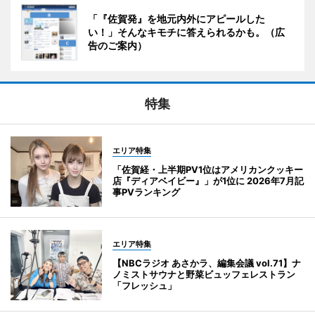
「『佐賀発』を地元内外にアピールした
い！」そんなキモチに答えられるかも。（広
告のご案内）
特集
エリア特集
「佐賀経・上半期PV1位はアメリカンクッキー
店『ディアベイビー』」が1位に 2026年7月記
事PVランキング
エリア特集
【NBCラジオ あさかラ、編集会議 vol.71】ナ
ノミストサウナと野菜ビュッフェレストラン
「フレッシュ」