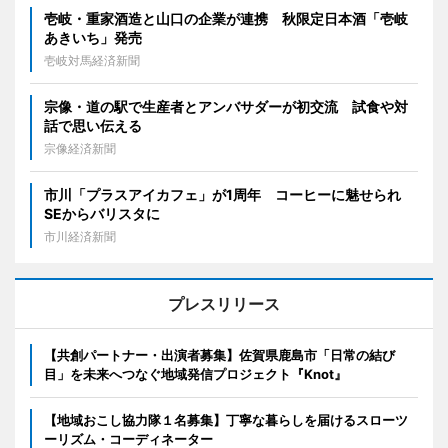
壱岐・重家酒造と山口の企業が連携 秋限定日本酒「壱岐
あきいち」発売
壱岐対馬経済新聞
宗像・道の駅で生産者とアンバサダーが初交流 試食や対
話で思い伝える
宗像経済新聞
市川「プラスアイカフェ」が1周年 コーヒーに魅せられ
SEからバリスタに
市川経済新聞
プレスリリース
【共創パートナー・出演者募集】佐賀県鹿島市「日常の結び
目」を未来へつなぐ地域発信プロジェクト『Knot』
【地域おこし協力隊１名募集】丁寧な暮らしを届けるスローツ
ーリズム・コーディネーター