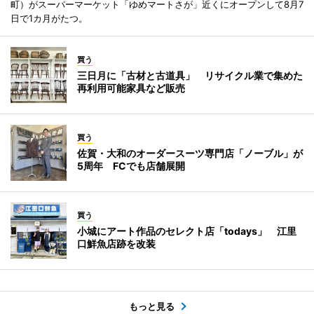
町）がスーパーマーケット「ゆめマートさが」近くにオープンして8月7
日で1カ月がたつ。
買う
三日月に「古材と古道具」 リサイクル業で集めた
再利用可能家具など販売
買う
佐賀・大和のオーダースーツ専門店「ノーブル」が
5周年 FCでも店舗展開
買う
小城にアート作品のセレクト店「todays」 江里
口鮮魚店跡を改装
もっと見る