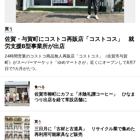
買う
佐賀・与賀町にコストコ再販店「コストコス」 就
労支援B型事業所が出店
24時間営業のコストコ商品無人再販店「コストコス」（佐賀市与賀
町）がスーパーマーケット「ゆめマートさが」近くにオープンして8月7
日で1カ月がたつ。
食べる
佐賀市柳町にカフェ「木陰礼讃コーヒー」 ひなま
つり出店を経て常設店舗に
買う
三日月に「古材と古道具」 リサイクル業で集めた
再利用可能家具など販売