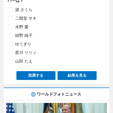
バーは？
源 さくら
二階堂 サキ
水野 愛
紺野 純子
ゆうぎり
星川 リリィ
山田 たえ
投票する
結果を見る
ワールドフォトニュース