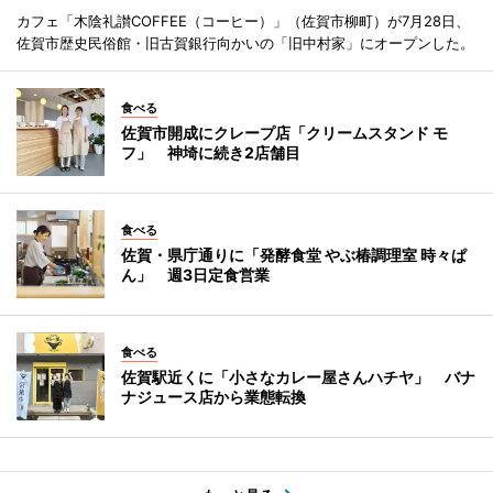
カフェ「木陰礼讃COFFEE（コーヒー）」（佐賀市柳町）が7月28日、
佐賀市歴史民俗館・旧古賀銀行向かいの「旧中村家」にオープンした。
食べる
佐賀市開成にクレープ店「クリームスタンド モ
フ」 神埼に続き2店舗目
食べる
佐賀・県庁通りに「発酵食堂 やぶ椿調理室 時々ぱ
ん」 週3日定食営業
食べる
佐賀駅近くに「小さなカレー屋さんハチヤ」 バナ
ナジュース店から業態転換