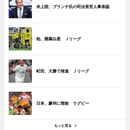
米上院、ブランチ氏の司法長官人事承認
柏、開幕白星 Ｊリーグ
町田、大勝で発進 Ｊリーグ
日本、豪州に惜敗 ラグビー
もっと見る