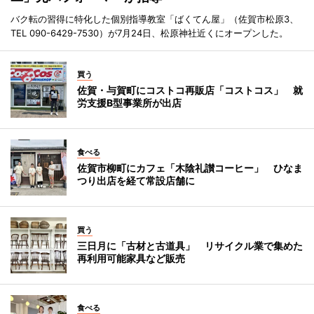
バク転の習得に特化した個別指導教室「ばくてん屋」（佐賀市松原3、
TEL 090-6429-7530）が7月24日、松原神社近くにオープンした。
買う
佐賀・与賀町にコストコ再販店「コストコス」 就
労支援B型事業所が出店
食べる
佐賀市柳町にカフェ「木陰礼讃コーヒー」 ひなま
つり出店を経て常設店舗に
買う
三日月に「古材と古道具」 リサイクル業で集めた
再利用可能家具など販売
食べる