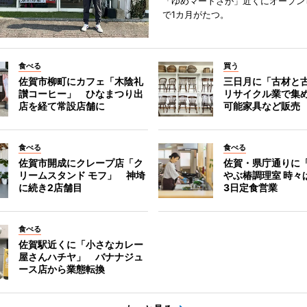
「ゆめマートさが」近くにオープン
で1カ月がたつ。
食べる
買う
佐賀市柳町にカフェ「木陰礼
三日月に「古材と
讃コーヒー」 ひなまつり出
リサイクル業で集
店を経て常設店舗に
可能家具など販売
食べる
食べる
佐賀市開成にクレープ店「ク
佐賀・県庁通りに
リームスタンド モフ」 神埼
やぶ椿調理室 時々
に続き2店舗目
3日定食営業
食べる
佐賀駅近くに「小さなカレー
屋さんハチヤ」 バナナジュ
ース店から業態転換