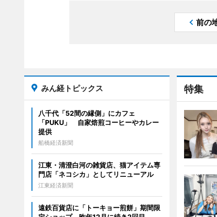
前の
みん経トピックス
特集
八千代「52間の縁側」にカフェ
「PUKU」 自家焙煎コーヒーやカレー
提供
船橋経済新聞
江東・清澄白河の雑貨店、猫アイテム専
門店「ネコシカ」としてリニューアル
江東経済新聞
遠鉄百貨店に「トーキョー煎餅」期間限
定ショップ 昨年12月に続き2回目