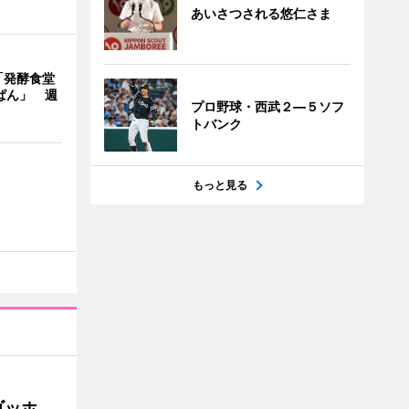
あいさつされる悠仁さま
「発酵食堂
ぱん」 週
プロ野球・西武２―５ソフ
トバンク
もっと見る
ゴッホ