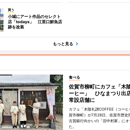
買う
小城にアート作品のセレクト
店「todays」 江里口鮮魚店
跡を改装
もっと見る
食べる
佐賀市柳町にカフェ「木
ーヒー」 ひなまつり出
常設店舗に
カフェ「木陰礼讃COFFEE（コー
賀市柳町）が7月28日、佐賀市歴史
古賀銀行向かいの「旧中村家」にオ
た。