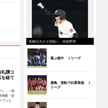
長崎日大が２回戦へ 高校野球
喜ぶ植中 Ｊリーグ
陰礼讃コ
店を経て
鹿島、逆転で白星発進 Ｊ
リーグ
ヒー）」（佐
民俗館・旧
ープンし