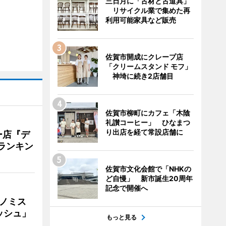
三日月に「古材と古道具」
リサイクル業で集めた再
利用可能家具など販売
佐賀市開成にクレープ店
「クリームスタンド モフ」
神埼に続き2店舗目
佐賀市柳町にカフェ「木陰
礼讃コーヒー」 ひなまつ
り出店を経て常設店舗に
ー店『デ
Vランキン
佐賀市文化会館で「NHKの
ど自慢」 新市誕生20周年
記念で開催へ
ナノミス
ッシュ」
もっと見る