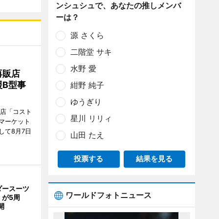
ンシュシュで、あなたの推しメンバ
ーは？
源 さくら
二階堂 サキ
水野 愛
再販店
B型事
紺野 純子
ゆうぎり
販店「コスト
星川 リリィ
マーケット
して8月7日
山田 たえ
投票する
結果を見る
ダースーツ
ワールドフォトニュース
」が5周
開