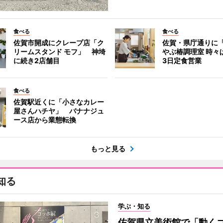
食べる
食べる
佐賀市開成にクレープ店「ク
佐賀・県庁通りに
リームスタンド モフ」 神埼
やぶ椿調理室 時々
に続き2店舗目
3日定食営業
食べる
佐賀駅近くに「小さなカレー
屋さんハチヤ」 バナナジュ
ース店から業態転換
もっと見る
知る
学ぶ・知る
佐賀県立美術館で「動く