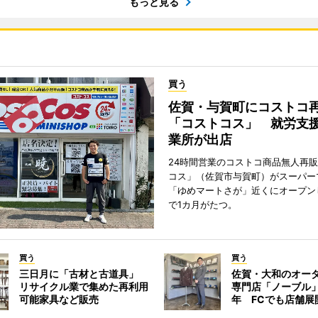
もっと見る
買う
佐賀・与賀町にコストコ
「コストコス」 就労支援
業所が出店
24時間営業のコストコ商品無人再
コス」（佐賀市与賀町）がスーパー
「ゆめマートさが」近くにオープン
で1カ月がたつ。
買う
買う
三日月に「古材と古道具」
佐賀・大和のオー
リサイクル業で集めた再利用
専門店「ノーブル
可能家具など販売
年 FCでも店舗展