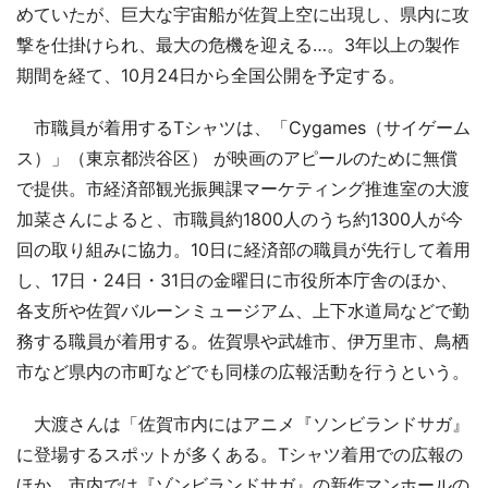
めていたが、巨大な宇宙船が佐賀上空に出現し、県内に攻
撃を仕掛けられ、最大の危機を迎える…。3年以上の製作
期間を経て、10月24日から全国公開を予定する。
市職員が着用するTシャツは、「Cygames（サイゲーム
ス）」（東京都渋谷区） が映画のアピールのために無償
で提供。市経済部観光振興課マーケティング推進室の大渡
加菜さんによると、市職員約1800人のうち約1300人が今
回の取り組みに協力。10日に経済部の職員が先行して着用
し、17日・24日・31日の金曜日に市役所本庁舎のほか、
各支所や佐賀バルーンミュージアム、上下水道局などで勤
務する職員が着用する。佐賀県や武雄市、伊万里市、鳥栖
市など県内の市町などでも同様の広報活動を行うという。
大渡さんは「佐賀市内にはアニメ『ソンビランドサガ』
に登場するスポットが多くある。Tシャツ着用での広報の
ほか、市内では『ゾンビランドサガ』の新作マンホールの