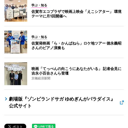
学ぶ・知る
佐賀市エコプラザで映画上映会「えこシアター」 環境
テーマに月1回開催へ
学ぶ・知る
佐賀発映画「ら・かんぱねら」ロケ地ツアー 徳永義昭
さんのピアノ演奏も
映画「てっぺんの向こうにあなたがいる」 記者会見に
吉永小百合さんら登壇
京橋経済新聞
劇場版『ゾンビランドサガ ゆめぎんがパラダイス』
公式サイト