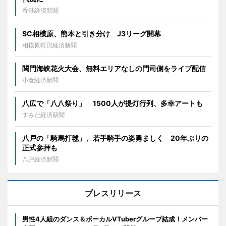
香港経済新聞
SC相模原、熊本と引き分け J3リーグ開幕
相模原町田経済新聞
関門海峡花火大会、無料エリアなしの門司側をライブ配信
小倉経済新聞
八広で「八八祭り」 1500人が提灯行列、多幸アートも
すみだ経済新聞
八戸の「騎馬打毬」、若手騎手の姿勇ましく 20年ぶりの
正式参拝も
八戸経済新聞
プレスリリース
男性4人組のダンス＆ボーカルVTuberグループ結成！メンバー