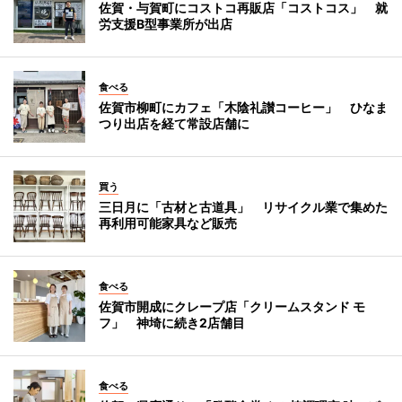
佐賀・与賀町にコストコ再販店「コストコス」 就
労支援B型事業所が出店
食べる
佐賀市柳町にカフェ「木陰礼讃コーヒー」 ひなま
つり出店を経て常設店舗に
買う
三日月に「古材と古道具」 リサイクル業で集めた
再利用可能家具など販売
食べる
佐賀市開成にクレープ店「クリームスタンド モ
フ」 神埼に続き2店舗目
食べる