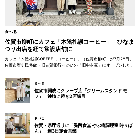
食べる
佐賀市柳町にカフェ「木陰礼讃コーヒー」 ひなま
つり出店を経て常設店舗に
カフェ「木陰礼讃COFFEE（コーヒー）」（佐賀市柳町）が7月28日、
佐賀市歴史民俗館・旧古賀銀行向かいの「旧中村家」にオープンした。
食べる
佐賀市開成にクレープ店「クリームスタンド モ
フ」 神埼に続き2店舗目
食べる
佐賀・県庁通りに「発酵食堂 やぶ椿調理室 時々ぱ
ん」 週3日定食営業