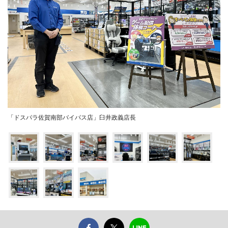
「ドスパラ佐賀南部バイパス店」臼井政義店長