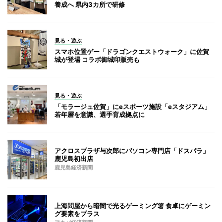
養成へ 県内3カ所で研修
見る・遊ぶ
スマホ位置ゲー「ドラゴンクエストウォーク」に佐賀
城が登場 コラボ御城印販売も
見る・遊ぶ
「モラージュ佐賀」にeスポーツ施設「eスタジアム」
若年層を意識、選手育成拠点に
アクロスプラザ与次郎にパソコン専門店「ドスパラ」
鹿児島初出店
鹿児島経済新聞
上海問屋から暗闇で光るゲーミング箸 食卓にゲーミン
グ要素をプラス