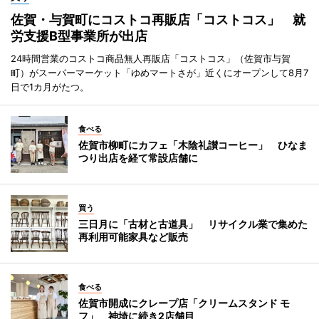
佐賀・与賀町にコストコ再販店「コストコス」 就
労支援B型事業所が出店
24時間営業のコストコ商品無人再販店「コストコス」（佐賀市与賀
町）がスーパーマーケット「ゆめマートさが」近くにオープンして8月7
日で1カ月がたつ。
食べる
佐賀市柳町にカフェ「木陰礼讃コーヒー」 ひなま
つり出店を経て常設店舗に
買う
三日月に「古材と古道具」 リサイクル業で集めた
再利用可能家具など販売
食べる
佐賀市開成にクレープ店「クリームスタンド モ
フ」 神埼に続き2店舗目