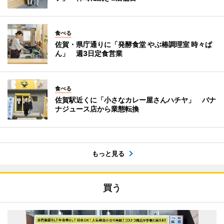
食べる
佐賀・県庁通りに「発酵食堂 やぶ椿調理室 時々ぱ
ん」 週3日定食営業
食べる
佐賀駅近くに「小さなカレー屋さんハチヤ」 バナ
ナジュース店から業態転換
もっと見る
買う