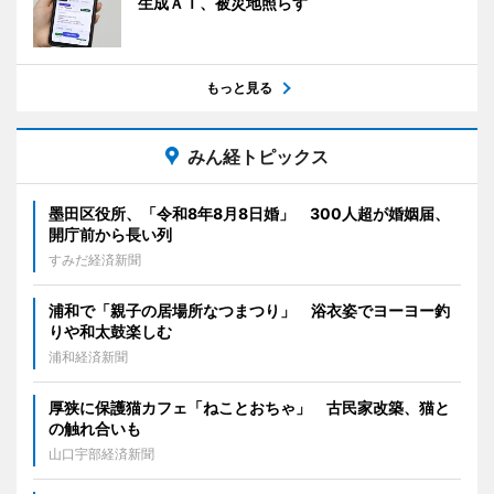
生成ＡＩ、被災地照らす
もっと見る
みん経トピックス
墨田区役所、「令和8年8月8日婚」 300人超が婚姻届、
開庁前から長い列
すみだ経済新聞
浦和で「親子の居場所なつまつり」 浴衣姿でヨーヨー釣
りや和太鼓楽しむ
浦和経済新聞
厚狭に保護猫カフェ「ねことおちゃ」 古民家改築、猫と
の触れ合いも
山口宇部経済新聞