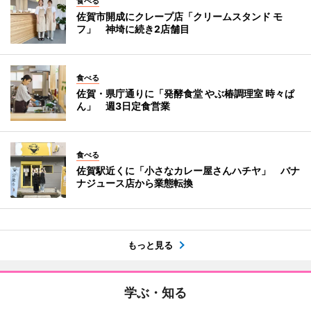
食べる
佐賀市開成にクレープ店「クリームスタンド モ
フ」 神埼に続き2店舗目
食べる
佐賀・県庁通りに「発酵食堂 やぶ椿調理室 時々ぱ
ん」 週3日定食営業
食べる
佐賀駅近くに「小さなカレー屋さんハチヤ」 バナ
ナジュース店から業態転換
もっと見る
学ぶ・知る