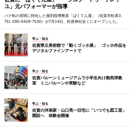
ユ」元パフォーマーが指導
バク転の習得に特化した個別指導教室「ばくてん屋」（佐賀市松原3、
TEL 090-6429-7530）が7月24日、松原神社近くにオープンした。
学ぶ・知る
佐賀県立美術館で「動くゴッホ展」 ゴッホ作品を
デジタルファインアートで
学ぶ・知る
佐賀バルーンミュージアムで小学生向け熱気球教
室 ミニバルーンや実験など
学ぶ・知る
佐賀の洋画家・山口亮一旧宅に「いつでも図工室」
開設へ 体験会開催