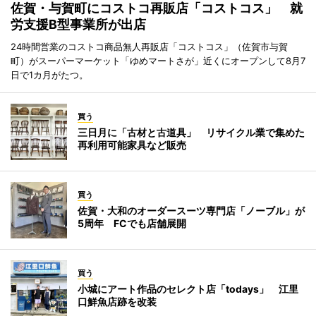
佐賀・与賀町にコストコ再販店「コストコス」 就
労支援B型事業所が出店
24時間営業のコストコ商品無人再販店「コストコス」（佐賀市与賀
町）がスーパーマーケット「ゆめマートさが」近くにオープンして8月7
日で1カ月がたつ。
買う
三日月に「古材と古道具」 リサイクル業で集めた
再利用可能家具など販売
買う
佐賀・大和のオーダースーツ専門店「ノーブル」が
5周年 FCでも店舗展開
買う
小城にアート作品のセレクト店「todays」 江里
口鮮魚店跡を改装