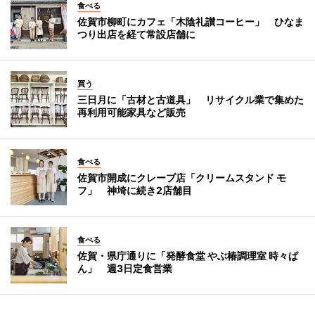
食べる
佐賀市柳町にカフェ「木陰礼讃コーヒー」 ひなま
つり出店を経て常設店舗に
買う
三日月に「古材と古道具」 リサイクル業で集めた
再利用可能家具など販売
食べる
佐賀市開成にクレープ店「クリームスタンド モ
フ」 神埼に続き2店舗目
食べる
佐賀・県庁通りに「発酵食堂 やぶ椿調理室 時々ぱ
ん」 週3日定食営業