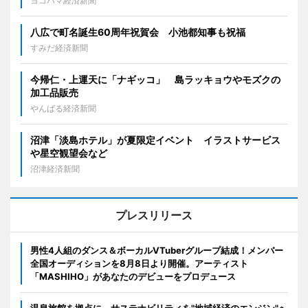
ヨコハマ経済新聞
八広で町名誕生60周年祝賀会 小池都知事も祝福
すみだ経済新聞
今帰仁・上運天に「ナギッコ」 島ラッキョウやモズクの
加工品販売
やんばる経済新聞
沼津「淡島ホテル」が夏限定イベント イラストサービス
や星空観望会など
沼津経済新聞
プレスリリース
男性4人組のダンス＆ボーカルVTuberグループ結成！メンバー
全国オーディションを8月8日より開催。アーティスト
「MASHIHO」があなたのデビューをプロデュース
温泉旅館を拠点に、サステナビリティを"地域経済のエンジン"へ