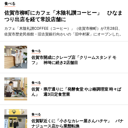
食べる
佐賀市柳町にカフェ「木陰礼讃コーヒー」 ひなま
つり出店を経て常設店舗に
カフェ「木陰礼讃COFFEE（コーヒー）」（佐賀市柳町）が7月28日、
佐賀市歴史民俗館・旧古賀銀行向かいの「旧中村家」にオープンした。
食べる
佐賀市開成にクレープ店「クリームスタンド モ
フ」 神埼に続き2店舗目
食べる
佐賀・県庁通りに「発酵食堂 やぶ椿調理室 時々ぱ
ん」 週3日定食営業
食べる
佐賀駅近くに「小さなカレー屋さんハチヤ」 バナ
ナジュース店から業態転換