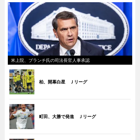
米上院、ブランチ氏の司法長官人事承認
柏、開幕白星 Ｊリーグ
町田、大勝で発進 Ｊリーグ