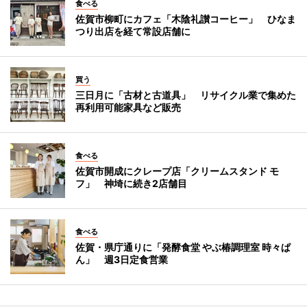
食べる
佐賀市柳町にカフェ「木陰礼讃コーヒー」 ひなま
つり出店を経て常設店舗に
買う
三日月に「古材と古道具」 リサイクル業で集めた
再利用可能家具など販売
食べる
佐賀市開成にクレープ店「クリームスタンド モ
フ」 神埼に続き2店舗目
食べる
佐賀・県庁通りに「発酵食堂 やぶ椿調理室 時々ぱ
ん」 週3日定食営業