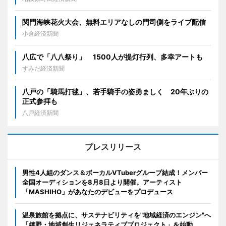
関門海峡花火大会、無料エリアなしの門司側をライブ配信
小倉経済新聞
八広で「八八祭り」 1500人が提灯行列、多幸アートも
すみだ経済新聞
八戸の「騎馬打毬」、若手騎手の姿勇ましく 20年ぶりの
正式参拝も
八戸経済新聞
プレスリリース
男性4人組のダンス＆ボーカルVTuberグループ結成！メンバー
全国オーディションを8月8日より開催。アーティスト
「MASHIHO」があなたのデビューをプロデュース
温泉旅館を拠点に、サステナビリティを"地域経済のエンジン"へ
「嬉野・地域創生リジェネラティブプロジェクト」を始動