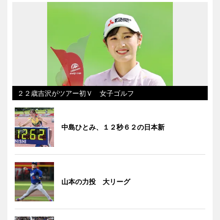
２２歳吉沢がツアー初Ｖ 女子ゴルフ
中島ひとみ、１２秒６２の日本新
山本の力投 大リーグ