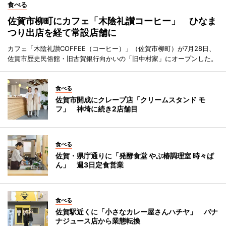
食べる
佐賀市柳町にカフェ「木陰礼讃コーヒー」 ひなま
つり出店を経て常設店舗に
カフェ「木陰礼讃COFFEE（コーヒー）」（佐賀市柳町）が7月28日、
佐賀市歴史民俗館・旧古賀銀行向かいの「旧中村家」にオープンした。
食べる
佐賀市開成にクレープ店「クリームスタンド モ
フ」 神埼に続き2店舗目
食べる
佐賀・県庁通りに「発酵食堂 やぶ椿調理室 時々ぱ
ん」 週3日定食営業
食べる
佐賀駅近くに「小さなカレー屋さんハチヤ」 バナ
ナジュース店から業態転換