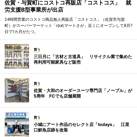
佐賀・与賀町にコストコ再販店「コストコス」 就
労支援B型事業所が出店
24時間営業のコストコ商品無人再販店「コストコス」（佐賀市与賀
町）がスーパーマーケット「ゆめマートさが」近くにオープンして8月7
日で1カ月がたつ。
買う
三日月に「古材と古道具」 リサイクル業で集めた
再利用可能家具など販売
買う
佐賀・大和のオーダースーツ専門店「ノーブル」が
5周年 FCでも店舗展開
買う
小城にアート作品のセレクト店「todays」 江里
口鮮魚店跡を改装