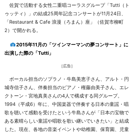
佐賀で活動する女性二重唱コーラスグループ「Tutti（ト
ゥッティ）」の結成25周年記念コンサートが11月24日、
「Restaurant & Cafe 浪漫（ろまん）座」（佐賀市柳町
2）で開かれる。
2015年11月の「ツインマーマンの夢コンサート」に
出演した際の「Tutti」
［広告］
ボーカル担当のソプラノ・牛島美恵子さん、アルト・円
城寺信子さん、伴奏担当のピアノ・権藤由美子さん、エレ
クトーン・宮地真美さんの4人で構成する同グループ。
1994（平成6）年に、中国楽器で伴奏する日本の童謡・唱
歌を聴いて感動を受けたという牛島さんが「日本の宝物で
ある素晴らしい童謡や唱歌を歌い継いでいきたい」と結成
した。現在、各地の音楽イベントや幼稚園、保育園、児童