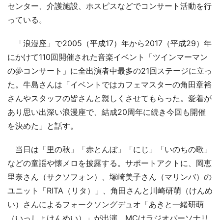
センター、介護施設、ホスピスなどでコンサート活動を行
っている。
「浪漫座」で2005（平成17）年から2017（平成29）年
にかけて110回開催された音楽イベント「ツインマーマン
の夢コンサート」に全出演者中最多の21回ステージに立っ
た。牛島さんは「イベントではカフェマスターの角田章裕
さんやスタッフの皆さんと親しくさせてもらった。愛着が
あり思い出深い浪漫座で、結成20周年に続き今回も開催
を決めた」と話す。
当日は「里の秋」「赤とんぼ」「にじ」「いのちの歌」
などの童謡や懐メロを披露する。サポートアクトに、岡恵
里奈さん（サクソフォン）、塚崎美子さん（マリンバ）の
ユニット「RITA（リタ）」、角田さんと川崎研萌（けんめ
い）さんによるフォークソングデュオ「あきと一緒研萌
（いっしょけんめい）」が出演。MCはラジオパーソナリ