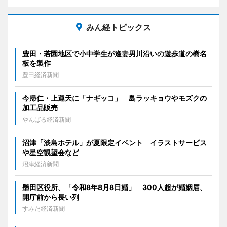
みん経トピックス
豊田・若園地区で小中学生が逢妻男川沿いの遊歩道の樹名
板を製作
豊田経済新聞
今帰仁・上運天に「ナギッコ」 島ラッキョウやモズクの
加工品販売
やんばる経済新聞
沼津「淡島ホテル」が夏限定イベント イラストサービス
や星空観望会など
沼津経済新聞
墨田区役所、「令和8年8月8日婚」 300人超が婚姻届、
開庁前から長い列
すみだ経済新聞