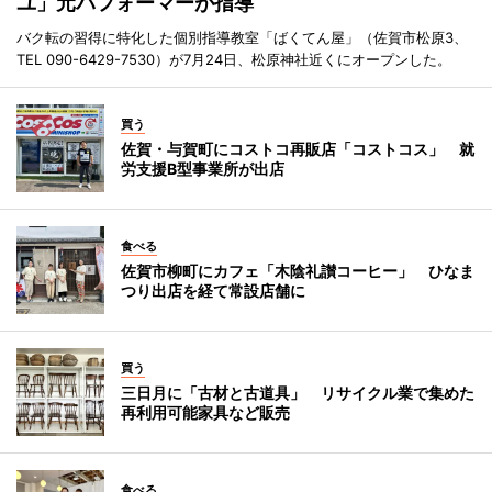
ユ」元パフォーマーが指導
バク転の習得に特化した個別指導教室「ばくてん屋」（佐賀市松原3、
TEL 090-6429-7530）が7月24日、松原神社近くにオープンした。
買う
佐賀・与賀町にコストコ再販店「コストコス」 就
労支援B型事業所が出店
食べる
佐賀市柳町にカフェ「木陰礼讃コーヒー」 ひなま
つり出店を経て常設店舗に
買う
三日月に「古材と古道具」 リサイクル業で集めた
再利用可能家具など販売
食べる