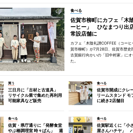
食べる
佐賀市柳町にカフェ「木
ーヒー」 ひなまつり出
常設店舗に
カフェ「木陰礼讃COFFEE（コー
賀市柳町）が7月28日、佐賀市歴史
古賀銀行向かいの「旧中村家」にオ
た。
買う
食べる
三日月に「古材と古道具」
佐賀市開成にクレ
リサイクル業で集めた再利用
リームスタンド モ
可能家具など販売
に続き2店舗目
食べる
食べる
佐賀・県庁通りに「発酵食堂
佐賀駅近くに「小
やぶ椿調理室 時々ぱん」 週
屋さんハチヤ」 