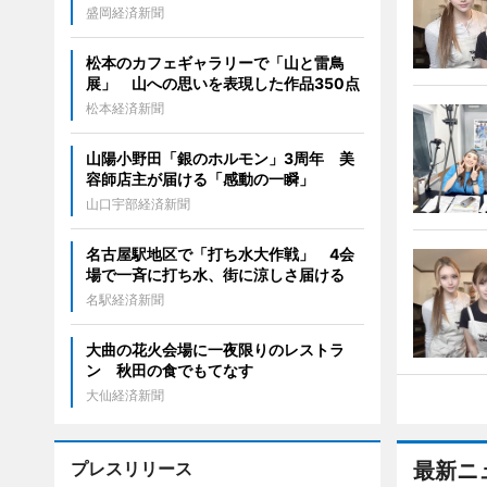
盛岡経済新聞
松本のカフェギャラリーで「山と雷鳥
展」 山への思いを表現した作品350点
松本経済新聞
山陽小野田「銀のホルモン」3周年 美
容師店主が届ける「感動の一瞬」
山口宇部経済新聞
名古屋駅地区で「打ち水大作戦」 4会
場で一斉に打ち水、街に涼しさ届ける
名駅経済新聞
大曲の花火会場に一夜限りのレストラ
ン 秋田の食でもてなす
大仙経済新聞
プレスリリース
最新ニ