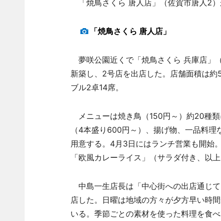
「焼鳥さくら 唐人店」（佐賀市唐人2）
「焼鳥さくら 唐人店」
夢咲公園近くで「焼鳥さくら 兵庫店」（
新築し、2号店を出店した。店舗面積は約
ブル2卓14席。
メニューは焼き鳥（150円～）約20種類に
（4本盛り600円～）、揚げ物、一品料
用意する。4月3日にはランチ営業も開始
「欧風カレーライス」（サラダ付き、以上
中島一生店長は「中心街への出店通じて
店した。日曜は地域の方々が夕方早い時間
いる。季節ごとの素材を使った料理を食べ