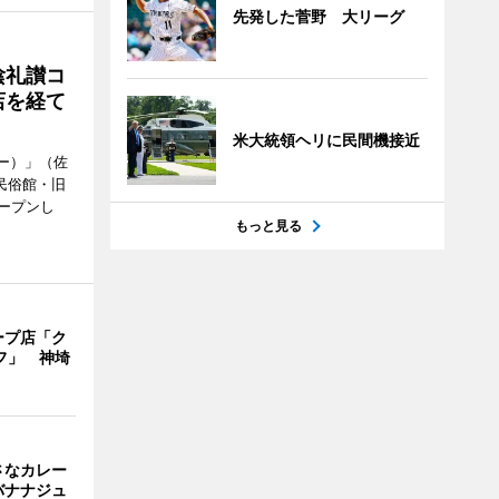
先発した菅野 大リーグ
陰礼讃コ
店を経て
米大統領ヘリに民間機接近
ヒー）」（佐
民俗館・旧
ープンし
もっと見る
ープ店「ク
フ」 神埼
さなカレー
バナナジュ