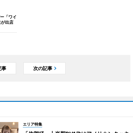
ー「ワイ
主が出店
記事
次の記事
エリア特集