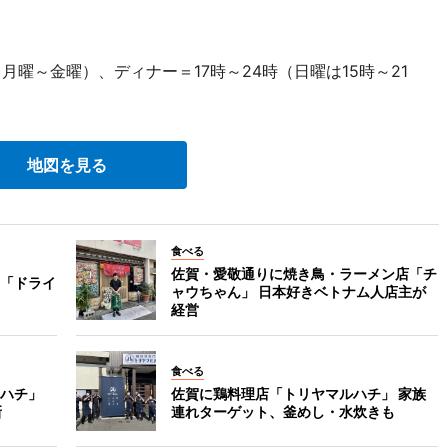
月曜～金曜）、ディナー＝17時～24時（日曜は15時～21
地図を見る
食べる
佐賀・愛敬通りに焼き鳥・ラーメン店「チ
「ドライ
ャウちゃん」 日本好きベトナム人店主が
経営
食べる
ハチ」
佐賀に鶏料理店「トリヤマルハチ」 家族
新
連れターゲット、釜めし・水炊きも