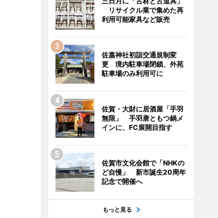
三日月に「古材と古道具」
リサイクル業で集めた再
利用可能家具など販売
佐嘉神社初詣交通規制変
更 境内駐車場閉鎖、外苑
駐車場のみ利用可に
佐賀・大財に居酒屋「手羽
無限」 手羽唐ともつ鍋メ
インに、FC展開目指す
佐賀市文化会館で「NHKの
ど自慢」 新市誕生20周年
記念で開催へ
もっと見る