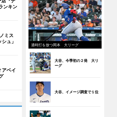
ー店『デ
Vランキン
ナノミス
ッシュ」
適時打を放つ岡本 大リーグ
大谷、今季初の２発 大リ
ーグ
ィアベイ
グ
大谷、イメージ調査で１位