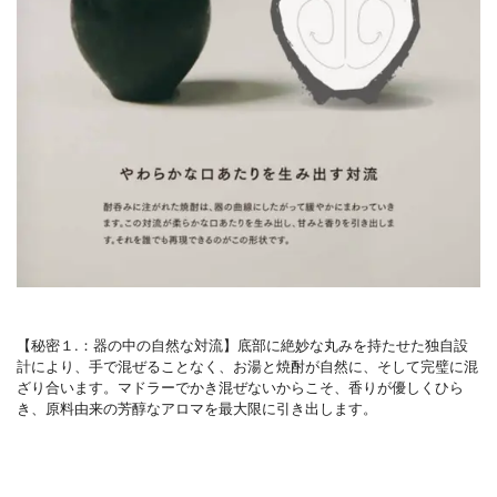
【秘密１.：器の中の自然な対流】底部に絶妙な丸みを持たせた独自設
計により、手で混ぜることなく、お湯と焼酎が自然に、そして完璧に混
ざり合います。マドラーでかき混ぜないからこそ、香りが優しくひら
き、原料由来の芳醇なアロマを最大限に引き出します。