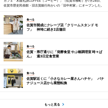
カフェ「木陰礼讃COFFEE（コーヒー）」（佐賀市柳町）が7月28日、
佐賀市歴史民俗館・旧古賀銀行向かいの「旧中村家」にオープンした。
食べる
佐賀市開成にクレープ店「クリームスタンド モ
フ」 神埼に続き2店舗目
食べる
佐賀・県庁通りに「発酵食堂 やぶ椿調理室 時々ぱ
ん」 週3日定食営業
食べる
佐賀駅近くに「小さなカレー屋さんハチヤ」 バナ
ナジュース店から業態転換
もっと見る