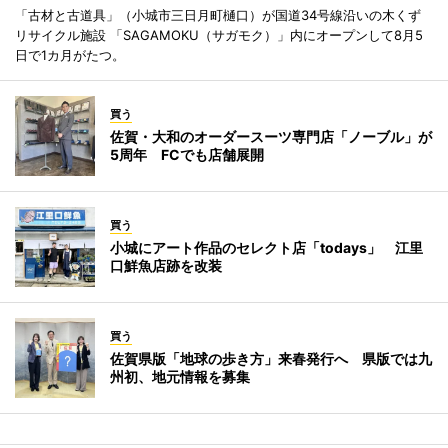
「古材と古道具」（小城市三日月町樋口）が国道34号線沿いの木くず
リサイクル施設 「SAGAMOKU（サガモク）」内にオープンして8月5
日で1カ月がたつ。
買う
佐賀・大和のオーダースーツ専門店「ノーブル」が
5周年 FCでも店舗展開
買う
小城にアート作品のセレクト店「todays」 江里
口鮮魚店跡を改装
買う
佐賀県版「地球の歩き方」来春発行へ 県版では九
州初、地元情報を募集