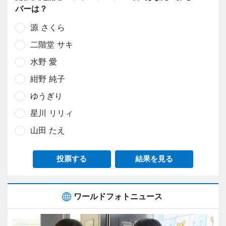
バーは？
源 さくら
二階堂 サキ
水野 愛
紺野 純子
ゆうぎり
星川 リリィ
山田 たえ
投票する
結果を見る
ワールドフォトニュース