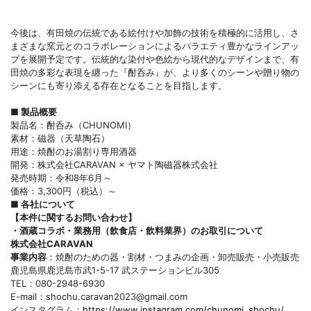
今後は、有田焼の伝統である絵付けや加飾の技術を積極的に活用し、さ
まざまな窯元とのコラボレーションによるバラエティ豊かなラインアッ
プを展開予定です。伝統的な染付や色絵から現代的なデザインまで、有
田焼の多彩な表現を纏った『酎呑み』が、より多くのシーンや贈り物の
シーンにも寄り添える存在となることを目指します。
■ 製品概要
製品名：酎呑み（CHUNOMI）
素材：磁器（天草陶石）
用途：焼酎のお湯割り専用酒器
開発：株式会社CARAVAN × ヤマト陶磁器株式会社
発売時期：令和8年6月～
価格：3,300円（税込）～
■ 各社について
【本件に関するお問い合わせ】
・酒蔵コラボ・業務用（飲食店・飲料業界）のお取引について
株式会社CARAVAN
事業内容
：焼酎のための器・割材・つまみの企画・卸売販売・小売販売
鹿児島県鹿児島市武1-5-17 武ステーションビル305
TEL：080-2948-6930
E-mail：shochu.caravan2023@gmail.com
インスタグラム：
https://www.instagram.com/chunomi_shochu/