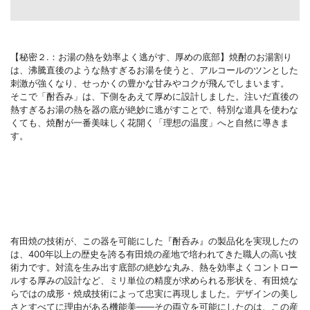
【秘密２.：お湯の熱を効率よく逃がす、厚めの底部】焼酎のお湯割り
は、沸騰直後のような熱すぎるお湯を使うと、アルコールのツンとした
刺激が強くなり、せっかくの豊かな甘みやコクが飛んでしまいます。
そこで「酎呑み」は、下側をあえて厚めに設計しました。注いだ直後の
熱すぎるお湯の熱を器の底が絶妙に逃がすことで、特別な道具を使わな
くても、焼酎が一番美味しく花開く「理想の温度」へと自然に導きま
す。
有田焼の技術が、この器を可能にした『酎呑み』の製品化を実現したの
は、400年以上の歴史を誇る有田焼の産地で培われてきた職人の高い技
術力です。対流を生み出す底部の絶妙な丸み、熱を効率よくコントロー
ルする厚みの設計など、ミリ単位の精度が求められる形状を、有田焼な
らではの成形・焼成技術によって忠実に再現しました。デザインの美し
さとすべてに理由がある機能美――その両立を可能にしたのは、この産