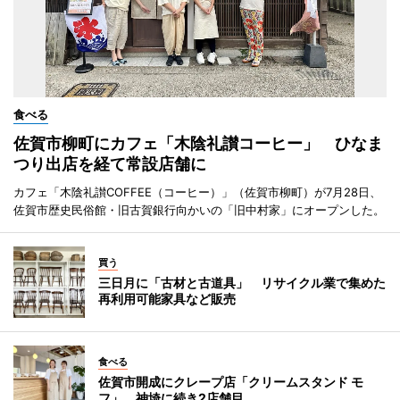
食べる
佐賀市柳町にカフェ「木陰礼讃コーヒー」 ひなま
つり出店を経て常設店舗に
カフェ「木陰礼讃COFFEE（コーヒー）」（佐賀市柳町）が7月28日、
佐賀市歴史民俗館・旧古賀銀行向かいの「旧中村家」にオープンした。
買う
三日月に「古材と古道具」 リサイクル業で集めた
再利用可能家具など販売
食べる
佐賀市開成にクレープ店「クリームスタンド モ
フ」 神埼に続き2店舗目