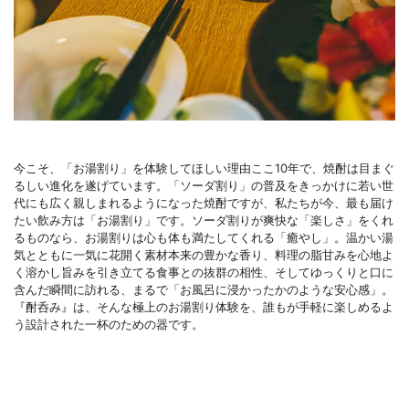
今こそ、「お湯割り」を体験してほしい理由ここ10年で、焼酎は目まぐ
るしい進化を遂げています。「ソーダ割り」の普及をきっかけに若い世
代にも広く親しまれるようになった焼酎ですが、私たちが今、最も届け
たい飲み方は「お湯割り」です。ソーダ割りが爽快な「楽しさ」をくれ
るものなら、お湯割りは心も体も満たしてくれる「癒やし」。温かい湯
気とともに一気に花開く素材本来の豊かな香り、料理の脂甘みを心地よ
く溶かし旨みを引き立てる食事との抜群の相性、そしてゆっくりと口に
含んだ瞬間に訪れる、まるで「お風呂に浸かったかのような安心感」。
『酎呑み』は、そんな極上のお湯割り体験を、誰もが手軽に楽しめるよ
う設計された一杯のための器です。