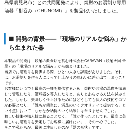
島県鹿児島市）との共同開発により、焼酎のお湯割り専用
酒器『酎呑み（CHUNOMI）』を製品化いたしました。
■ 開発の背景――「現場のリアルな悩み」か
ら生まれた器
本製品の開発は、焼酎の飲食店を営む株式会社CARAVAN（焼酎天国 金
星）の「現場のリアルな悩み」から始まりました。
当店でお湯割りを提供する際、ひとつ大きな課題がありました。それ
は、お湯割りを作る人によって仕上がりの味わいに差が出てしまうこと
です。
お客様にいつでも最高の一杯を提供するため、焼酎やお湯の温度を徹底
して管理したり、酒燗器を導入したりと、ありとあらゆる方法を試みま
した。しかし、美味しく仕上げるためにはどうしても個人の技術やコツ
が必要となり、「誰もが簡単に、満足のいくクオリティで提供する」と
いう点において、なかなか納得のいく結果には至りませんでした。
難しい技術や職人技に頼ることなく、「誰が作ったとしても、最高に美
味しいお湯割りを安定してお客様に届けたい」、その一心でした。
そこで私たちが、最後に注目したのが「器の形状」です。