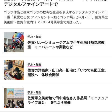
デジタルファインアートで
ゴッホ作品と画家ゴッホの数奇な生涯を表現するデジタルファインアー
ト展「親愛なる友 フィンセント～動くゴッホ展」が7月25日、佐賀県立
美術館（佐賀市城内1）2・3・4号展示室で始まった。
学ぶ・知る
佐賀バルーンミュージアムで小学生向け熱気球教
室 ミニバルーンや実験など
学ぶ・知る
佐賀の洋画家・山口亮一旧宅に「いつでも図工室」
開設へ 体験会開催
学ぶ・知る
佐賀県立美術館で田中達也さん作品展「ミニチュア
ライフ展2」 5年ぶり開催