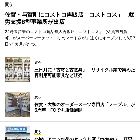
買う
佐賀・与賀町にコストコ再販店「コストコス」 就
労支援B型事業所が出店
24時間営業のコストコ商品無人再販店「コストコス」（佐賀市与賀
町）がスーパーマーケット「ゆめマートさが」近くにオープンして8月7
日で1カ月がたつ。
買う
三日月に「古材と古道具」 リサイクル業で集めた
再利用可能家具など販売
買う
佐賀・大和のオーダースーツ専門店「ノーブル」が
5周年 FCでも店舗展開
買う
小城にアート作品のセレクト店「todays」 江里