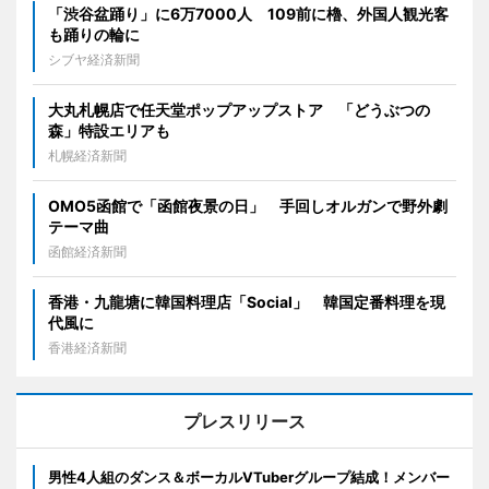
「渋谷盆踊り」に6万7000人 109前に櫓、外国人観光客
も踊りの輪に
シブヤ経済新聞
大丸札幌店で任天堂ポップアップストア 「どうぶつの
森」特設エリアも
札幌経済新聞
OMO5函館で「函館夜景の日」 手回しオルガンで野外劇
テーマ曲
函館経済新聞
香港・九龍塘に韓国料理店「Social」 韓国定番料理を現
代風に
香港経済新聞
プレスリリース
男性4人組のダンス＆ボーカルVTuberグループ結成！メンバー