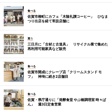
食べる
佐賀市柳町にカフェ「木陰礼讃コーヒー」 ひなま
つり出店を経て常設店舗に
買う
三日月に「古材と古道具」 リサイクル業で集めた
再利用可能家具など販売
食べる
佐賀市開成にクレープ店「クリームスタンド モ
フ」 神埼に続き2店舗目
食べる
佐賀・県庁通りに「発酵食堂 やぶ椿調理室 時々ぱ
ん」 週3日定食営業