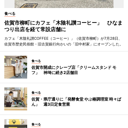
食べる
佐賀市柳町にカフェ「木陰礼讃コーヒー」 ひなま
つり出店を経て常設店舗に
カフェ「木陰礼讃COFFEE（コーヒー）」（佐賀市柳町）が7月28日、
佐賀市歴史民俗館・旧古賀銀行向かいの「旧中村家」にオープンした。
食べる
佐賀市開成にクレープ店「クリームスタンド モ
フ」 神埼に続き2店舗目
食べる
佐賀・県庁通りに「発酵食堂 やぶ椿調理室 時々ぱ
ん」 週3日定食営業
食べる