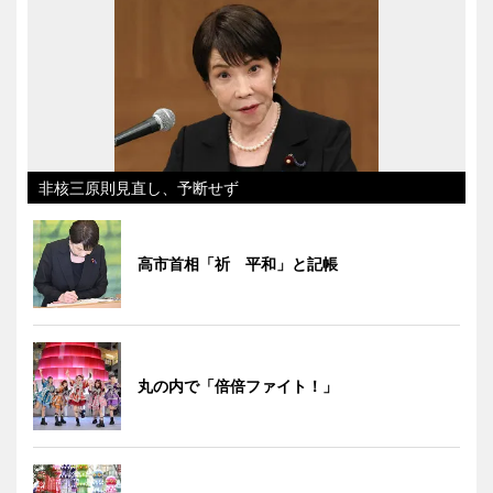
非核三原則見直し、予断せず
高市首相「祈 平和」と記帳
丸の内で「倍倍ファイト！」