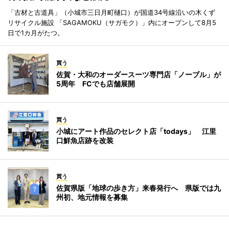
「古材と古道具」（小城市三日月町樋口）が国道34号線沿いの木くず
リサイクル施設 「SAGAMOKU（サガモク）」内にオープンして8月5
日で1カ月がたつ。
買う
佐賀・大和のオーダースーツ専門店「ノーブル」が
5周年 FCでも店舗展開
買う
小城にアート作品のセレクト店「todays」 江里
口鮮魚店跡を改装
買う
佐賀県版「地球の歩き方」来春発行へ 県版では九
州初、地元情報を募集