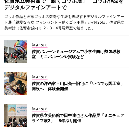
佐賀県立美術館で「動くゴッホ展」 ゴッホ作品を
デジタルファインアートで
ゴッホ作品と画家ゴッホの数奇な生涯を表現するデジタルファインアー
ト展「親愛なる友 フィンセント～動くゴッホ展」が7月25日、佐賀県立
美術館（佐賀市城内1）2・3・4号展示室で始まった。
学ぶ・知る
佐賀バルーンミュージアムで小学生向け熱気球教
室 ミニバルーンや実験など
学ぶ・知る
佐賀の洋画家・山口亮一旧宅に「いつでも図工室」
開設へ 体験会開催
学ぶ・知る
佐賀県立美術館で田中達也さん作品展「ミニチュア
ライフ展2」 5年ぶり開催