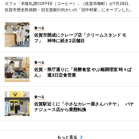
カフェ「木陰礼讃COFFEE（コーヒー）」（佐賀市柳町）が7月28日、
佐賀市歴史民俗館・旧古賀銀行向かいの「旧中村家」にオープンした。
食べる
佐賀市開成にクレープ店「クリームスタンド モ
フ」 神埼に続き2店舗目
食べる
佐賀・県庁通りに「発酵食堂 やぶ椿調理室 時々ぱ
ん」 週3日定食営業
食べる
佐賀駅近くに「小さなカレー屋さんハチヤ」 バナ
ナジュース店から業態転換
もっと見る