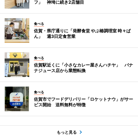
フ」 神埼に続き2店舗目
食べる
佐賀・県庁通りに「発酵食堂 やぶ椿調理室 時々ぱ
ん」 週3日定食営業
食べる
佐賀駅近くに「小さなカレー屋さんハチヤ」 バナ
ナジュース店から業態転換
食べる
佐賀市でフードデリバリー「ロケットナウ」がサー
ビス開始 送料無料が特徴
もっと見る