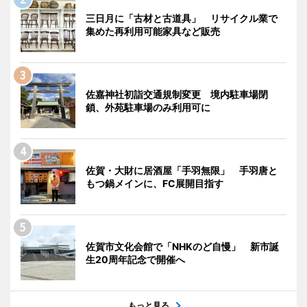
三日月に「古材と古道具」 リサイクル業で
集めた再利用可能家具など販売
佐嘉神社初詣交通規制変更 境内駐車場閉
鎖、外苑駐車場のみ利用可に
佐賀・大財に居酒屋「手羽無限」 手羽唐と
もつ鍋メインに、FC展開目指す
佐賀市文化会館で「NHKのど自慢」 新市誕
生20周年記念で開催へ
もっと見る