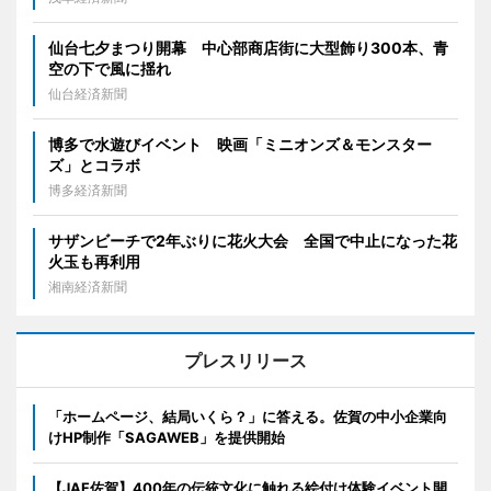
仙台七夕まつり開幕 中心部商店街に大型飾り300本、青
空の下で風に揺れ
仙台経済新聞
博多で水遊びイベント 映画「ミニオンズ＆モンスター
ズ」とコラボ
博多経済新聞
サザンビーチで2年ぶりに花火大会 全国で中止になった花
火玉も再利用
湘南経済新聞
プレスリリース
「ホームページ、結局いくら？」に答える。佐賀の中小企業向
けHP制作「SAGAWEB」を提供開始
【JAF佐賀】400年の伝統文化に触れる絵付け体験イベント開