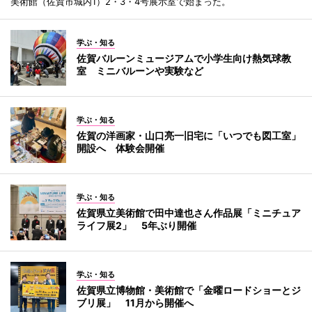
美術館（佐賀市城内1）2・3・4号展示室で始まった。
学ぶ・知る
佐賀バルーンミュージアムで小学生向け熱気球教
室 ミニバルーンや実験など
学ぶ・知る
佐賀の洋画家・山口亮一旧宅に「いつでも図工室」
開設へ 体験会開催
学ぶ・知る
佐賀県立美術館で田中達也さん作品展「ミニチュア
ライフ展2」 5年ぶり開催
学ぶ・知る
佐賀県立博物館・美術館で「金曜ロードショーとジ
ブリ展」 11月から開催へ