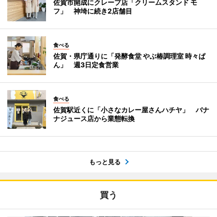
佐賀市開成にクレープ店「クリームスタンド モ
フ」 神埼に続き2店舗目
食べる
佐賀・県庁通りに「発酵食堂 やぶ椿調理室 時々ぱ
ん」 週3日定食営業
食べる
佐賀駅近くに「小さなカレー屋さんハチヤ」 バナ
ナジュース店から業態転換
もっと見る
買う