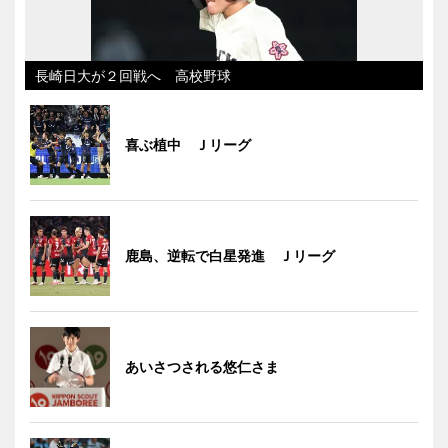
長崎日大が２回戦へ 高校野球
喜ぶ植中 Ｊリーグ
鹿島、逆転で白星発進 Ｊリーグ
あいさつされる悠仁さま