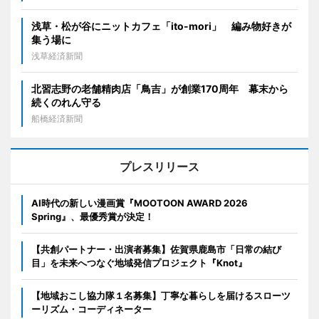
浅草・松が谷にニットカフェ「ito-mori」 編み物好きが
集う場に
浅草経済新聞
北習志野の老舗精肉店「鳥吉」が創業170周年 幕末から
続くのれん守る
船橋経済新聞
プレスリリース
AI時代の新しい漫画賞『MOOTOON AWARD 2026
Spring』、最優秀賞が決定！
【共創パートナー・出演者募集】佐賀県鹿島市「日常の結び
目」を未来へつなぐ地域発信プロジェクト『Knot』
【地域おこし協力隊１名募集】丁寧な暮らしを届けるスローツ
ーリズム・コーディネーター