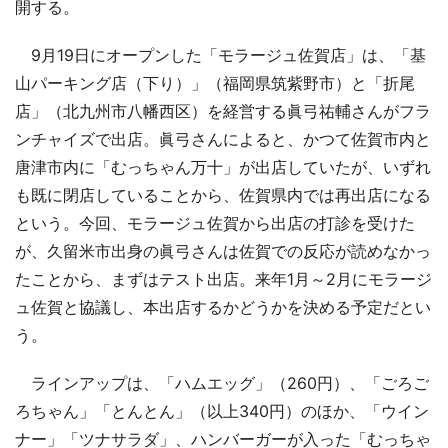
開する。
9月19日にオープンした「モラージュ佐賀店」は、「基
山パーキング店（下り）」（福岡県筑紫野市）と「折尾
店」（北九州市八幡西区）を経営する眞弓祐輔さんがフラ
ンチャイズで出店。眞弓さんによると、かつて佐賀市内と
唐津市内に「むっちゃん万十」が出店していたが、いずれ
も既に閉店していることから、佐賀県内では再出店になる
という。今回、モラージュ佐賀から出店の打診を受けた
が、久留米市出身の眞弓さんは佐賀での反応が読めなかっ
たことから、まずはテスト出店。来年1月～2月にモラージ
ュ佐賀と協議し、本出店するかどうかを決める予定だとい
う。
ラインアップは、「ハムエッグ」（260円）、「ごろご
ろちゃん」「とんとん」（以上340円）のほか、「ウイン
ナー」「ツナサラダ」、ハンバーガーが入った「むっちゃ