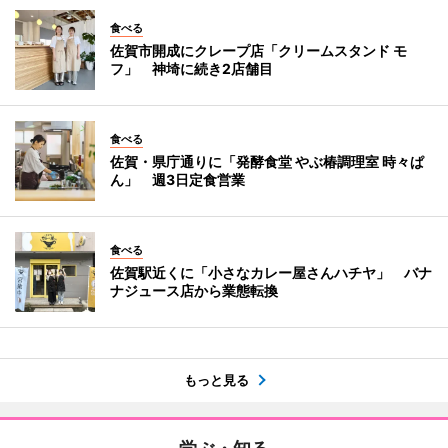
食べる
佐賀市開成にクレープ店「クリームスタンド モ
フ」 神埼に続き2店舗目
食べる
佐賀・県庁通りに「発酵食堂 やぶ椿調理室 時々ぱ
ん」 週3日定食営業
食べる
佐賀駅近くに「小さなカレー屋さんハチヤ」 バナ
ナジュース店から業態転換
もっと見る