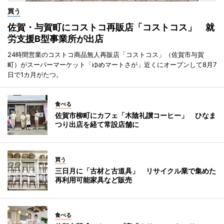
買う
佐賀・与賀町にコストコ再販店「コストコス」 就
労支援B型事業所が出店
24時間営業のコストコ商品無人再販店「コストコス」（佐賀市与賀
町）がスーパーマーケット「ゆめマートさが」近くにオープンして8月7
日で1カ月がたつ。
食べる
佐賀市柳町にカフェ「木陰礼讃コーヒー」 ひなま
つり出店を経て常設店舗に
買う
三日月に「古材と古道具」 リサイクル業で集めた
再利用可能家具など販売
食べる