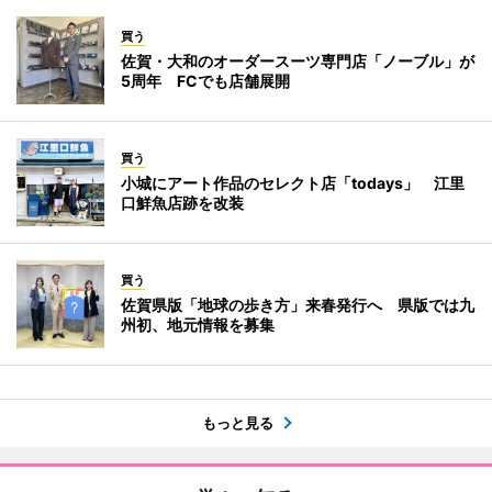
買う
佐賀・大和のオーダースーツ専門店「ノーブル」が
5周年 FCでも店舗展開
買う
小城にアート作品のセレクト店「todays」 江里
口鮮魚店跡を改装
買う
佐賀県版「地球の歩き方」来春発行へ 県版では九
州初、地元情報を募集
もっと見る