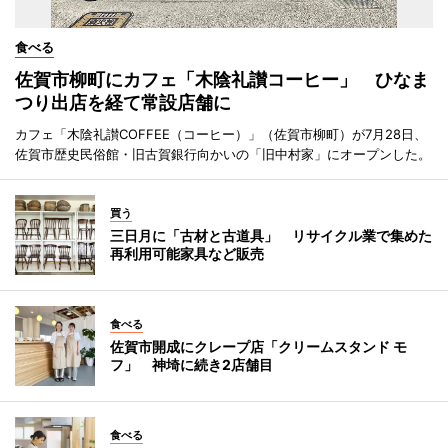
食べる
佐賀市柳町にカフェ「木陰礼讃コーヒー」 ひなま
つり出店を経て常設店舗に
カフェ「木陰礼讃COFFEE（コーヒー）」（佐賀市柳町）が7月28日、
佐賀市歴史民俗館・旧古賀銀行向かいの「旧中村家」にオープンした。
買う
三日月に「古材と古道具」 リサイクル業で集めた
再利用可能家具など販売
食べる
佐賀市開成にクレープ店「クリームスタンド モ
フ」 神埼に続き2店舗目
食べる