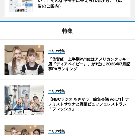
い！」そんなキモチに答えられるかも。（広
告のご案内）
特集
エリア特集
「佐賀経・上半期PV1位はアメリカンクッキー
店『ディアベイビー』」が1位に 2026年7月記
事PVランキング
エリア特集
【NBCラジオ あさかラ、編集会議 vol.71】ナ
ノミストサウナと野菜ビュッフェレストラン
「フレッシュ」
エリア特集