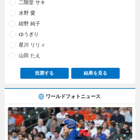
二階堂 サキ
水野 愛
紺野 純子
ゆうぎり
星川 リリィ
山田 たえ
投票する
結果を見る
ワールドフォトニュース