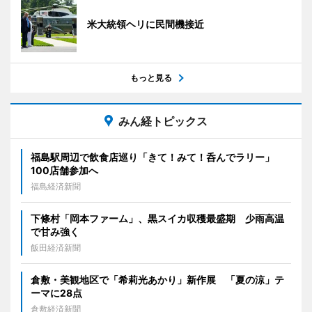
米大統領ヘリに民間機接近
もっと見る
みん経トピックス
福島駅周辺で飲食店巡り「きて！みて！呑んでラリー」
100店舗参加へ
福島経済新聞
下條村「岡本ファーム」、黒スイカ収穫最盛期 少雨高温
で甘み強く
飯田経済新聞
倉敷・美観地区で「希莉光あかり」新作展 「夏の涼」テ
ーマに28点
倉敷経済新聞