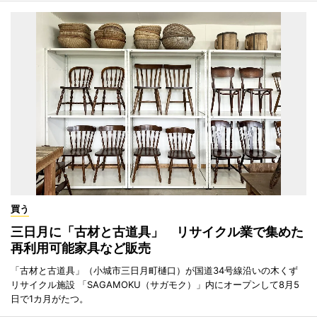
買う
三日月に「古材と古道具」 リサイクル業で集めた
再利用可能家具など販売
「古材と古道具」（小城市三日月町樋口）が国道34号線沿いの木くず
リサイクル施設 「SAGAMOKU（サガモク）」内にオープンして8月5
日で1カ月がたつ。