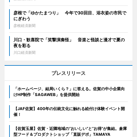
彦根で「ゆかたまつり」 今年で30回目、浴衣姿の市民で
にぎわう
彦根経済新聞
川口・歓喜院で「笑撃演奏怪」 音楽と怪談と漫才で夏の
夜を彩る
川口経済新聞
プレスリリース
「ホームページ、結局いくら？」に答える。佐賀の中小企業向
けHP制作「SAGAWEB」を提供開始
【JAF佐賀】400年の伝統文化に触れる絵付け体験イベント開
催！
【佐賀玉屋】佐賀・近隣地域の“おいしい”と“お得”が集結。倉庫
型フード＆プロダクトショップ「直販デポ」TAMAYA