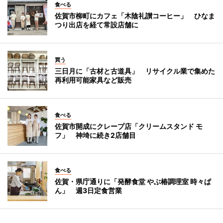
食べる
佐賀市柳町にカフェ「木陰礼讃コーヒー」 ひなま
つり出店を経て常設店舗に
買う
三日月に「古材と古道具」 リサイクル業で集めた
再利用可能家具など販売
食べる
佐賀市開成にクレープ店「クリームスタンド モ
フ」 神埼に続き2店舗目
食べる
佐賀・県庁通りに「発酵食堂 やぶ椿調理室 時々ぱ
ん」 週3日定食営業