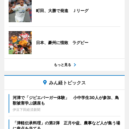
町田、大勝で発進 Ｊリーグ
日本、豪州に惜敗 ラグビー
もっと見る
みん経トピックス
河津で「ジビエバーガー体験」 小中学生30人が参加、鳥
獣被害学ぶ講座も
伊豆下田経済新聞
「津軽伝承料理」の第2弾 正月や盆、農事など人が集う場
に焦点を当てる