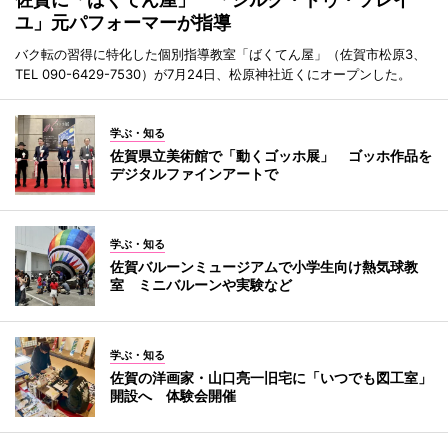
ユ」元パフォーマーが指導
バク転の習得に特化した個別指導教室「ばくてん屋」（佐賀市松原3、
TEL 090-6429-7530）が7月24日、松原神社近くにオープンした。
学ぶ・知る
佐賀県立美術館で「動くゴッホ展」 ゴッホ作品を
デジタルファインアートで
学ぶ・知る
佐賀バルーンミュージアムで小学生向け熱気球教
室 ミニバルーンや実験など
学ぶ・知る
佐賀の洋画家・山口亮一旧宅に「いつでも図工室」
開設へ 体験会開催