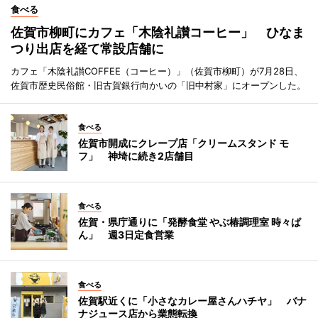
食べる
佐賀市柳町にカフェ「木陰礼讃コーヒー」 ひなま
つり出店を経て常設店舗に
カフェ「木陰礼讃COFFEE（コーヒー）」（佐賀市柳町）が7月28日、
佐賀市歴史民俗館・旧古賀銀行向かいの「旧中村家」にオープンした。
食べる
佐賀市開成にクレープ店「クリームスタンド モ
フ」 神埼に続き2店舗目
食べる
佐賀・県庁通りに「発酵食堂 やぶ椿調理室 時々ぱ
ん」 週3日定食営業
食べる
佐賀駅近くに「小さなカレー屋さんハチヤ」 バナ
ナジュース店から業態転換