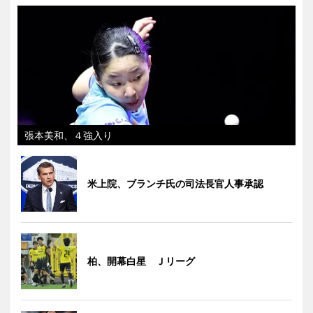
張本美和、４強入り
米上院、ブランチ氏の司法長官人事承認
柏、開幕白星 Ｊリーグ