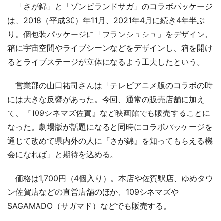
「さが錦」と「ゾンビランドサガ」のコラボパッケージ
は、2018（平成30）年11月、2021年4月に続き4年半ぶ
り。個包装パッケージに「フランシュシュ」をデザイン。
箱に宇宙空間やライブシーンなどをデザインし、箱を開け
るとライブステージが立体になるよう工夫したという。
営業部の山口祐司さんは「テレビアニメ版のコラボの時
には大きな反響があった。今回、通常の販売店舗に加え
て、『109シネマズ佐賀』など映画館でも販売することに
なった。劇場版が話題になると同時にコラボパッケージを
通じて改めて県内外の人に『さが錦』を知ってもらえる機
会になれば」と期待を込める。
価格は1,700円（4個入り）。本店や佐賀駅店、ゆめタウ
ン佐賀店などの直営店舗のほか、109シネマズや
SAGAMADO（サガマド）などでも販売する。