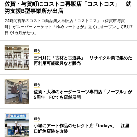
佐賀・与賀町にコストコ再販店「コストコス」 就
労支援B型事業所が出店
24時間営業のコストコ商品無人再販店「コストコス」（佐賀市与賀
町）がスーパーマーケット「ゆめマートさが」近くにオープンして8月7
日で1カ月がたつ。
買う
三日月に「古材と古道具」 リサイクル業で集めた
再利用可能家具など販売
買う
佐賀・大和のオーダースーツ専門店「ノーブル」が
5周年 FCでも店舗展開
買う
小城にアート作品のセレクト店「todays」 江里
口鮮魚店跡を改装