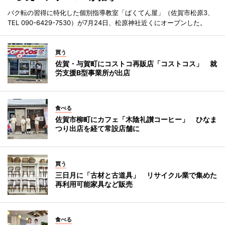
バク転の習得に特化した個別指導教室「ばくてん屋」（佐賀市松原3、
TEL 090-6429-7530）が7月24日、松原神社近くにオープンした。
買う
佐賀・与賀町にコストコ再販店「コストコス」 就
労支援B型事業所が出店
食べる
佐賀市柳町にカフェ「木陰礼讃コーヒー」 ひなま
つり出店を経て常設店舗に
買う
三日月に「古材と古道具」 リサイクル業で集めた
再利用可能家具など販売
食べる