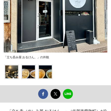
「立ち呑み屋 おるけん。」の外観
「立ち呑（の）み屋 おるけん。」（佐賀市愛敬町）が9