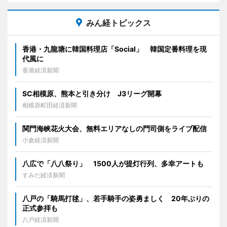
みん経トピックス
香港・九龍塘に韓国料理店「Social」 韓国定番料理を現
代風に
香港経済新聞
SC相模原、熊本と引き分け J3リーグ開幕
相模原町田経済新聞
関門海峡花火大会、無料エリアなしの門司側をライブ配信
小倉経済新聞
八広で「八八祭り」 1500人が提灯行列、多幸アートも
すみだ経済新聞
八戸の「騎馬打毬」、若手騎手の姿勇ましく 20年ぶりの
正式参拝も
八戸経済新聞