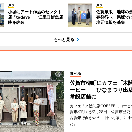
買う
買う
小城にアート作品のセレクト
佐賀県版「地球の
店「todays」 江里口鮮魚店
春発行へ 県版で
跡を改装
地元情報を募集
もっと見る
食べる
佐賀市柳町にカフェ「木
ーヒー」 ひなまつり出
常設店舗に
カフェ「木陰礼讃COFFEE（コー
賀市柳町）が7月28日、佐賀市歴史
古賀銀行向かいの「旧中村家」にオ
た。