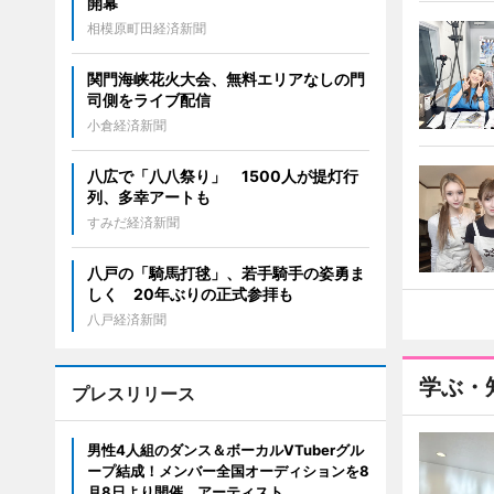
開幕
相模原町田経済新聞
関門海峡花火大会、無料エリアなしの門
司側をライブ配信
小倉経済新聞
八広で「八八祭り」 1500人が提灯行
列、多幸アートも
すみだ経済新聞
八戸の「騎馬打毬」、若手騎手の姿勇ま
しく 20年ぶりの正式参拝も
八戸経済新聞
学ぶ・
プレスリリース
男性4人組のダンス＆ボーカルVTuberグル
ープ結成！メンバー全国オーディションを8
月8日より開催。アーティスト