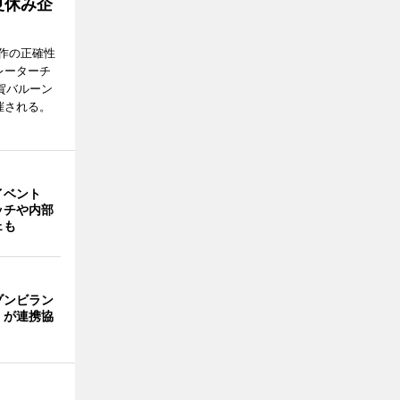
夏休み企
作の正確性
レーターチ
賀バルーン
催される。
イベント
ッチや内部
ェも
ゾンビラン
」が連携協