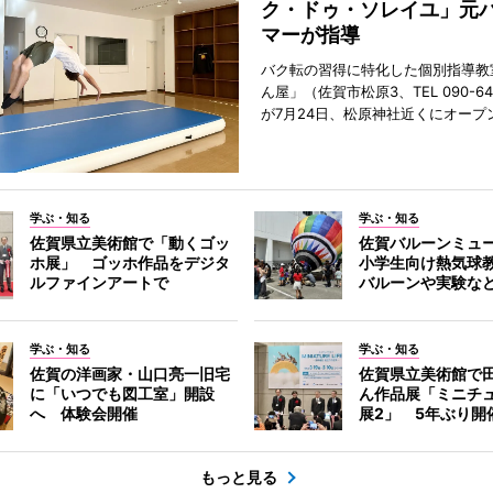
ク・ドゥ・ソレイユ」元
マーが指導
バク転の習得に特化した個別指導教
ん屋」（佐賀市松原3、TEL 090-642
が7月24日、松原神社近くにオープ
学ぶ・知る
学ぶ・知る
佐賀県立美術館で「動くゴッ
佐賀バルーンミュ
ホ展」 ゴッホ作品をデジタ
小学生向け熱気球
ルファインアートで
バルーンや実験な
学ぶ・知る
学ぶ・知る
佐賀の洋画家・山口亮一旧宅
佐賀県立美術館で
に「いつでも図工室」開設
ん作品展「ミニチ
へ 体験会開催
展2」 5年ぶり開
もっと見る