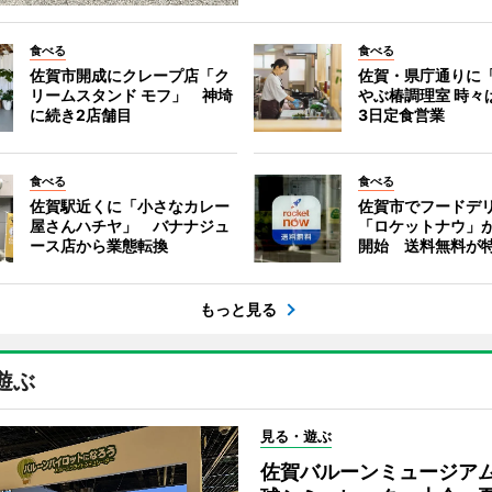
食べる
食べる
佐賀市開成にクレープ店「ク
佐賀・県庁通りに
リームスタンド モフ」 神埼
やぶ椿調理室 時々
に続き2店舗目
3日定食営業
食べる
食べる
佐賀駅近くに「小さなカレー
佐賀市でフードデ
屋さんハチヤ」 バナナジュ
「ロケットナウ」
ース店から業態転換
開始 送料無料が
もっと見る
遊ぶ
見る・遊ぶ
佐賀バルーンミュージア