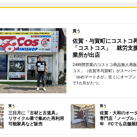
買う
佐賀・与賀町にコストコ
「コストコス」 就労支援
業所が出店
24時間営業のコストコ商品無人再
コス」（佐賀市与賀町）がスーパー
「ゆめマートさが」近くにオープン
で1カ月がたつ。
買う
買う
三日月に「古材と古道具」
佐賀・大和のオー
リサイクル業で集めた再利用
専門店「ノーブル
可能家具など販売
年 FCでも店舗展