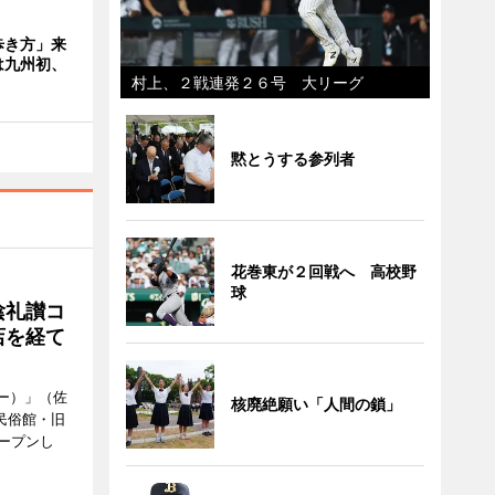
歩き方」来
は九州初、
村上、２戦連発２６号 大リーグ
黙とうする参列者
花巻東が２回戦へ 高校野
球
陰礼讃コ
店を経て
ヒー）」（佐
核廃絶願い「人間の鎖」
民俗館・旧
ープンし