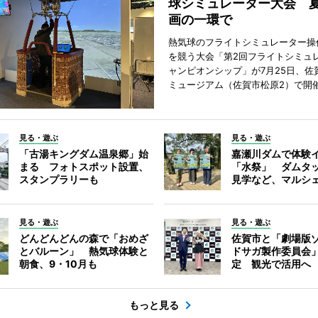
球シミュレーター大会 
画の一環で
熱気球のフライトシミュレーター操
を競う大会「第2回フライトシミュ
ャンピオンシップ」が7月25日、佐
ミュージアム（佐賀市松原2）で開
見る・遊ぶ
見る・遊ぶ
「古湯キングダム温泉郷」始
嘉瀬川ダムで体験
まる フォトスポット設置、
「水祭」 ダムタ
スタンプラリーも
見学など、マルシ
見る・遊ぶ
見る・遊ぶ
どんどんどんの森で「おめざ
佐賀市と「劇場版
とバルーン」 熱気球体験と
ドサガ製作委員会
朝食、9・10月も
定 観光で活用へ
もっと見る