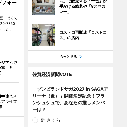
ス」で販売する「十色」が
パフォー
手がける総菜や「8スマカ
レー」
室「ばくて
9-7530）
ンした。
コストコ再販店「コストコ
ス」の店内
もっと見る
ージアムで
教室 ミニ
ど
佐賀経済新聞VOTE
「ゾンビランドサガ2027 in SAGAア
リーナ（仮）」開催決定記念！フラ
田中達也さ
ュアライフ
ンシュシュで、あなたの推しメンバ
催
ーは？
源 さくら