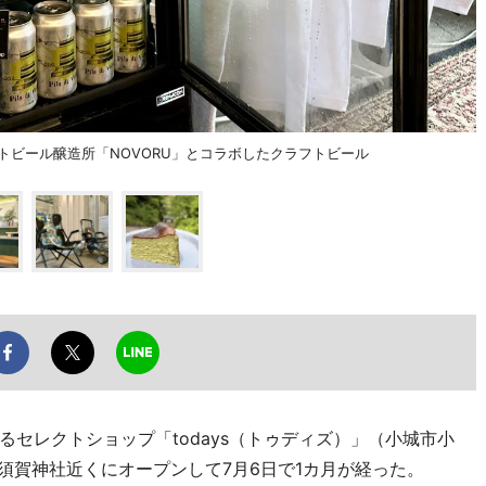
フトビール醸造所「NOVORU」とコラボしたクラフトビール
セレクトショップ「todays（トゥディズ）」（小城市小
須賀神社近くにオープンして7月6日で1カ月が経った。