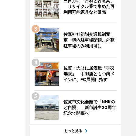
三日月に「古材と古道具」
リサイクル業で集めた再
利用可能家具など販売
佐嘉神社初詣交通規制変
更 境内駐車場閉鎖、外苑
駐車場のみ利用可に
佐賀・大財に居酒屋「手羽
無限」 手羽唐ともつ鍋メ
インに、FC展開目指す
佐賀市文化会館で「NHKの
ど自慢」 新市誕生20周年
記念で開催へ
もっと見る