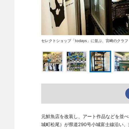
セレクトショップ「todays」に並ぶ、宮崎のクラ
元鮮魚店を改装し、アート作品などを並べる
城町松尾）が県道290号小城富士線沿い、