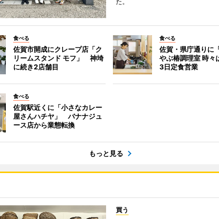
た。
食べる
食べる
佐賀市開成にクレープ店「ク
佐賀・県庁通りに
リームスタンド モフ」 神埼
やぶ椿調理室 時々
に続き2店舗目
3日定食営業
食べる
佐賀駅近くに「小さなカレー
屋さんハチヤ」 バナナジュ
ース店から業態転換
もっと見る
買う