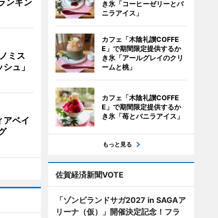
Vランキン
き氷「コーヒーゼリーとバ
ニラアイス」
カフェ「木陰礼讃COFFE
E」で期間限定提供するか
ナノミス
き氷「アールグレイのクリ
ッシュ」
ームと桃」
カフェ「木陰礼讃COFFE
E」で期間限定提供するか
き氷「苺とバニラアイス」
ィアベイ
グ
もっと見る
佐賀経済新聞VOTE
「ゾンビランドサガ2027 in SAGAア
リーナ（仮）」開催決定記念！フラ