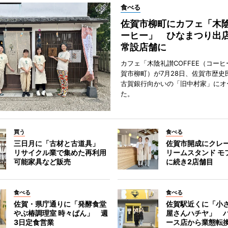
食べる
佐賀市柳町にカフェ「木
ーヒー」 ひなまつり出
常設店舗に
カフェ「木陰礼讃COFFEE（コー
賀市柳町）が7月28日、佐賀市歴史
古賀銀行向かいの「旧中村家」にオ
た。
買う
食べる
三日月に「古材と古道具」
佐賀市開成にクレ
リサイクル業で集めた再利用
リームスタンド モ
可能家具など販売
に続き2店舗目
食べる
食べる
佐賀・県庁通りに「発酵食堂
佐賀駅近くに「小
やぶ椿調理室 時々ぱん」 週
屋さんハチヤ」 
3日定食営業
ース店から業態転