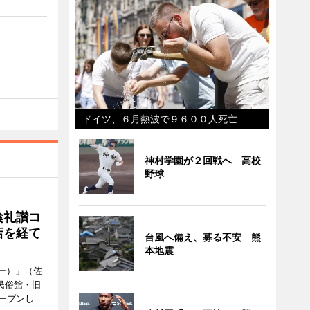
ドイツ、６月熱波で９６００人死亡
神村学園が２回戦へ 高校
野球
陰礼讃コ
店を経て
台風へ備え、募る不安 熊
本地震
ヒー）」（佐
民俗館・旧
ープンし