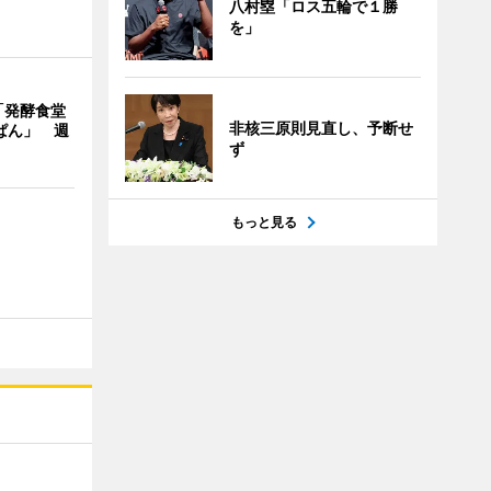
八村塁「ロス五輪で１勝
を」
「発酵食堂
非核三原則見直し、予断せ
ぱん」 週
ず
もっと見る