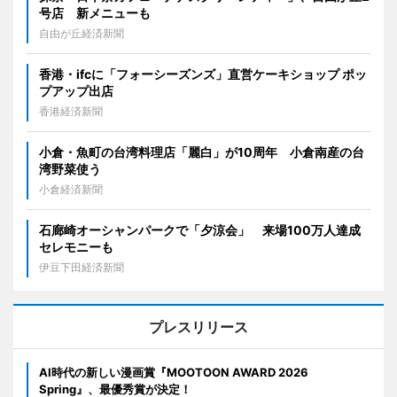
号店 新メニューも
自由が丘経済新聞
香港・ifcに「フォーシーズンズ」直営ケーキショップ ポッ
プアップ出店
香港経済新聞
小倉・魚町の台湾料理店「麗白」が10周年 小倉南産の台
湾野菜使う
小倉経済新聞
石廊崎オーシャンパークで「夕涼会」 来場100万人達成
セレモニーも
伊豆下田経済新聞
プレスリリース
AI時代の新しい漫画賞『MOOTOON AWARD 2026
Spring』、最優秀賞が決定！