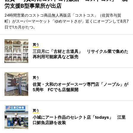
労支援B型事業所が出店
24時間営業のコストコ商品無人再販店「コストコス」（佐賀市与賀
町）がスーパーマーケット「ゆめマートさが」近くにオープンして8月7
日で1カ月がたつ。
買う
三日月に「古材と古道具」 リサイクル業で集めた
再利用可能家具など販売
買う
佐賀・大和のオーダースーツ専門店「ノーブル」が
5周年 FCでも店舗展開
買う
小城にアート作品のセレクト店「todays」 江里
口鮮魚店跡を改装