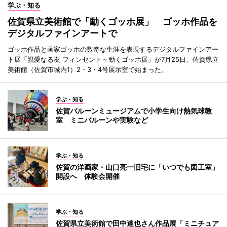
学ぶ・知る
佐賀県立美術館で「動くゴッホ展」 ゴッホ作品を
デジタルファインアートで
ゴッホ作品と画家ゴッホの数奇な生涯を表現するデジタルファインアー
ト展「親愛なる友 フィンセント～動くゴッホ展」が7月25日、佐賀県立
美術館（佐賀市城内1）2・3・4号展示室で始まった。
学ぶ・知る
佐賀バルーンミュージアムで小学生向け熱気球教
室 ミニバルーンや実験など
学ぶ・知る
佐賀の洋画家・山口亮一旧宅に「いつでも図工室」
開設へ 体験会開催
学ぶ・知る
佐賀県立美術館で田中達也さん作品展「ミニチュア