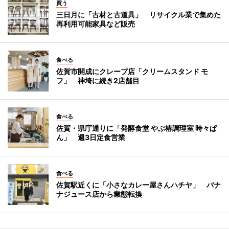
買う
三日月に「古材と古道具」 リサイクル業で集めた
再利用可能家具など販売
食べる
佐賀市開成にクレープ店「クリームスタンド モ
フ」 神埼に続き2店舗目
食べる
佐賀・県庁通りに「発酵食堂 やぶ椿調理室 時々ぱ
ん」 週3日定食営業
食べる
佐賀駅近くに「小さなカレー屋さんハチヤ」 バナ
ナジュース店から業態転換