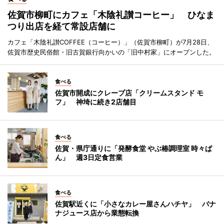
佐賀市柳町にカフェ「木陰礼讃コーヒー」 ひなま
つり出店を経て常設店舗に
カフェ「木陰礼讃COFFEE（コーヒー）」（佐賀市柳町）が7月28日、
佐賀市歴史民俗館・旧古賀銀行向かいの「旧中村家」にオープンした。
食べる
佐賀市開成にクレープ店「クリームスタンド モ
フ」 神埼に続き2店舗目
食べる
佐賀・県庁通りに「発酵食堂 やぶ椿調理室 時々ぱ
ん」 週3日定食営業
食べる
佐賀駅近くに「小さなカレー屋さんハチヤ」 バナ
ナジュース店から業態転換