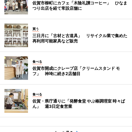
佐賀市柳町にカフェ「木陰礼讃コーヒー」 ひなま
つり出店を経て常設店舗に
買う
三日月に「古材と古道具」 リサイクル業で集めた
再利用可能家具など販売
食べる
佐賀市開成にクレープ店「クリームスタンド モ
フ」 神埼に続き2店舗目
食べる
佐賀・県庁通りに「発酵食堂 やぶ椿調理室 時々ぱ
ん」 週3日定食営業