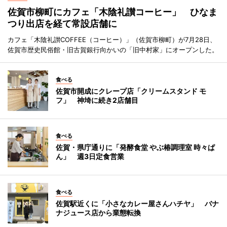
佐賀市柳町にカフェ「木陰礼讃コーヒー」 ひなま
つり出店を経て常設店舗に
カフェ「木陰礼讃COFFEE（コーヒー）」（佐賀市柳町）が7月28日、
佐賀市歴史民俗館・旧古賀銀行向かいの「旧中村家」にオープンした。
食べる
佐賀市開成にクレープ店「クリームスタンド モ
フ」 神埼に続き2店舗目
食べる
佐賀・県庁通りに「発酵食堂 やぶ椿調理室 時々ぱ
ん」 週3日定食営業
食べる
佐賀駅近くに「小さなカレー屋さんハチヤ」 バナ
ナジュース店から業態転換