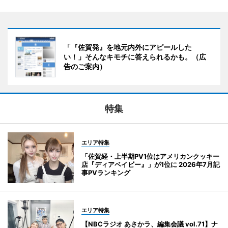
「『佐賀発』を地元内外にアピールした
い！」そんなキモチに答えられるかも。（広
告のご案内）
特集
エリア特集
「佐賀経・上半期PV1位はアメリカンクッキー
店『ディアベイビー』」が1位に 2026年7月記
事PVランキング
エリア特集
【NBCラジオ あさかラ、編集会議 vol.71】ナ