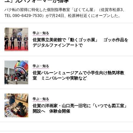
ユ」元パフォーマーが指導
バク転の習得に特化した個別指導教室「ばくてん屋」（佐賀市松原3、
TEL 090-6429-7530）が7月24日、松原神社近くにオープンした。
学ぶ・知る
佐賀県立美術館で「動くゴッホ展」 ゴッホ作品を
デジタルファインアートで
学ぶ・知る
佐賀バルーンミュージアムで小学生向け熱気球教
室 ミニバルーンや実験など
学ぶ・知る
佐賀の洋画家・山口亮一旧宅に「いつでも図工室」
開設へ 体験会開催