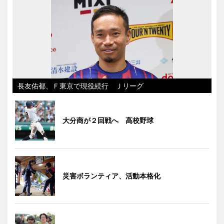
長友佑都、Ｆ東京で現役続行 Ｊリーグ
大分商が２回戦へ 高校野球
災害ボランティア、活動本格化