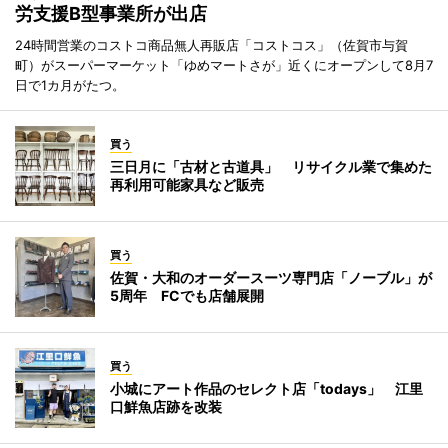
労支援B型事業所が出店
24時間営業のコストコ商品無人再販店「コストコス」（佐賀市与賀
町）がスーパーマーケット「ゆめマートさが」近くにオープンして8月7
日で1カ月がたつ。
買う
三日月に「古材と古道具」 リサイクル業で集めた
再利用可能家具など販売
買う
佐賀・大和のオーダースーツ専門店「ノーブル」が
5周年 FCでも店舗展開
買う
小城にアート作品のセレクト店「todays」 江里
口鮮魚店跡を改装