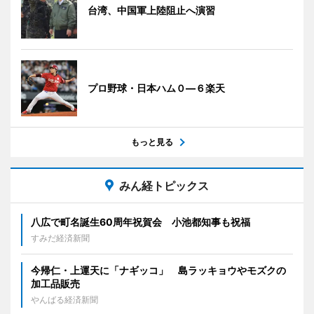
台湾、中国軍上陸阻止へ演習
プロ野球・日本ハム０―６楽天
もっと見る
みん経トピックス
八広で町名誕生60周年祝賀会 小池都知事も祝福
すみだ経済新聞
今帰仁・上運天に「ナギッコ」 島ラッキョウやモズクの
加工品販売
やんばる経済新聞