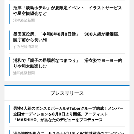
沼津「淡島ホテル」が夏限定イベント イラストサービス
や星空観望会など
沼津経済新聞
墨田区役所、「令和8年8月8日婚」 300人超が婚姻届、
開庁前から長い列
すみだ経済新聞
浦和で「親子の居場所なつまつり」 浴衣姿でヨーヨー釣
りや和太鼓楽しむ
浦和経済新聞
プレスリリース
男性4人組のダンス＆ボーカルVTuberグループ結成！メンバー
全国オーディションを8月8日より開催。アーティスト
「MASHIHO」があなたのデビューをプロデュース
温泉旅館を拠点に、サステナビリティを"地域経済のエンジン"へ