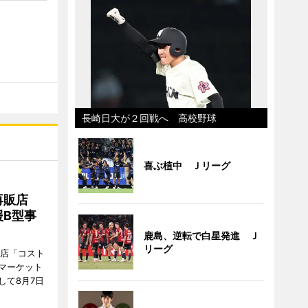
長崎日大が２回戦へ 高校野球
喜ぶ植中 Ｊリーグ
再販店
B型事
鹿島、逆転で白星発進 Ｊ
リーグ
販店「コスト
マーケット
して8月7日