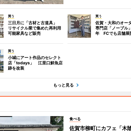
買う
買う
三日月に「古材と古道具」
佐賀・大和のオー
リサイクル業で集めた再利用
専門店「ノーブル
可能家具など販売
年 FCでも店舗展
買う
小城にアート作品のセレクト
店「todays」 江里口鮮魚店
跡を改装
もっと見る
食べる
佐賀市柳町にカフェ「木