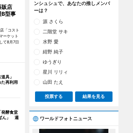
ンシュシュで、あなたの推しメンバ
再販店
ーは？
B型事
源 さくら
販店「コスト
二階堂 サキ
マーケット
水野 愛
して8月7日
紺野 純子
ゆうぎり
星川 リリィ
古道具」
山田 たえ
めた再利用
投票する
結果を見る
「発酵食堂
ぱん」 週
ワールドフォトニュース