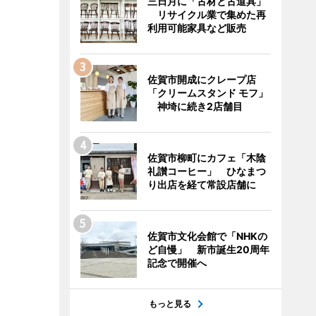
三日月に「古材と古道具」
リサイクル業で集めた再
利用可能家具など販売
佐賀市開成にクレープ店
「クリームスタンド モフ」
神埼に続き2店舗目
佐賀市柳町にカフェ「木陰
礼讃コーヒー」 ひなまつ
り出店を経て常設店舗に
佐賀市文化会館で「NHKの
ど自慢」 新市誕生20周年
記念で開催へ
もっと見る