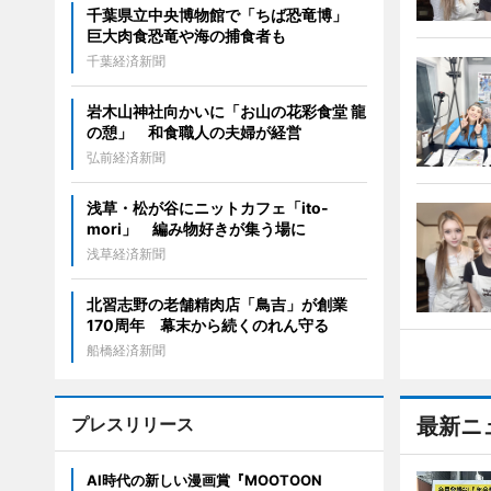
千葉県立中央博物館で「ちば恐竜博」
巨大肉食恐竜や海の捕食者も
千葉経済新聞
岩木山神社向かいに「お山の花彩食堂 龍
の憩」 和食職人の夫婦が経営
弘前経済新聞
浅草・松が谷にニットカフェ「ito-
mori」 編み物好きが集う場に
浅草経済新聞
北習志野の老舗精肉店「鳥吉」が創業
170周年 幕末から続くのれん守る
船橋経済新聞
プレスリリース
最新ニ
AI時代の新しい漫画賞『MOOTOON