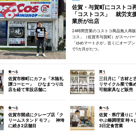
佐賀・与賀町にコストコ
「コストコス」 就労支援
業所が出店
24時間営業のコストコ商品無人再
コス」（佐賀市与賀町）がスーパー
「ゆめマートさが」近くにオープン
で1カ月がたつ。
食べる
買う
佐賀市柳町にカフェ「木陰礼
三日月に「古材と
讃コーヒー」 ひなまつり出
リサイクル業で集
店を経て常設店舗に
可能家具など販売
食べる
食べる
佐賀市開成にクレープ店「ク
佐賀・県庁通りに
リームスタンド モフ」 神埼
やぶ椿調理室 時々
に続き2店舗目
3日定食営業