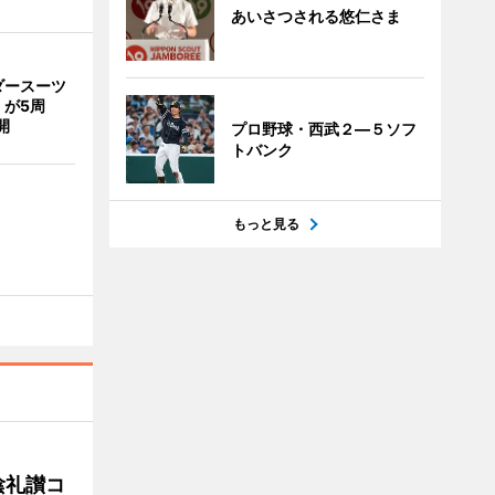
あいさつされる悠仁さま
ダースーツ
」が5周
開
プロ野球・西武２―５ソフ
トバンク
もっと見る
陰礼讃コ