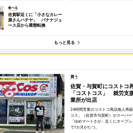
食べる
佐賀駅近くに「小さなカレー
屋さんハチヤ」 バナナジュ
ース店から業態転換
もっと見る
買う
佐賀・与賀町にコストコ
「コストコス」 就労支援
業所が出店
24時間営業のコストコ商品無人再
コス」（佐賀市与賀町）がスーパー
「ゆめマートさが」近くにオープン
で1カ月がたつ。