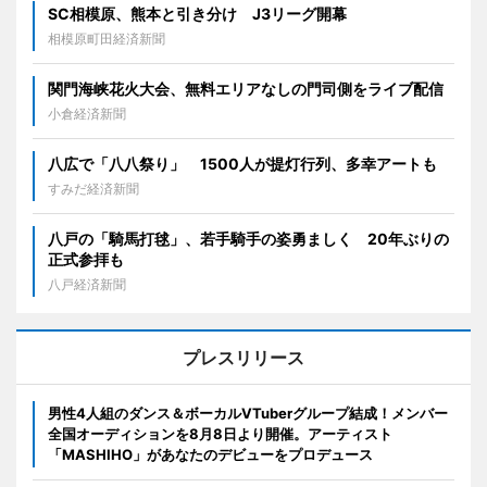
SC相模原、熊本と引き分け J3リーグ開幕
相模原町田経済新聞
関門海峡花火大会、無料エリアなしの門司側をライブ配信
小倉経済新聞
八広で「八八祭り」 1500人が提灯行列、多幸アートも
すみだ経済新聞
八戸の「騎馬打毬」、若手騎手の姿勇ましく 20年ぶりの
正式参拝も
八戸経済新聞
プレスリリース
男性4人組のダンス＆ボーカルVTuberグループ結成！メンバー
全国オーディションを8月8日より開催。アーティスト
「MASHIHO」があなたのデビューをプロデュース