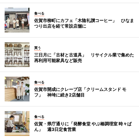
食べる
佐賀市柳町にカフェ「木陰礼讃コーヒー」 ひなま
つり出店を経て常設店舗に
買う
三日月に「古材と古道具」 リサイクル業で集めた
再利用可能家具など販売
食べる
佐賀市開成にクレープ店「クリームスタンド モ
フ」 神埼に続き2店舗目
食べる
佐賀・県庁通りに「発酵食堂 やぶ椿調理室 時々ぱ
ん」 週3日定食営業