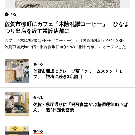
食べる
佐賀市柳町にカフェ「木陰礼讃コーヒー」 ひなま
つり出店を経て常設店舗に
カフェ「木陰礼讃COFFEE（コーヒー）」（佐賀市柳町）が7月28日、
佐賀市歴史民俗館・旧古賀銀行向かいの「旧中村家」にオープンした。
食べる
佐賀市開成にクレープ店「クリームスタンド モ
フ」 神埼に続き2店舗目
食べる
佐賀・県庁通りに「発酵食堂 やぶ椿調理室 時々ぱ
ん」 週3日定食営業
食べる