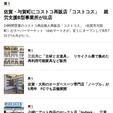
買う
佐賀・与賀町にコストコ再販店「コストコス」 就
労支援B型事業所が出店
24時間営業のコストコ商品無人再販店「コストコス」（佐賀市与賀
町）がスーパーマーケット「ゆめマートさが」近くにオープンして8月7
日で1カ月がたつ。
買う
三日月に「古材と古道具」 リサイクル業で集めた
再利用可能家具など販売
買う
佐賀・大和のオーダースーツ専門店「ノーブル」が
5周年 FCでも店舗展開
買う
小城にアート作品のセレクト店「todays」 江里