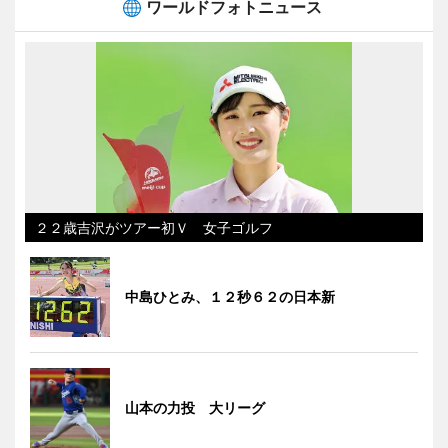
ワールドフォトニュース
２２歳吉沢がツアー初Ｖ 女子ゴルフ
中島ひとみ、１２秒６２の日本新
山本の力投 大リーグ