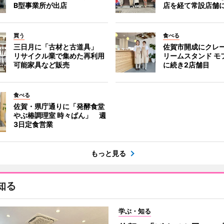
B型事業所が出店
店を経て常設店舗
買う
食べる
三日月に「古材と古道具」
佐賀市開成にクレ
リサイクル業で集めた再利用
リームスタンド モ
可能家具など販売
に続き2店舗目
食べる
佐賀・県庁通りに「発酵食堂
やぶ椿調理室 時々ぱん」 週
3日定食営業
もっと見る
知る
学ぶ・知る