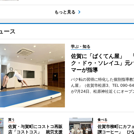
もっと見る
ュース
学ぶ・知る
佐賀に「ばくてん屋」 
ク・ドゥ・ソレイユ」元
マーが指導
バク転の習得に特化した個別指導教
ん屋」（佐賀市松原3、TEL 090-642
が7月24日、松原神社近くにオープ
買う
食べる
佐賀・与賀町にコストコ再販
佐賀市柳町にカフ
店「コストコス」 就労支援
讃コーヒー」 ひ