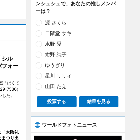
ンシュシュで、あなたの推しメンバ
ーは？
源 さくら
二階堂 サキ
水野 愛
紺野 純子
「シル
ゆうぎり
パフォー
星川 リリィ
室「ばくて
山田 たえ
9-7530）
ンした。
投票する
結果を見る
ワールドフォトニュース
ェ「木陰礼
なまつり出