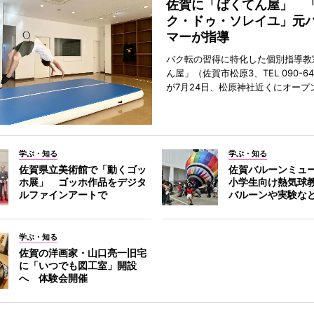
佐賀に「ばくてん屋」 
ク・ドゥ・ソレイユ」元
マーが指導
バク転の習得に特化した個別指導教
ん屋」（佐賀市松原3、TEL 090-642
が7月24日、松原神社近くにオープ
学ぶ・知る
学ぶ・知る
佐賀県立美術館で「動くゴッ
佐賀バルーンミュ
ホ展」 ゴッホ作品をデジタ
小学生向け熱気球
ルファインアートで
バルーンや実験な
学ぶ・知る
佐賀の洋画家・山口亮一旧宅
に「いつでも図工室」開設
へ 体験会開催