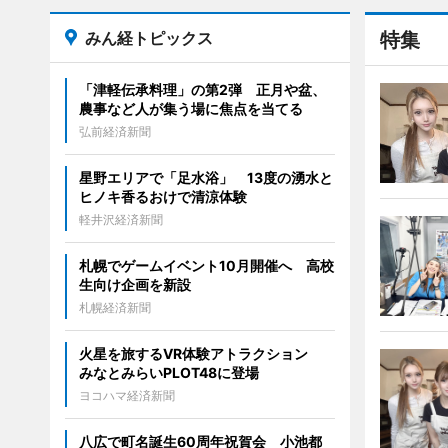
みん経トピックス
特集
「津軽伝承料理」の第2弾 正月や盆、
農事など人が集う場に焦点を当てる
弘前経済新聞
星野エリアで「足水浴」 13度の湧水と
ヒノキ香るおけで清涼体験
軽井沢経済新聞
札幌でゲームイベント10月開催へ 高校
生向け企画を新設
札幌経済新聞
火星を旅するVR体験アトラクション
みなとみらいPLOT48に登場
ヨコハマ経済新聞
八広で町名誕生60周年祝賀会 小池都