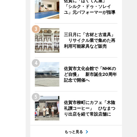
佐賀に「ばくてん屋」
「シルク・ドゥ・ソレイ
ユ」元パフォーマーが指導
三日月に「古材と古道具」
リサイクル業で集めた再
利用可能家具など販売
佐賀市文化会館で「NHKの
ど自慢」 新市誕生20周年
記念で開催へ
佐賀市柳町にカフェ「木陰
礼讃コーヒー」 ひなまつ
り出店を経て常設店舗に
もっと見る