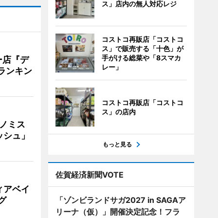
ス」店内の無人対応レジ
コストコ再販店「コストコ
ス」で販売する「十色」が
手がける総菜や「8スマカ
ー店『デ
レー」
Vランキン
コストコ再販店「コストコ
ス」の店内
ナノミス
ッシュ」
もっと見る
佐賀経済新聞VOTE
ィアベイ
グ
「ゾンビランドサガ2027 in SAGAア
リーナ（仮）」開催決定記念！フラ