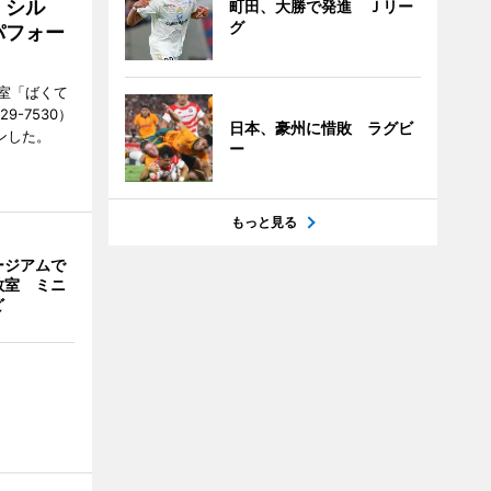
「シル
町田、大勝で発進 Ｊリー
グ
パフォー
室「ばくて
9-7530）
日本、豪州に惜敗 ラグビ
ンした。
ー
もっと見る
ージアムで
教室 ミニ
ど