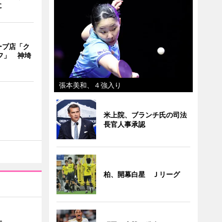
に
ープ店「ク
フ」 神埼
張本美和、４強入り
米上院、ブランチ氏の司法
長官人事承認
柏、開幕白星 Ｊリーグ