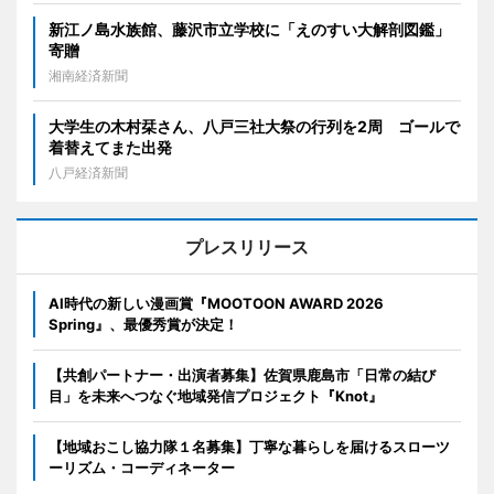
新江ノ島水族館、藤沢市立学校に「えのすい大解剖図鑑」
寄贈
湘南経済新聞
大学生の木村栞さん、八戸三社大祭の行列を2周 ゴールで
着替えてまた出発
八戸経済新聞
プレスリリース
AI時代の新しい漫画賞『MOOTOON AWARD 2026
Spring』、最優秀賞が決定！
【共創パートナー・出演者募集】佐賀県鹿島市「日常の結び
目」を未来へつなぐ地域発信プロジェクト『Knot』
【地域おこし協力隊１名募集】丁寧な暮らしを届けるスローツ
ーリズム・コーディネーター