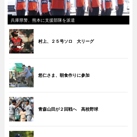
兵庫県警、熊本に支援部隊を派遣
村上、２５号ソロ 大リーグ
悠仁さま、朝食作りに参加
青森山田が２回戦へ 高校野球