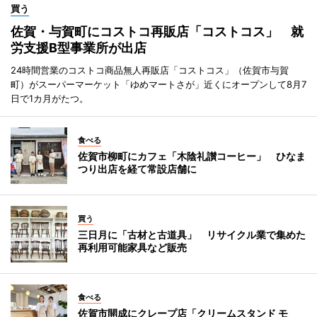
買う
佐賀・与賀町にコストコ再販店「コストコス」 就
労支援B型事業所が出店
24時間営業のコストコ商品無人再販店「コストコス」（佐賀市与賀
町）がスーパーマーケット「ゆめマートさが」近くにオープンして8月7
日で1カ月がたつ。
食べる
佐賀市柳町にカフェ「木陰礼讃コーヒー」 ひなま
つり出店を経て常設店舗に
買う
三日月に「古材と古道具」 リサイクル業で集めた
再利用可能家具など販売
食べる
佐賀市開成にクレープ店「クリームスタンド モ