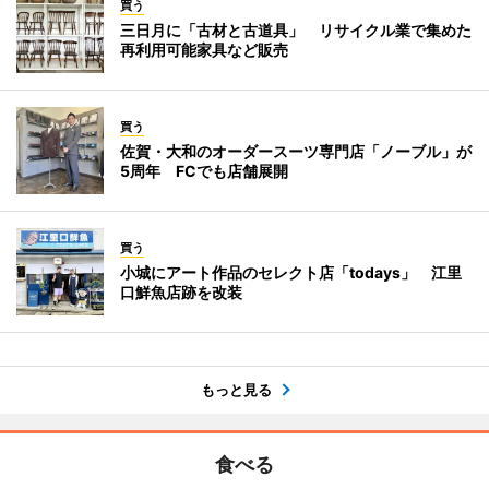
買う
三日月に「古材と古道具」 リサイクル業で集めた
再利用可能家具など販売
買う
佐賀・大和のオーダースーツ専門店「ノーブル」が
5周年 FCでも店舗展開
買う
小城にアート作品のセレクト店「todays」 江里
口鮮魚店跡を改装
もっと見る
食べる