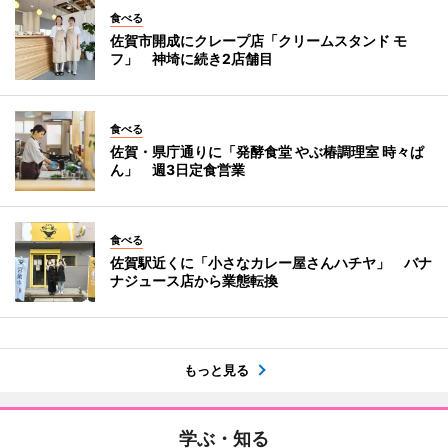
食べる
佐賀市開成にクレープ店「クリームスタンド モ
フ」 神埼に続き2店舗目
食べる
佐賀・県庁通りに「発酵食堂 やぶ椿調理室 時々ぱ
ん」 週3日定食営業
食べる
佐賀駅近くに「小さなカレー屋さんハチヤ」 バナ
ナジュース店から業態転換
もっと見る
学ぶ・知る