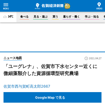
34°C
食べる
見る・遊ぶ
買う
暮らす・働く
学ぶ・知る
ニュース地図
2021.04.27
「ユーグレナ」、佐賀市下水センター近くに
微細藻類介した資源循環型研究農場
佐賀市西与賀町高太郎2667
Google Map で見る