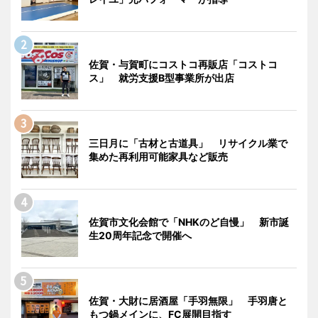
佐賀・与賀町にコストコ再販店「コストコ
ス」 就労支援B型事業所が出店
三日月に「古材と古道具」 リサイクル業で
集めた再利用可能家具など販売
佐賀市文化会館で「NHKのど自慢」 新市誕
生20周年記念で開催へ
佐賀・大財に居酒屋「手羽無限」 手羽唐と
もつ鍋メインに、FC展開目指す