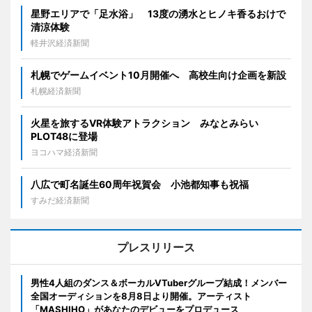
星野エリアで「足水浴」 13度の湧水とヒノキ香るおけで
清涼体験
軽井沢経済新聞
札幌でゲームイベント10月開催へ 高校生向け企画を新設
札幌経済新聞
火星を旅するVR体験アトラクション みなとみらい
PLOT48に登場
ヨコハマ経済新聞
八広で町名誕生60周年祝賀会 小池都知事も祝福
すみだ経済新聞
プレスリリース
男性4人組のダンス＆ボーカルVTuberグループ結成！メンバー
全国オーディションを8月8日より開催。アーティスト
「MASHIHO」があなたのデビューをプロデュース