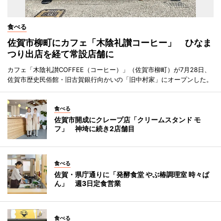
食べる
佐賀市柳町にカフェ「木陰礼讃コーヒー」 ひなま
つり出店を経て常設店舗に
カフェ「木陰礼讃COFFEE（コーヒー）」（佐賀市柳町）が7月28日、
佐賀市歴史民俗館・旧古賀銀行向かいの「旧中村家」にオープンした。
食べる
佐賀市開成にクレープ店「クリームスタンド モ
フ」 神埼に続き2店舗目
食べる
佐賀・県庁通りに「発酵食堂 やぶ椿調理室 時々ぱ
ん」 週3日定食営業
食べる