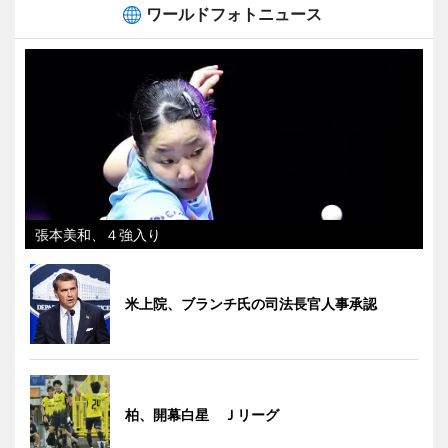
ワールドフォトニュース
張本美和、４強入り
米上院、ブランチ氏の司法長官人事承認
柏、開幕白星 Ｊリーグ