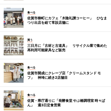
食べる
佐賀市柳町にカフェ「木陰礼讃コーヒー」 ひなま
つり出店を経て常設店舗に
買う
三日月に「古材と古道具」 リサイクル業で集めた
再利用可能家具など販売
食べる
佐賀市開成にクレープ店「クリームスタンド モ
フ」 神埼に続き2店舗目
食べる
佐賀・県庁通りに「発酵食堂 やぶ椿調理室 時々ぱ
ん」 週3日定食営業